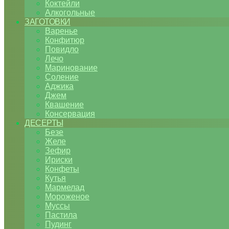
Коктейли
Алкогольные
ЗАГОТОВКИ
Варенье
Конфитюр
Повидло
Лечо
Маринование
Соление
Аджика
Джем
Квашение
Консервация
ДЕСЕРТЫ
Безе
Желе
Зефир
Ириски
Конфеты
Кутья
Мармелад
Мороженое
Муссы
Пастила
Пудинг