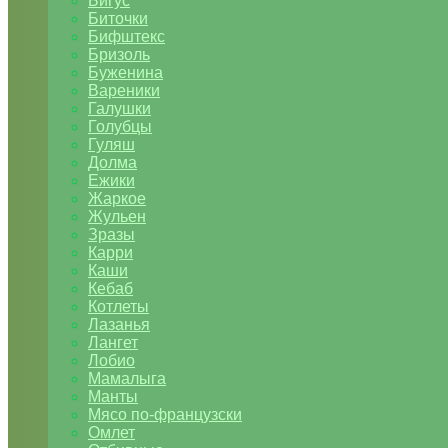
Бигус
Биточки
Бифштекс
Бризоль
Буженина
Вареники
Галушки
Голубцы
Гуляш
Долма
Ежики
Жаркое
Жульен
Зразы
Карри
Каши
Кебаб
Котлеты
Лазанья
Лангет
Лобио
Мамалыга
Манты
Мясо по-французски
Омлет