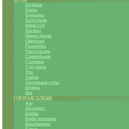
Бозбаш
Борщ
Бульоны
Капустняк
Крем-суп
Лагман
Минестроне
Окрошка
Похлебка
Рассольник
Свекольник
Солянка
Суп-пюре
Уха
Харчо
Холодные супы
Шурпа
Щи
ГОРЯЧИЕ БЛЮДА
Азу
Антрекот
Бабка
Бефстроганов
Бешбармак