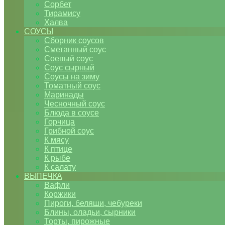
Сорбет
Тирамису
Халва
СОУСЫ
Сборник соусов
Сметанный соус
Соевый соус
Соус сырный
Соусы на зиму
Томатный соус
Маринады
Чесночный соус
Блюда в соусе
Горчица
Грибной соус
К мясу
К птице
К рыбе
К салату
ВЫПЕЧКА
Вафли
Коржики
Пироги, беляши, чебуреки
Блины, оладьи, сырники
Торты, пирожные