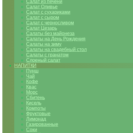
Салат из печени
Салат Оливье
Салат с сухариками
Салат с сыром
Салат с черносливом
Салат Цезарь
Салаты без майонеза
Салаты на День Рождения
Салаты на зиму
Салаты на свадебный стол
Салаты с гранатом
Слоеный салат
НАПИТКИ
Пунш
Чай
Кофе
Квас
Морс
Сбитень
Кисель
Компоты
Фруктовые
Лимонад
Газированные
Соки