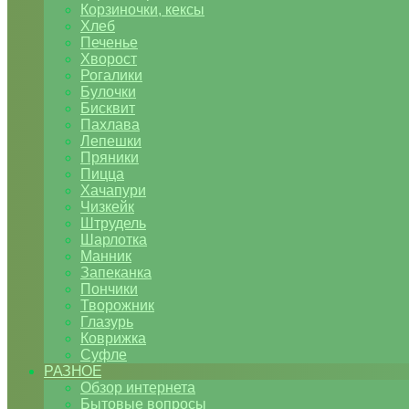
Корзиночки, кексы
Хлеб
Печенье
Хворост
Рогалики
Булочки
Бисквит
Пахлава
Лепешки
Пряники
Пицца
Хачапури
Чизкейк
Штрудель
Шарлотка
Манник
Запеканка
Пончики
Творожник
Глазурь
Коврижка
Суфле
РАЗНОЕ
Обзор интернета
Бытовые вопросы