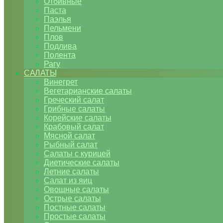
Отбивные
Паста
Паэлья
Пельмени
Плов
Подлива
Полента
Рагу
САЛАТЫ
Винегрет
Вегетарианские салаты
Греческий салат
Грибные салаты
Корейские салаты
Крабовый салат
Мясной салат
Рыбный салат
Салаты с курицей
Диетические салаты
Летние салаты
Салат из яиц
Овощные салаты
Острые салаты
Постные салаты
Простые салаты