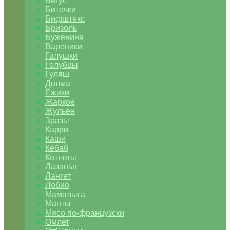
Бигус
Биточки
Бифштекс
Бризоль
Буженина
Вареники
Галушки
Голубцы
Гуляш
Долма
Ежики
Жаркое
Жульен
Зразы
Карри
Каши
Кебаб
Котлеты
Лазанья
Лангет
Лобио
Мамалыга
Манты
Мясо по-французски
Омлет