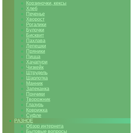
Корзиночки, кексы
Хлеб
Печенье
Хворост
Рогалики
Булочки
Бисквит
Пахлава
Лепешки
Пряники
Пицца
Хачапури
Чизкейк
Штрудель
Шарлотка
Манник
Запеканка
Пончики
Творожник
Глазурь
Коврижка
Суфле
РАЗНОЕ
Обзор интернета
Бытовые вопросы