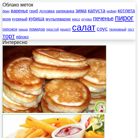
Облако меток
зима
котлета
варенье
капуста
гриб
духовка
запеканка
блин
кефир
пирог
печенье
курица
мультиварке
куриный
крем
мясо
огурец
салат
соус
помидор
пирожок
пицца
простой
рецепт
творожный
тест
торт
яблоко
Интересно