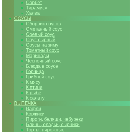
Сорбет
Тирамису
Халва
СОУСЫ
Сборник соусов
Сметанный соус
Соевый соус
Соус сырный
Соусы на зиму
Томатный соус
Маринады
Чесночный соус
Блюда в соусе
Горчица
Грибной соус
К мясу
К птице
К рыбе
К салату
ВЫПЕЧКА
Вафли
Коржики
Пироги, беляши, чебуреки
Блины, оладьи, сырники
Торты, пирожные