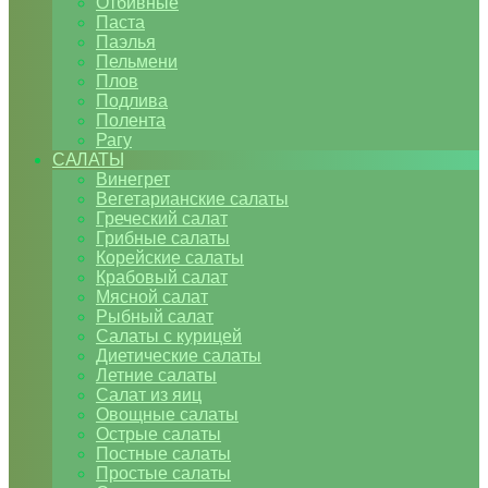
Отбивные
Паста
Паэлья
Пельмени
Плов
Подлива
Полента
Рагу
САЛАТЫ
Винегрет
Вегетарианские салаты
Греческий салат
Грибные салаты
Корейские салаты
Крабовый салат
Мясной салат
Рыбный салат
Салаты с курицей
Диетические салаты
Летние салаты
Салат из яиц
Овощные салаты
Острые салаты
Постные салаты
Простые салаты