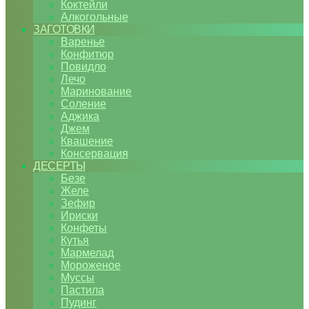
Коктейли
Алкогольные
ЗАГОТОВКИ
Варенье
Конфитюр
Повидло
Лечо
Маринование
Соление
Аджика
Джем
Квашение
Консервация
ДЕСЕРТЫ
Безе
Желе
Зефир
Ириски
Конфеты
Кутья
Мармелад
Мороженое
Муссы
Пастила
Пудинг