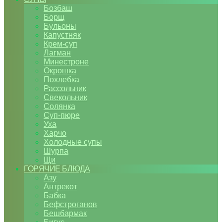
Бозбаш
Борщ
Бульоны
Капустняк
Крем-суп
Лагман
Минестроне
Окрошка
Похлебка
Рассольник
Свекольник
Солянка
Суп-пюре
Уха
Харчо
Холодные супы
Шурпа
Щи
ГОРЯЧИЕ БЛЮДА
Азу
Антрекот
Бабка
Бефстроганов
Бешбармак