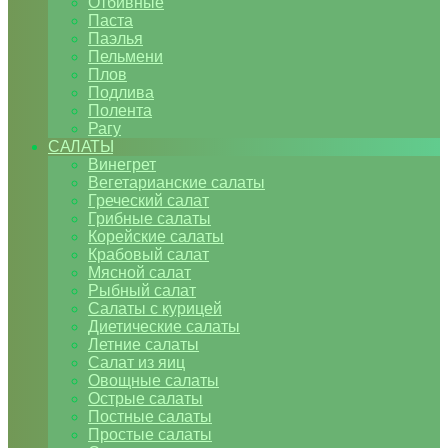
Отбивные
Паста
Паэлья
Пельмени
Плов
Подлива
Полента
Рагу
САЛАТЫ
Винегрет
Вегетарианские салаты
Греческий салат
Грибные салаты
Корейские салаты
Крабовый салат
Мясной салат
Рыбный салат
Салаты с курицей
Диетические салаты
Летние салаты
Салат из яиц
Овощные салаты
Острые салаты
Постные салаты
Простые салаты