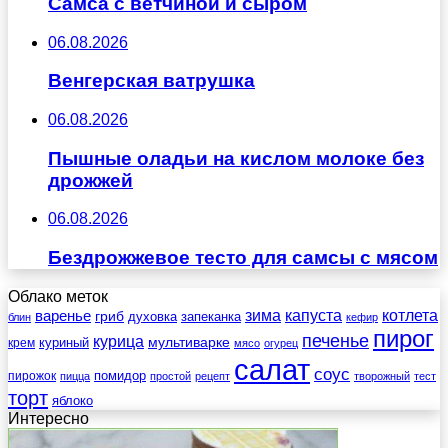
Самса с ветчиной и сыром
06.08.2026
Венгерская ватрушка
06.08.2026
Пышные оладьи на кислом молоке без
дрожжей
06.08.2026
Бездрожжевое тесто для самсы с мясом
Облако меток
зима
котлета
варенье
капуста
гриб
духовка
запеканка
блин
кефир
пирог
печенье
курица
мультиварке
куриный
крем
мясо
огурец
салат
соус
помидор
пирожок
пицца
простой
рецепт
творожный
тест
торт
яблоко
Интересно