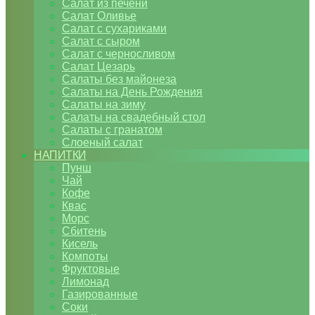
Салат из печени
Салат Оливье
Салат с сухариками
Салат с сыром
Салат с черносливом
Салат Цезарь
Салаты без майонеза
Салаты на День Рождения
Салаты на зиму
Салаты на свадебный стол
Салаты с гранатом
Слоеный салат
НАПИТКИ
Пунш
Чай
Кофе
Квас
Морс
Сбитень
Кисель
Компоты
Фруктовые
Лимонад
Газированные
Соки