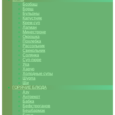
Бозбаш
Борщ
Бульоны
Капустняк
Крем-суп
Лагман
Минестроне
Окрошка
Похлебка
Рассольник
Свекольник
Солянка
Суп-пюре
Уха
Харчо
Холодные супы
Шурпа
Щи
ГОРЯЧИЕ БЛЮДА
Азу
Антрекот
Бабка
Бефстроганов
Бешбармак