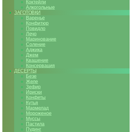
Коктейли
Алкогольные
ЗАГОТОВКИ
Варенье
Конфитюр
Повидло
Лечо
Маринование
Соление
Аджика
Джем
Квашение
Консервация
ДЕСЕРТЫ
Безе
Желе
Зефир
Ириски
Конфеты
Кутья
Мармелад
Мороженое
Муссы
Пастила
Пудинг