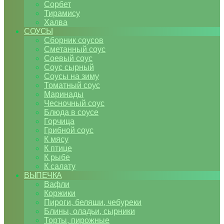
Сорбет
Тирамису
Халва
СОУСЫ
Сборник соусов
Сметанный соус
Соевый соус
Соус сырный
Соусы на зиму
Томатный соус
Маринады
Чесночный соус
Блюда в соусе
Горчица
Грибной соус
К мясу
К птице
К рыбе
К салату
ВЫПЕЧКА
Вафли
Коржики
Пироги, беляши, чебуреки
Блины, оладьи, сырники
Торты, пирожные