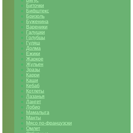
Бигус
Биточки
Бифштекс
Бризоль
Буженина
Вареники
Галушки
Голубцы
Гуляш
Долма
Ежики
Жаркое
Жульен
Зразы
Карри
Каши
Кебаб
Котлеты
Лазанья
Лангет
Лобио
Мамалыга
Манты
Мясо по-французски
Омлет