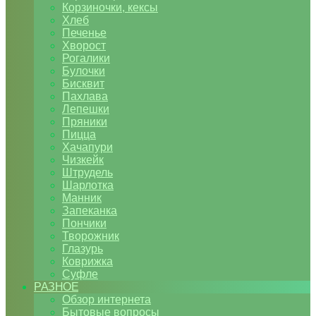
Корзиночки, кексы
Хлеб
Печенье
Хворост
Рогалики
Булочки
Бисквит
Пахлава
Лепешки
Пряники
Пицца
Хачапури
Чизкейк
Штрудель
Шарлотка
Манник
Запеканка
Пончики
Творожник
Глазурь
Коврижка
Суфле
РАЗНОЕ
Обзор интернета
Бытовые вопросы