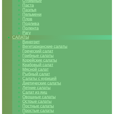
Отбивные
Паста
Паэлья
Пельмени
Плов
Подлива
Полента
Рагу
САЛАТЫ
Винегрет
Вегетарианские салаты
Греческий салат
Грибные салаты
Корейские салаты
Крабовый салат
Мясной салат
Рыбный салат
Салаты с курицей
Диетические салаты
Летние салаты
Салат из яиц
Овощные салаты
Острые салаты
Постные салаты
Простые салаты