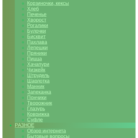
Корзиночки, кексы
Хлеб
Печенье
Хворост
Рогалики
Булочки
Бисквит
Пахлава
Лепешки
Пряники
Пицца
Хачапури
Чизкейк
Штрудель
Шарлотка
Манник
Запеканка
Пончики
Творожник
Глазурь
Коврижка
Суфле
РАЗНОЕ
Обзор интернета
Бытовые вопросы