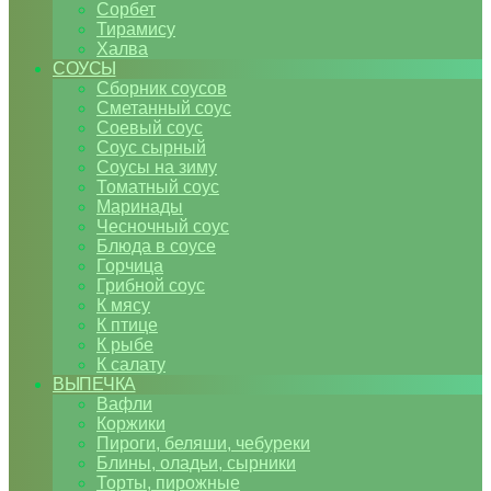
Сорбет
Тирамису
Халва
СОУСЫ
Сборник соусов
Сметанный соус
Соевый соус
Соус сырный
Соусы на зиму
Томатный соус
Маринады
Чесночный соус
Блюда в соусе
Горчица
Грибной соус
К мясу
К птице
К рыбе
К салату
ВЫПЕЧКА
Вафли
Коржики
Пироги, беляши, чебуреки
Блины, оладьи, сырники
Торты, пирожные