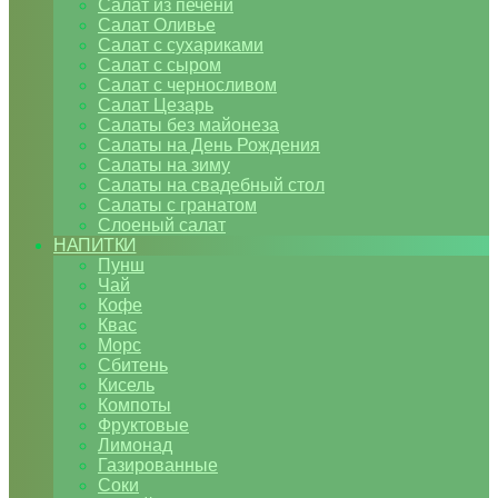
Салат из печени
Салат Оливье
Салат с сухариками
Салат с сыром
Салат с черносливом
Салат Цезарь
Салаты без майонеза
Салаты на День Рождения
Салаты на зиму
Салаты на свадебный стол
Салаты с гранатом
Слоеный салат
НАПИТКИ
Пунш
Чай
Кофе
Квас
Морс
Сбитень
Кисель
Компоты
Фруктовые
Лимонад
Газированные
Соки