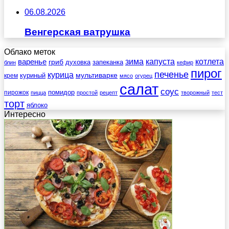
06.08.2026
Венгерская ватрушка
Облако меток
зима
котлета
варенье
капуста
гриб
духовка
запеканка
блин
кефир
пирог
печенье
курица
мультиварке
куриный
крем
мясо
огурец
салат
соус
помидор
пирожок
пицца
простой
рецепт
творожный
тест
торт
яблоко
Интересно