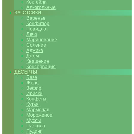
Коктейли
Алкогольные
ЗАГОТОВКИ
Варенье
Конфитюр
Повидло
Лечо
Маринование
Соление
Аджика
Джем
Квашение
Консервация
ДЕСЕРТЫ
Безе
Желе
Зефир
Ириски
Конфеты
Кутья
Мармелад
Мороженое
Муссы
Пастила
Пудинг