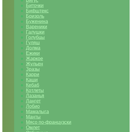
Бигус
Биточки
Бифштекс
Бризоль
Буженина
Вареники
Галушки
Голубцы
Гуляш
Долма
Ежики
Жаркое
Жульен
Зразы
Карри
Каши
Кебаб
Котлеты
Лазанья
Лангет
Лобио
Мамалыга
Манты
Мясо по-французски
Омлет