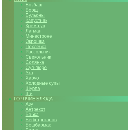
Бозбаш
Борщ
Бульоны
Капустняк
Крем-суп
Лагман
Минестроне
Окрошка
Похлебка
Рассольник
Свекольник
Солянка
Суп-пюре
Уха
Харчо
Холодные супы
Шурпа
Щи
ГОРЯЧИЕ БЛЮДА
Азу
Антрекот
Бабка
Бефстроганов
Бешбармак