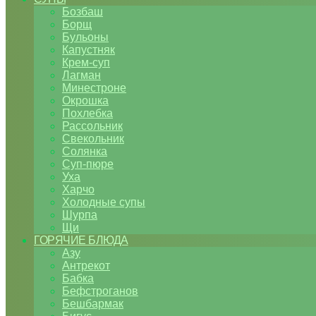
Бозбаш
Борщ
Бульоны
Капустняк
Крем-суп
Лагман
Минестроне
Окрошка
Похлебка
Рассольник
Свекольник
Солянка
Суп-пюре
Уха
Харчо
Холодные супы
Шурпа
Щи
ГОРЯЧИЕ БЛЮДА
Азу
Антрекот
Бабка
Бефстроганов
Бешбармак