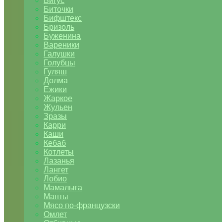
Бигус
Биточки
Бифштекс
Бризоль
Буженина
Вареники
Галушки
Голубцы
Гуляш
Долма
Ежики
Жаркое
Жульен
Зразы
Карри
Каши
Кебаб
Котлеты
Лазанья
Лангет
Лобио
Мамалыга
Манты
Мясо по-французски
Омлет