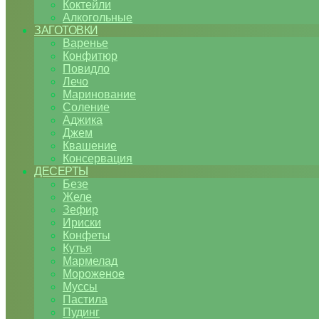
Коктейли
Алкогольные
ЗАГОТОВКИ
Варенье
Конфитюр
Повидло
Лечо
Маринование
Соление
Аджика
Джем
Квашение
Консервация
ДЕСЕРТЫ
Безе
Желе
Зефир
Ириски
Конфеты
Кутья
Мармелад
Мороженое
Муссы
Пастила
Пудинг