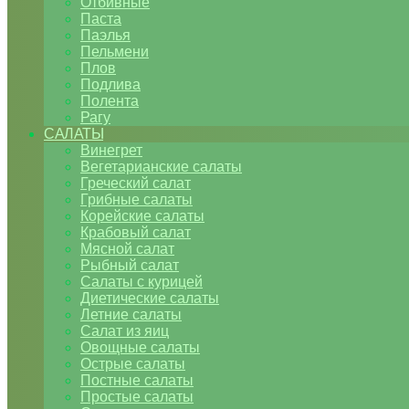
Отбивные
Паста
Паэлья
Пельмени
Плов
Подлива
Полента
Рагу
САЛАТЫ
Винегрет
Вегетарианские салаты
Греческий салат
Грибные салаты
Корейские салаты
Крабовый салат
Мясной салат
Рыбный салат
Салаты с курицей
Диетические салаты
Летние салаты
Салат из яиц
Овощные салаты
Острые салаты
Постные салаты
Простые салаты