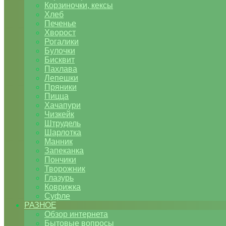
Корзиночки, кексы
Хлеб
Печенье
Хворост
Рогалики
Булочки
Бисквит
Пахлава
Лепешки
Пряники
Пицца
Хачапури
Чизкейк
Штрудель
Шарлотка
Манник
Запеканка
Пончики
Творожник
Глазурь
Коврижка
Суфле
РАЗНОЕ
Обзор интернета
Бытовые вопросы