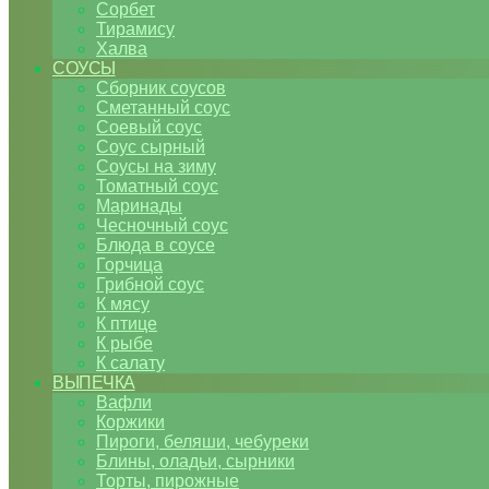
Сорбет
Тирамису
Халва
СОУСЫ
Сборник соусов
Сметанный соус
Соевый соус
Соус сырный
Соусы на зиму
Томатный соус
Маринады
Чесночный соус
Блюда в соусе
Горчица
Грибной соус
К мясу
К птице
К рыбе
К салату
ВЫПЕЧКА
Вафли
Коржики
Пироги, беляши, чебуреки
Блины, оладьи, сырники
Торты, пирожные