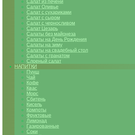
Салат из печени
Салат Оливье
Салат с сухариками
Салат с сыром
Салат с черносливом
Салат Цезарь
Салаты без майонеза
Салаты на День Рождения
Салаты на зиму
Салаты на свадебный стол
Салаты с гранатом
Слоеный салат
НАПИТКИ
Пунш
Чай
Кофе
Квас
Морс
Сбитень
Кисель
Компоты
Фруктовые
Лимонад
Газированные
Соки