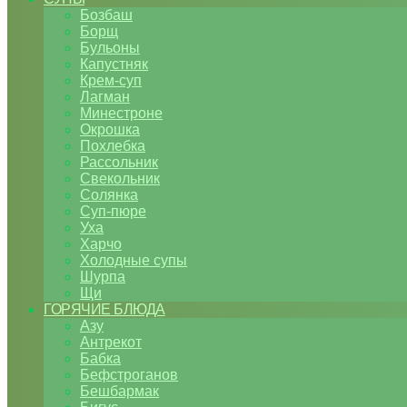
Бозбаш
Борщ
Бульоны
Капустняк
Крем-суп
Лагман
Минестроне
Окрошка
Похлебка
Рассольник
Свекольник
Солянка
Суп-пюре
Уха
Харчо
Холодные супы
Шурпа
Щи
ГОРЯЧИЕ БЛЮДА
Азу
Антрекот
Бабка
Бефстроганов
Бешбармак