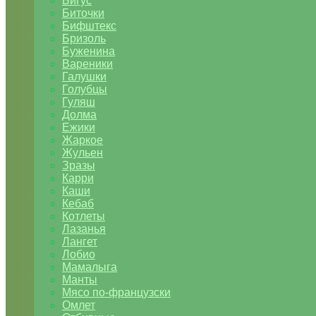
Бигус
Биточки
Бифштекс
Бризоль
Буженина
Вареники
Галушки
Голубцы
Гуляш
Долма
Ежики
Жаркое
Жульен
Зразы
Карри
Каши
Кебаб
Котлеты
Лазанья
Лангет
Лобио
Мамалыга
Манты
Мясо по-французски
Омлет