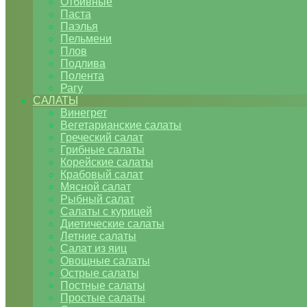
Отбивные
Паста
Паэлья
Пельмени
Плов
Подлива
Полента
Рагу
САЛАТЫ
Винегрет
Вегетарианские салаты
Греческий салат
Грибные салаты
Корейские салаты
Крабовый салат
Мясной салат
Рыбный салат
Салаты с курицей
Диетические салаты
Летние салаты
Салат из яиц
Овощные салаты
Острые салаты
Постные салаты
Простые салаты