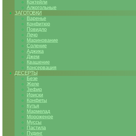
Коктейли
Алкогольные
ЗАГОТОВКИ
Варенье
Конфитюр
Повидло
Лечо
Маринование
Соление
Аджика
Джем
Квашение
Консервация
ДЕСЕРТЫ
Безе
Желе
Зефир
Ириски
Конфеты
Кутья
Мармелад
Мороженое
Муссы
Пастила
Пудинг