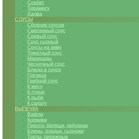
Сорбет
Тирамису
Халва
СОУСЫ
Сборник соусов
Сметанный соус
Соевый соус
Соус сырный
Соусы на зиму
Томатный соус
Маринады
Чесночный соус
Блюда в соусе
Горчица
Грибной соус
К мясу
К птице
К рыбе
К салату
ВЫПЕЧКА
Вафли
Коржики
Пироги, беляши, чебуреки
Блины, оладьи, сырники
Торты, пирожные