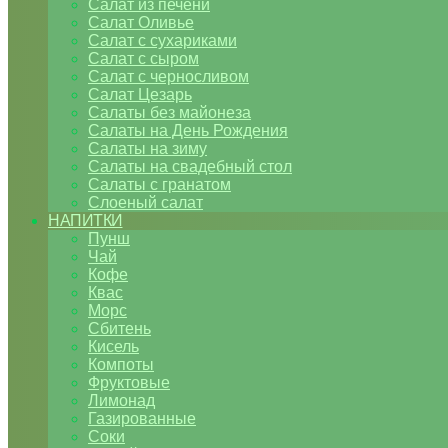
Салат из печени
Салат Оливье
Салат с сухариками
Салат с сыром
Салат с черносливом
Салат Цезарь
Салаты без майонеза
Салаты на День Рождения
Салаты на зиму
Салаты на свадебный стол
Салаты с гранатом
Слоеный салат
НАПИТКИ
Пунш
Чай
Кофе
Квас
Морс
Сбитень
Кисель
Компоты
Фруктовые
Лимонад
Газированные
Соки