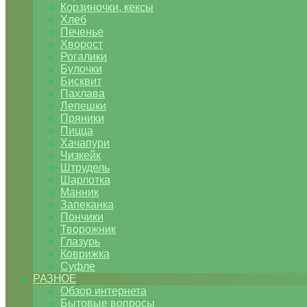
Корзиночки, кексы
Хлеб
Печенье
Хворост
Рогалики
Булочки
Бисквит
Пахлава
Лепешки
Пряники
Пицца
Хачапури
Чизкейк
Штрудель
Шарлотка
Манник
Запеканка
Пончики
Творожник
Глазурь
Коврижка
Суфле
РАЗНОЕ
Обзор интернета
Бытовые вопросы