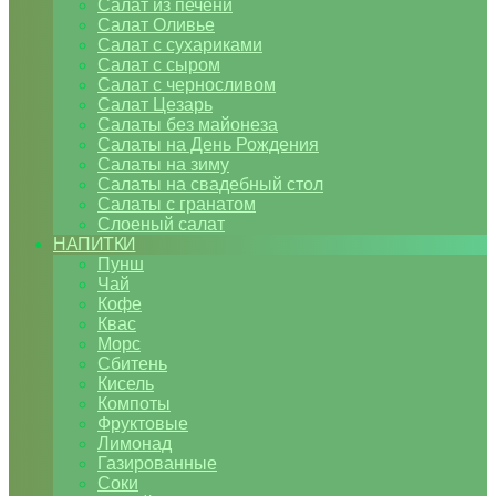
Салат из печени
Салат Оливье
Салат с сухариками
Салат с сыром
Салат с черносливом
Салат Цезарь
Салаты без майонеза
Салаты на День Рождения
Салаты на зиму
Салаты на свадебный стол
Салаты с гранатом
Слоеный салат
НАПИТКИ
Пунш
Чай
Кофе
Квас
Морс
Сбитень
Кисель
Компоты
Фруктовые
Лимонад
Газированные
Соки