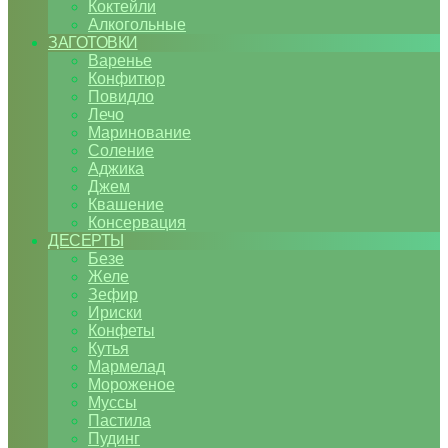
Коктейли
Алкогольные
ЗАГОТОВКИ
Варенье
Конфитюр
Повидло
Лечо
Маринование
Соление
Аджика
Джем
Квашение
Консервация
ДЕСЕРТЫ
Безе
Желе
Зефир
Ириски
Конфеты
Кутья
Мармелад
Мороженое
Муссы
Пастила
Пудинг