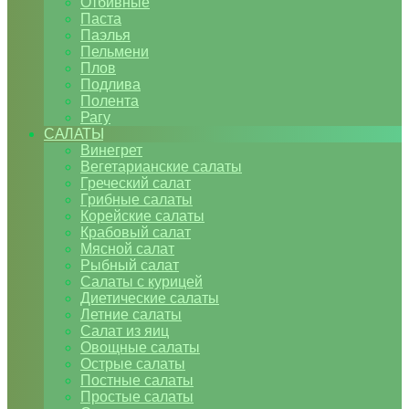
Отбивные
Паста
Паэлья
Пельмени
Плов
Подлива
Полента
Рагу
САЛАТЫ
Винегрет
Вегетарианские салаты
Греческий салат
Грибные салаты
Корейские салаты
Крабовый салат
Мясной салат
Рыбный салат
Салаты с курицей
Диетические салаты
Летние салаты
Салат из яиц
Овощные салаты
Острые салаты
Постные салаты
Простые салаты