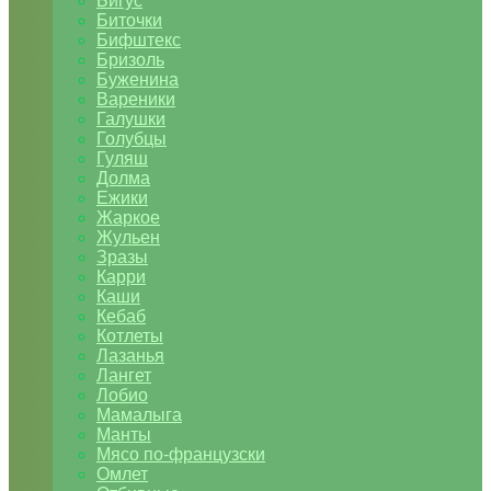
Бигус
Биточки
Бифштекс
Бризоль
Буженина
Вареники
Галушки
Голубцы
Гуляш
Долма
Ежики
Жаркое
Жульен
Зразы
Карри
Каши
Кебаб
Котлеты
Лазанья
Лангет
Лобио
Мамалыга
Манты
Мясо по-французски
Омлет