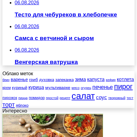
06.08.2026
Тесто для чебуреков в хлебопечке
06.08.2026
Самса с ветчиной и сыром
06.08.2026
Венгерская ватрушка
Облако меток
зима
котлета
варенье
капуста
гриб
духовка
запеканка
блин
кефир
пирог
печенье
курица
мультиварке
куриный
крем
мясо
огурец
салат
соус
помидор
пирожок
пицца
простой
рецепт
творожный
тест
торт
яблоко
Интересно