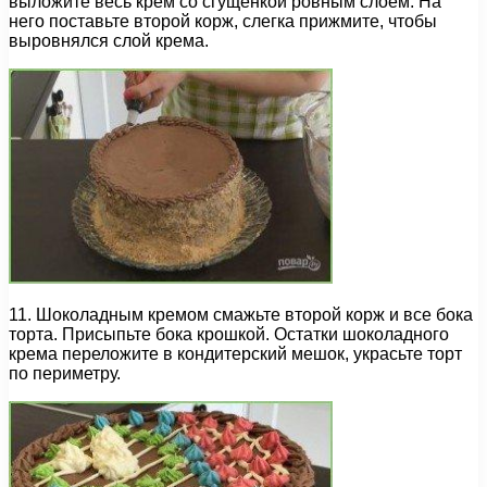
выложите весь крем со сгущенкой ровным слоем. На
него поставьте второй корж, слегка прижмите, чтобы
выровнялся слой крема.
11. Шоколадным кремом смажьте второй корж и все бока
торта. Присыпьте бока крошкой. Остатки шоколадного
крема переложите в кондитерский мешок, украсьте торт
по периметру.