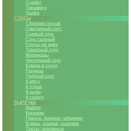
Сорбет
Тирамису
Халва
СОУСЫ
Сборник соусов
Сметанный соус
Соевый соус
Соус сырный
Соусы на зиму
Томатный соус
Маринады
Чесночный соус
Блюда в соусе
Горчица
Грибной соус
К мясу
К птице
К рыбе
К салату
ВЫПЕЧКА
Вафли
Коржики
Пироги, беляши, чебуреки
Блины, оладьи, сырники
Торты, пирожные