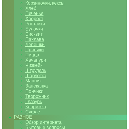
Корзиночки, кексы
Хлеб
Печенье
Хворост
Рогалики
Булочки
Бисквит
Пахлава
Лепешки
Пряники
Пицца
Хачапури
Чизкейк
Штрудель
Шарлотка
Манник
Запеканка
Пончики
Творожник
Глазурь
Коврижка
Суфле
РАЗНОЕ
Обзор интернета
Бытовые вопросы