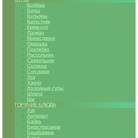
Бозбаш
Борщ
Бульоны
Капустняк
Крем-суп
Лагман
Минестроне
Окрошка
Похлебка
Рассольник
Свекольник
Солянка
Суп-пюре
Уха
Харчо
Холодные супы
Шурпа
Щи
ГОРЯЧИЕ БЛЮДА
Азу
Антрекот
Бабка
Бефстроганов
Бешбармак