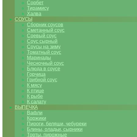
Сорбет
Тирамису
Халва
СОУСЫ
Сборник соусов
Сметанный соус
Соевый соус
Соус сырный
Соусы на зиму
Томатный соус
Маринады
Чесночный соус
Блюда в соусе
Горчица
Грибной соус
К мясу
К птице
К рыбе
К салату
ВЫПЕЧКА
Вафли
Коржики
Пироги, беляши, чебуреки
Блины, оладьи, сырники
Торты, пирожные