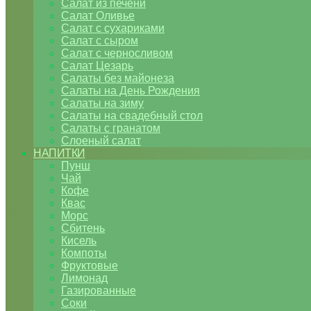
Салат из печени
Салат Оливье
Салат с сухариками
Салат с сыром
Салат с черносливом
Салат Цезарь
Салаты без майонеза
Салаты на День Рождения
Салаты на зиму
Салаты на свадебный стол
Салаты с гранатом
Слоеный салат
НАПИТКИ
Пунш
Чай
Кофе
Квас
Морс
Сбитень
Кисель
Компоты
Фруктовые
Лимонад
Газированные
Соки