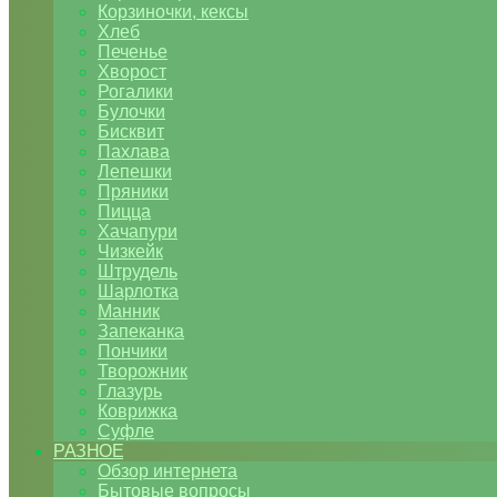
Корзиночки, кексы
Хлеб
Печенье
Хворост
Рогалики
Булочки
Бисквит
Пахлава
Лепешки
Пряники
Пицца
Хачапури
Чизкейк
Штрудель
Шарлотка
Манник
Запеканка
Пончики
Творожник
Глазурь
Коврижка
Суфле
РАЗНОЕ
Обзор интернета
Бытовые вопросы