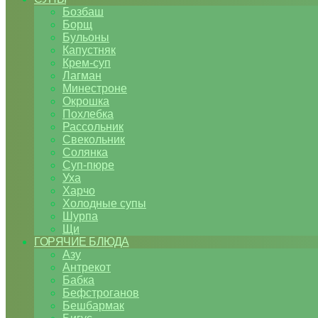
Бозбаш
Борщ
Бульоны
Капустняк
Крем-суп
Лагман
Минестроне
Окрошка
Похлебка
Рассольник
Свекольник
Солянка
Суп-пюре
Уха
Харчо
Холодные супы
Шурпа
Щи
ГОРЯЧИЕ БЛЮДА
Азу
Антрекот
Бабка
Бефстроганов
Бешбармак