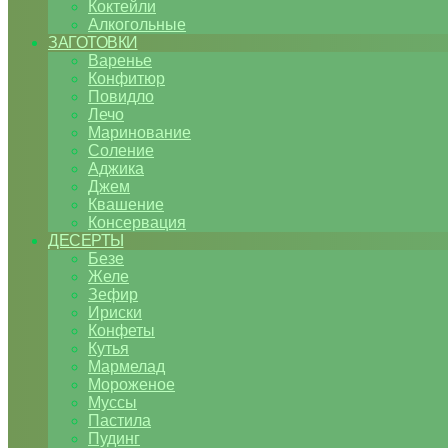
Коктейли
Алкогольные
ЗАГОТОВКИ
Варенье
Конфитюр
Повидло
Лечо
Маринование
Соление
Аджика
Джем
Квашение
Консервация
ДЕСЕРТЫ
Безе
Желе
Зефир
Ириски
Конфеты
Кутья
Мармелад
Мороженое
Муссы
Пастила
Пудинг