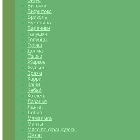
Бигус
Биточки
Бифштекс
Бризоль
Буженина
Вареники
Галушки
Голубцы
Гуляш
Долма
Ежики
Жаркое
Жульен
Зразы
Карри
Каши
Кебаб
Котлеты
Лазанья
Лангет
Лобио
Мамалыга
Манты
Мясо по-французски
Омлет