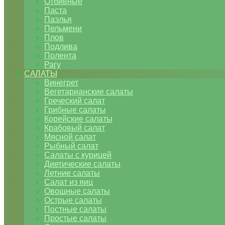
Отбивные
Паста
Паэлья
Пельмени
Плов
Подлива
Полента
Рагу
САЛАТЫ
Винегрет
Вегетарианские салаты
Греческий салат
Грибные салаты
Корейские салаты
Крабовый салат
Мясной салат
Рыбный салат
Салаты с курицей
Диетические салаты
Летние салаты
Салат из яиц
Овощные салаты
Острые салаты
Постные салаты
Простые салаты