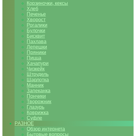
Корзиночки, кексы
Хлеб
Печенье
Хворост
Рогалики
Булочки
Бисквит
Пахлава
Лепешки
Пряники
Пицца
Хачапури
Чизкейк
Штрудель
Шарлотка
Манник
Запеканка
Пончики
Творожник
Глазурь
Коврижка
Суфле
РАЗНОЕ
Обзор интернета
Бытовые вопросы