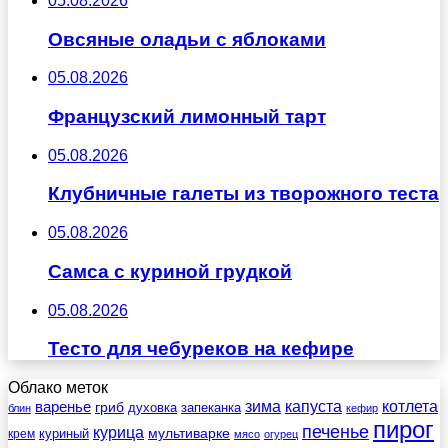
05.08.2026
Овсяные оладьи с яблоками
05.08.2026
Французский лимонный тарт
05.08.2026
Клубничные галеты из творожного теста
05.08.2026
Самса с куриной грудкой
05.08.2026
Тесто для чебуреков на кефире
Облако меток
зима
котлета
варенье
капуста
гриб
духовка
запеканка
блин
кефир
пирог
печенье
курица
мультиварке
куриный
крем
мясо
огурец