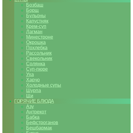
Бозбаш
Борщ
Бульоны
Капустняк
Крем-суп
Лагман
Минестроне
Окрошка
Похлебка
Рассольник
Свекольник
Солянка
Суп-пюре
Уха
Харчо
Холодные супы
Шурпа
Щи
ГОРЯЧИЕ БЛЮДА
Азу
Антрекот
Бабка
Бефстроганов
Бешбармак