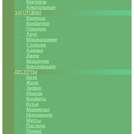
Коктейли
Алкогольные
ЗАГОТОВКИ
Варенье
Конфитюр
Повидло
Лечо
Маринование
Соление
Аджика
Джем
Квашение
Консервация
ДЕСЕРТЫ
Безе
Желе
Зефир
Ириски
Конфеты
Кутья
Мармелад
Мороженое
Муссы
Пастила
Пудинг