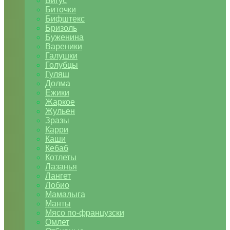
Бигус
Биточки
Бифштекс
Бризоль
Буженина
Вареники
Галушки
Голубцы
Гуляш
Долма
Ежики
Жаркое
Жульен
Зразы
Карри
Каши
Кебаб
Котлеты
Лазанья
Лангет
Лобио
Мамалыга
Манты
Мясо по-французски
Омлет