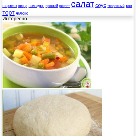
салат
соус
помидор
пирожок
пицца
простой
рецепт
творожный
тест
торт
яблоко
Интересно