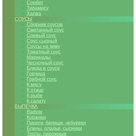
Сорбет
Тирамису
Халва
СОУСЫ
Сборник соусов
Сметанный соус
Соевый соус
Соус сырный
Соусы на зиму
Томатный соус
Маринады
Чесночный соус
Блюда в соусе
Горчица
Грибной соус
К мясу
К птице
К рыбе
К салату
ВЫПЕЧКА
Вафли
Коржики
Пироги, беляши, чебуреки
Блины, оладьи, сырники
Торты, пирожные