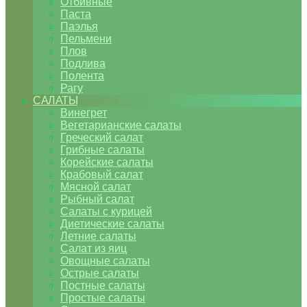
Отбивные
Паста
Паэлья
Пельмени
Плов
Подлива
Полента
Рагу
САЛАТЫ
Винегрет
Вегетарианские салаты
Греческий салат
Грибные салаты
Корейские салаты
Крабовый салат
Мясной салат
Рыбный салат
Салаты с курицей
Диетические салаты
Летние салаты
Салат из яиц
Овощные салаты
Острые салаты
Постные салаты
Простые салаты