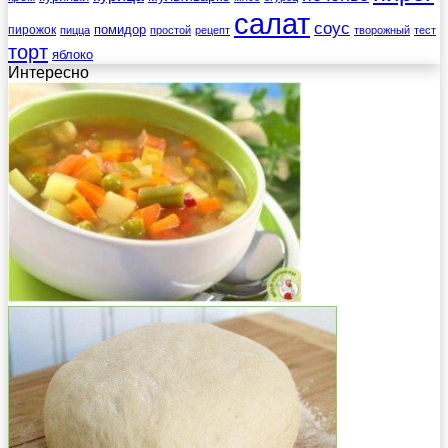
салат
соус
помидор
пирожок
пицца
простой
рецепт
творожный
тест
торт
яблоко
Интересно