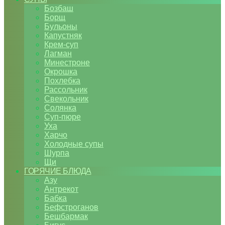
Бозбаш
Борщ
Бульоны
Капустняк
Крем-суп
Лагман
Минестроне
Окрошка
Похлебка
Рассольник
Свекольник
Солянка
Суп-пюре
Уха
Харчо
Холодные супы
Шурпа
Щи
ГОРЯЧИЕ БЛЮДА
Азу
Антрекот
Бабка
Бефстроганов
Бешбармак