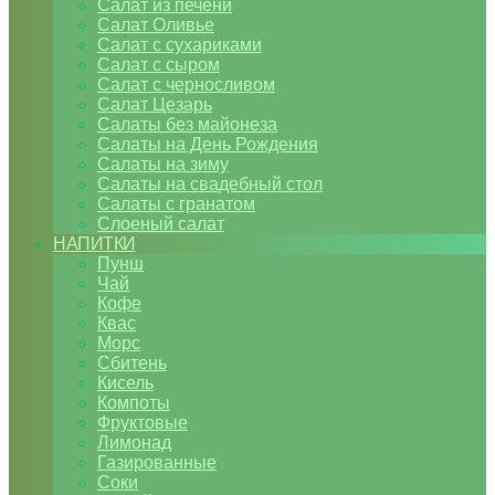
Салат из печени
Салат Оливье
Салат с сухариками
Салат с сыром
Салат с черносливом
Салат Цезарь
Салаты без майонеза
Салаты на День Рождения
Салаты на зиму
Салаты на свадебный стол
Салаты с гранатом
Слоеный салат
НАПИТКИ
Пунш
Чай
Кофе
Квас
Морс
Сбитень
Кисель
Компоты
Фруктовые
Лимонад
Газированные
Соки