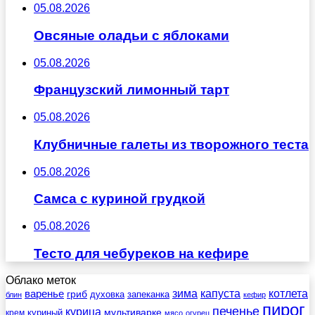
05.08.2026
Овсяные оладьи с яблоками
05.08.2026
Французский лимонный тарт
05.08.2026
Клубничные галеты из творожного теста
05.08.2026
Самса с куриной грудкой
05.08.2026
Тесто для чебуреков на кефире
Облако меток
зима
котлета
варенье
капуста
гриб
духовка
запеканка
блин
кефир
пирог
печенье
курица
мультиварке
куриный
крем
мясо
огурец