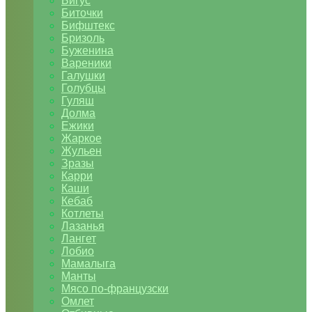
Бигус
Биточки
Бифштекс
Бризоль
Буженина
Вареники
Галушки
Голубцы
Гуляш
Долма
Ежики
Жаркое
Жульен
Зразы
Карри
Каши
Кебаб
Котлеты
Лазанья
Лангет
Лобио
Мамалыга
Манты
Мясо по-французски
Омлет