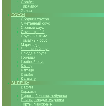
Сорбет
Тирамису
Халва
СОУСЫ
Сборник соусов
Сметанный соус
Соевый соус
Соус сырный
Соусы на зиму
Томатный соус
Маринады
Чесночный соус
Блюда в соусе
Горчица
Грибной соус
К мясу
К птице
К рыбе
К салату
ВЫПЕЧКА
Вафли
Коржики
Пироги, беляши, чебуреки
Блины, оладьи, сырники
Торты, пирожные