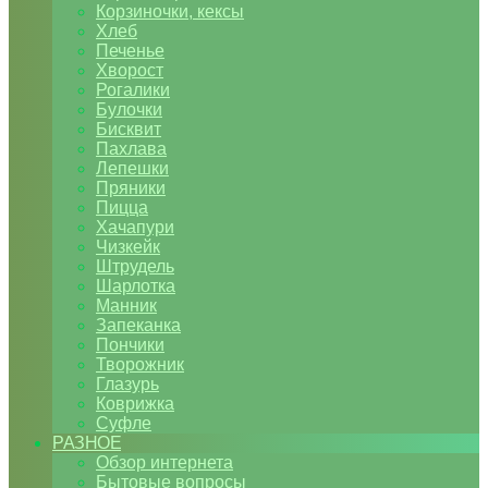
Корзиночки, кексы
Хлеб
Печенье
Хворост
Рогалики
Булочки
Бисквит
Пахлава
Лепешки
Пряники
Пицца
Хачапури
Чизкейк
Штрудель
Шарлотка
Манник
Запеканка
Пончики
Творожник
Глазурь
Коврижка
Суфле
РАЗНОЕ
Обзор интернета
Бытовые вопросы