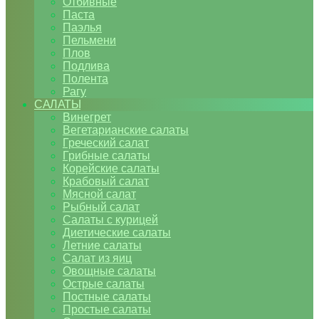
Отбивные
Паста
Паэлья
Пельмени
Плов
Подлива
Полента
Рагу
САЛАТЫ
Винегрет
Вегетарианские салаты
Греческий салат
Грибные салаты
Корейские салаты
Крабовый салат
Мясной салат
Рыбный салат
Салаты с курицей
Диетические салаты
Летние салаты
Салат из яиц
Овощные салаты
Острые салаты
Постные салаты
Простые салаты