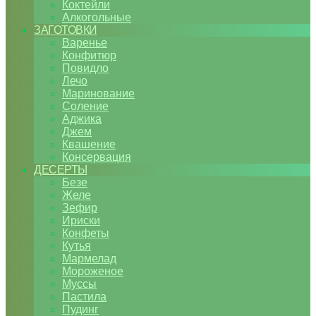
Коктейли
Алкогольные
ЗАГОТОВКИ
Варенье
Конфитюр
Повидло
Лечо
Маринование
Соление
Аджика
Джем
Квашение
Консервация
ДЕСЕРТЫ
Безе
Желе
Зефир
Ириски
Конфеты
Кутья
Мармелад
Мороженое
Муссы
Пастила
Пудинг