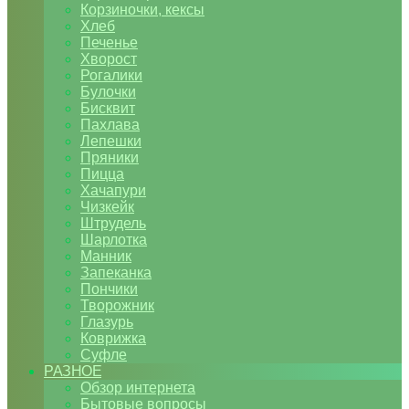
Корзиночки, кексы
Хлеб
Печенье
Хворост
Рогалики
Булочки
Бисквит
Пахлава
Лепешки
Пряники
Пицца
Хачапури
Чизкейк
Штрудель
Шарлотка
Манник
Запеканка
Пончики
Творожник
Глазурь
Коврижка
Суфле
РАЗНОЕ
Обзор интернета
Бытовые вопросы