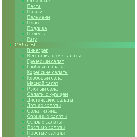
Отбивные
Паста
Паэлья
Пельмени
Плов
Подлива
Полента
Рагу
САЛАТЫ
Винегрет
Вегетарианские салаты
Греческий салат
Грибные салаты
Корейские салаты
Крабовый салат
Мясной салат
Рыбный салат
Салаты с курицей
Диетические салаты
Летние салаты
Салат из яиц
Овощные салаты
Острые салаты
Постные салаты
Простые салаты