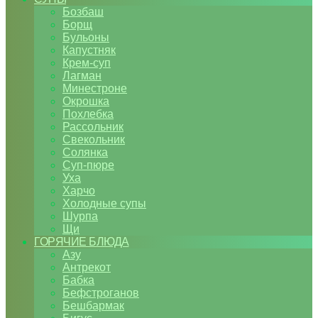
Бозбаш
Борщ
Бульоны
Капустняк
Крем-суп
Лагман
Минестроне
Окрошка
Похлебка
Рассольник
Свекольник
Солянка
Суп-пюре
Уха
Харчо
Холодные супы
Шурпа
Щи
ГОРЯЧИЕ БЛЮДА
Азу
Антрекот
Бабка
Бефстроганов
Бешбармак