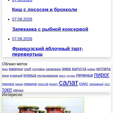
Киш с лососем и брокколи
07.08.2026
Запеканка с рыбной консервой
07.08.2026
Французский яблочный тарт-
перевертыш
Облако меток
зима
котлета
варенье
капуста
гриб
духовка
запеканка
блин
кефир
пирог
печенье
курица
мультиварке
куриный
крем
мясо
огурец
салат
соус
помидор
пирожок
пицца
простой
рецепт
творожный
тест
торт
яблоко
Интересно