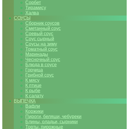
Сорбет
Тирамису
Халва
СОУСЫ
Сборник соусов
Сметанный соус
Соевый соус
Соус сырный
Соусы на зиму
Томатный соус
Маринады
Чесночный соус
Блюда в соусе
Горчица
Грибной соус
К мясу
К птице
К рыбе
К салату
ВЫПЕЧКА
Вафли
Коржики
Пироги, беляши, чебуреки
Блины, оладьи, сырники
Торты, пирожные