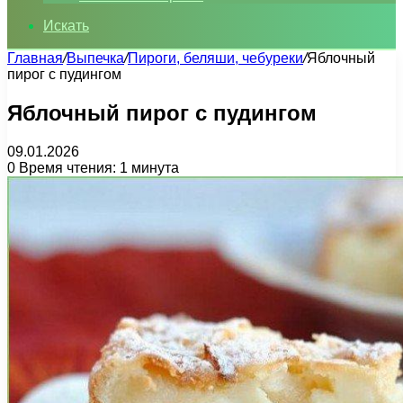
Искать
Главная
/
Выпечка
/
Пироги, беляши, чебуреки
/
Яблочный
пирог с пудингом
Яблочный пирог с пудингом
09.01.2026
0
Время чтения: 1 минута