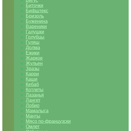
Бигус
Биточки
Бифштекс
Бризоль
Буженина
Вареники
Галушки
Голубцы
Гуляш
Долма
Ежики
Жаркое
Жульен
Зразы
Карри
Каши
Кебаб
Котлеты
Лазанья
Лангет
Лобио
Мамалыга
Манты
Мясо по-французски
Омлет