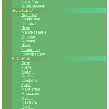
Коктейли
Алкогольные
ЗАГОТОВКИ
Варенье
Конфитюр
Повидло
Лечо
Маринование
Соление
Аджика
Джем
Квашение
Консервация
ДЕСЕРТЫ
Безе
Желе
Зефир
Ириски
Конфеты
Кутья
Мармелад
Мороженое
Муссы
Пастила
Пудинг