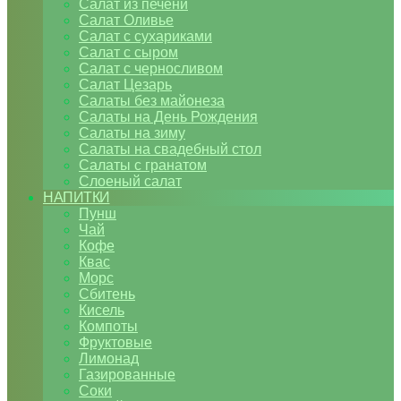
Салат из печени
Салат Оливье
Салат с сухариками
Салат с сыром
Салат с черносливом
Салат Цезарь
Салаты без майонеза
Салаты на День Рождения
Салаты на зиму
Салаты на свадебный стол
Салаты с гранатом
Слоеный салат
НАПИТКИ
Пунш
Чай
Кофе
Квас
Морс
Сбитень
Кисель
Компоты
Фруктовые
Лимонад
Газированные
Соки