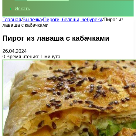
Искать
Главная
/
Выпечка
/
Пироги, беляши, чебуреки
/
Пирог из
лаваша с кабачками
Пирог из лаваша с кабачками
26.04.2024
0
Время чтения: 1 минута