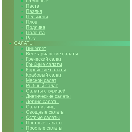
Отбивные
Паста
Паэлья
Пельмени
Плов
Подлива
Полента
Рагу
САЛАТЫ
Винегрет
Вегетарианские салаты
Греческий салат
Грибные салаты
Корейские салаты
Крабовый салат
Мясной салат
Рыбный салат
Салаты с курицей
Диетические салаты
Летние салаты
Салат из яиц
Овощные салаты
Острые салаты
Постные салаты
Простые салаты