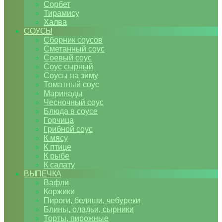
Сорбет
Тирамису
Халва
СОУСЫ
Сборник соусов
Сметанный соус
Соевый соус
Соус сырный
Соусы на зиму
Томатный соус
Маринады
Чесночный соус
Блюда в соусе
Горчица
Грибной соус
К мясу
К птице
К рыбе
К салату
ВЫПЕЧКА
Вафли
Коржики
Пироги, беляши, чебуреки
Блины, оладьи, сырники
Торты, пирожные