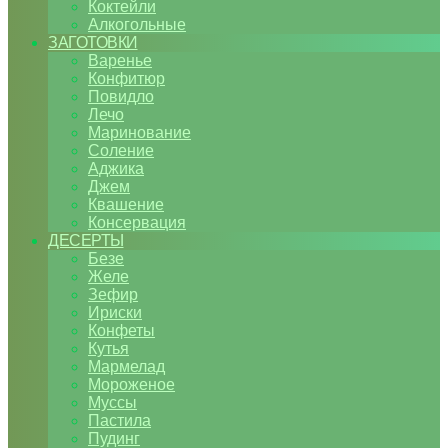
Коктейли
Алкогольные
ЗАГОТОВКИ
Варенье
Конфитюр
Повидло
Лечо
Маринование
Соление
Аджика
Джем
Квашение
Консервация
ДЕСЕРТЫ
Безе
Желе
Зефир
Ириски
Конфеты
Кутья
Мармелад
Мороженое
Муссы
Пастила
Пудинг