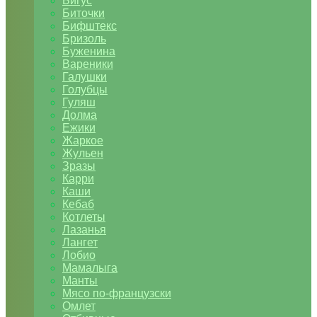
Бигус
Биточки
Бифштекс
Бризоль
Буженина
Вареники
Галушки
Голубцы
Гуляш
Долма
Ежики
Жаркое
Жульен
Зразы
Карри
Каши
Кебаб
Котлеты
Лазанья
Лангет
Лобио
Мамалыга
Манты
Мясо по-французски
Омлет