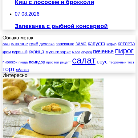
Киш с лососем и брокколи
07.08.2026
Запеканка с рыбной консервой
Облако меток
зима
котлета
варенье
капуста
гриб
духовка
запеканка
блин
кефир
пирог
печенье
курица
мультиварке
куриный
крем
мясо
огурец
салат
соус
помидор
пирожок
пицца
простой
рецепт
творожный
тест
торт
яблоко
Интересно