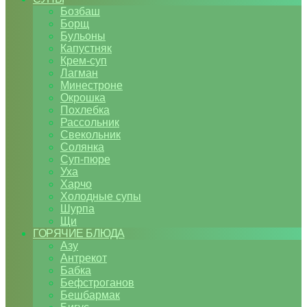
Бозбаш
Борщ
Бульоны
Капустняк
Крем-суп
Лагман
Минестроне
Окрошка
Похлебка
Рассольник
Свекольник
Солянка
Суп-пюре
Уха
Харчо
Холодные супы
Шурпа
Щи
ГОРЯЧИЕ БЛЮДА
Азу
Антрекот
Бабка
Бефстроганов
Бешбармак