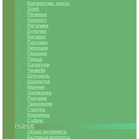
Корзиночки, кексы
Хлеб
Печенье
Хворост
Рогалики
Булочки
Бисквит
Пахлава
Лепешки
Пряники
Пицца
Хачапури
Чизкейк
Штрудель
Шарлотка
Манник
Запеканка
Пончики
Творожник
Глазурь
Коврижка
Суфле
РАЗНОЕ
Обзор интернета
Бытовые вопросы