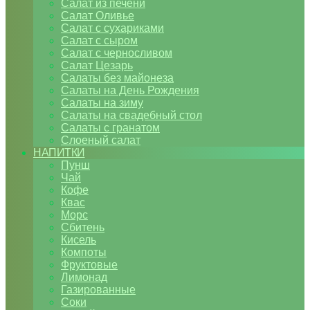
Салат из печени
Салат Оливье
Салат с сухариками
Салат с сыром
Салат с черносливом
Салат Цезарь
Салаты без майонеза
Салаты на День Рождения
Салаты на зиму
Салаты на свадебный стол
Салаты с гранатом
Слоеный салат
НАПИТКИ
Пунш
Чай
Кофе
Квас
Морс
Сбитень
Кисель
Компоты
Фруктовые
Лимонад
Газированные
Соки