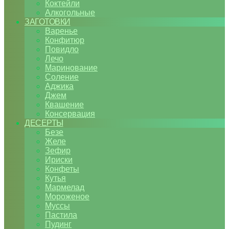
Коктейли
Алкогольные
ЗАГОТОВКИ
Варенье
Конфитюр
Повидло
Лечо
Маринование
Соление
Аджика
Джем
Квашение
Консервация
ДЕСЕРТЫ
Безе
Желе
Зефир
Ириски
Конфеты
Кутья
Мармелад
Мороженое
Муссы
Пастила
Пудинг