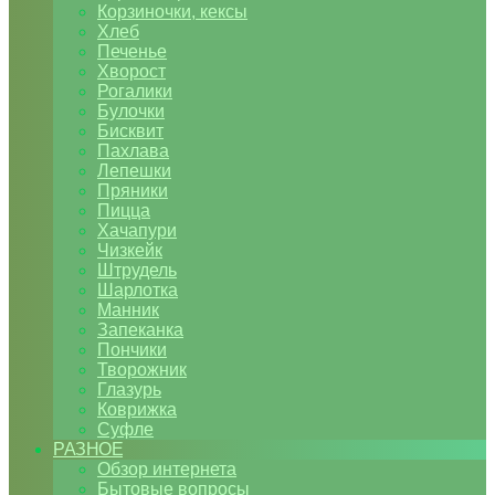
Корзиночки, кексы
Хлеб
Печенье
Хворост
Рогалики
Булочки
Бисквит
Пахлава
Лепешки
Пряники
Пицца
Хачапури
Чизкейк
Штрудель
Шарлотка
Манник
Запеканка
Пончики
Творожник
Глазурь
Коврижка
Суфле
РАЗНОЕ
Обзор интернета
Бытовые вопросы