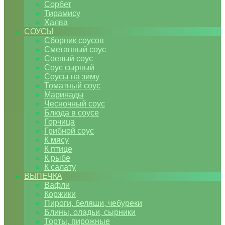
Сорбет
Тирамису
Халва
СОУСЫ
Сборник соусов
Сметанный соус
Соевый соус
Соус сырный
Соусы на зиму
Томатный соус
Маринады
Чесночный соус
Блюда в соусе
Горчица
Грибной соус
К мясу
К птице
К рыбе
К салату
ВЫПЕЧКА
Вафли
Коржики
Пироги, беляши, чебуреки
Блины, оладьи, сырники
Торты, пирожные