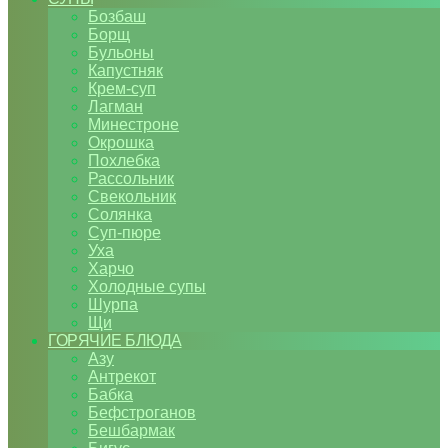
Бозбаш
Борщ
Бульоны
Капустняк
Крем-суп
Лагман
Минестроне
Окрошка
Похлебка
Рассольник
Свекольник
Солянка
Суп-пюре
Уха
Харчо
Холодные супы
Шурпа
Щи
ГОРЯЧИЕ БЛЮДА
Азу
Антрекот
Бабка
Бефстроганов
Бешбармак