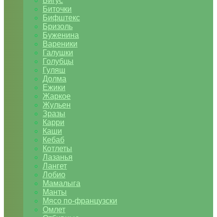
Бигус
Биточки
Бифштекс
Бризоль
Буженина
Вареники
Галушки
Голубцы
Гуляш
Долма
Ежики
Жаркое
Жульен
Зразы
Карри
Каши
Кебаб
Котлеты
Лазанья
Лангет
Лобио
Мамалыга
Манты
Мясо по-французски
Омлет