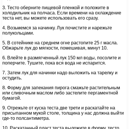
3. Тесто оберните пищевой пленкой и положите в
холодильник на полчаса. Если времени на охлаждение
теста нет, вы можете использовать его сразу.
4. Возьмемся за начинку. Лук почистите и нарежьте
полукольцами.
5. В сотейнике на среднем огне растопите 25 г масла.
Обжарьте лук до мягкости, помешивая, минут 10.
6. Влейте в размягченный лук 150 мл воды, посолите и
поперчите. Тушите, пока вся вода не испарится.
7. Затем лук для начинки надо выложить на тарелку и
остудить.
8. Форму для запекания пирога смажьте растительным
или сливочным маслом либо застелите пергаментной
бумагой.
9. Отрежьте от куска теста две трети и раскатайте на
присыпанном мукой столе, толщина у нас должна выйти
где-то полсантиметра.
10. Раскатанный пласт теста выложите в форму, тесто