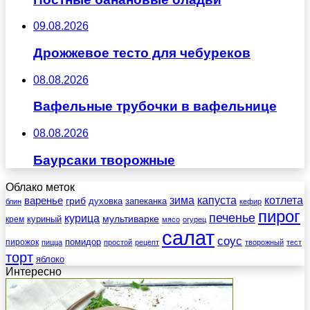
09.08.2026
Дрожжевое тесто для чебуреков
08.08.2026
Вафельные трубочки в вафельнице
08.08.2026
Баурсаки творожные
Облако меток
зима
котлета
варенье
капуста
гриб
духовка
запеканка
блин
кефир
пирог
печенье
курица
мультиварке
куриный
крем
мясо
огурец
салат
соус
помидор
пирожок
пицца
простой
рецепт
творожный
тест
торт
яблоко
Интересно