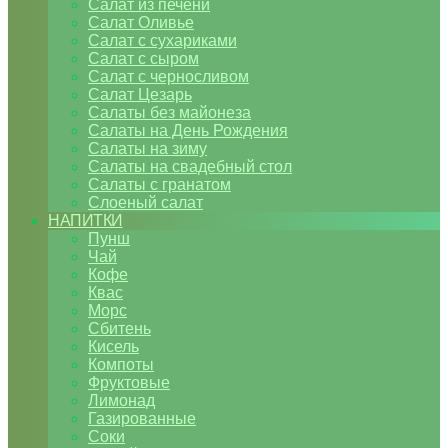
Салат из печени
Салат Оливье
Салат с сухариками
Салат с сыром
Салат с черносливом
Салат Цезарь
Салаты без майонеза
Салаты на День Рождения
Салаты на зиму
Салаты на свадебный стол
Салаты с гранатом
Слоеный салат
НАПИТКИ
Пунш
Чай
Кофе
Квас
Морс
Сбитень
Кисель
Компоты
Фруктовые
Лимонад
Газированные
Соки