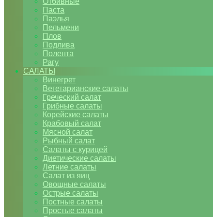
Отбивные
Паста
Паэлья
Пельмени
Плов
Подлива
Полента
Рагу
САЛАТЫ
Винегрет
Вегетарианские салаты
Греческий салат
Грибные салаты
Корейские салаты
Крабовый салат
Мясной салат
Рыбный салат
Салаты с курицей
Диетические салаты
Летние салаты
Салат из яиц
Овощные салаты
Острые салаты
Постные салаты
Простые салаты