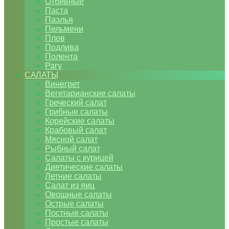
Отбивные
Паста
Паэлья
Пельмени
Плов
Подлива
Полента
Рагу
САЛАТЫ
Винегрет
Вегетарианские салаты
Греческий салат
Грибные салаты
Корейские салаты
Крабовый салат
Мясной салат
Рыбный салат
Салаты с курицей
Диетические салаты
Летние салаты
Салат из яиц
Овощные салаты
Острые салаты
Постные салаты
Простые салаты