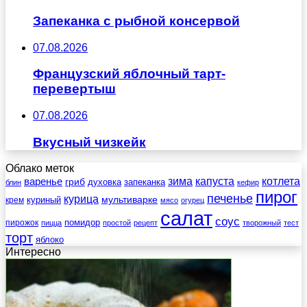
Запеканка с рыбной консервой
07.08.2026
Французский яблочный тарт-
перевертыш
07.08.2026
Вкусный чизкейк
Облако меток
зима
котлета
варенье
капуста
гриб
духовка
запеканка
блин
кефир
пирог
печенье
курица
мультиварке
куриный
крем
мясо
огурец
салат
соус
помидор
пирожок
пицца
простой
рецепт
творожный
тест
торт
яблоко
Интересно