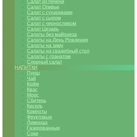
Салат из печени
Салат Оливье
Салат с сухариками
Салат с сыром
Салат с черносливом
Салат Цезарь
Салаты без майонеза
Салаты на День Рождения
Салаты на зиму
Салаты на свадебный стол
Салаты с гранатом
Слоеный салат
НАПИТКИ
Пунш
Чай
Кофе
Квас
Морс
Сбитень
Кисель
Компоты
Фруктовые
Лимонад
Газированные
Соки