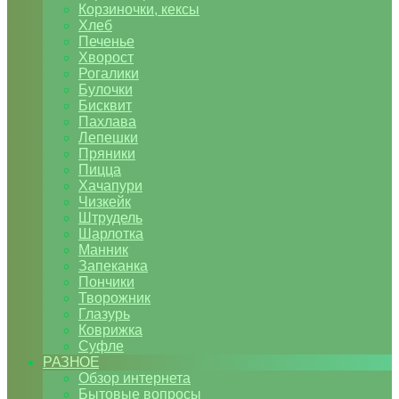
Корзиночки, кексы
Хлеб
Печенье
Хворост
Рогалики
Булочки
Бисквит
Пахлава
Лепешки
Пряники
Пицца
Хачапури
Чизкейк
Штрудель
Шарлотка
Манник
Запеканка
Пончики
Творожник
Глазурь
Коврижка
Суфле
РАЗНОЕ
Обзор интернета
Бытовые вопросы