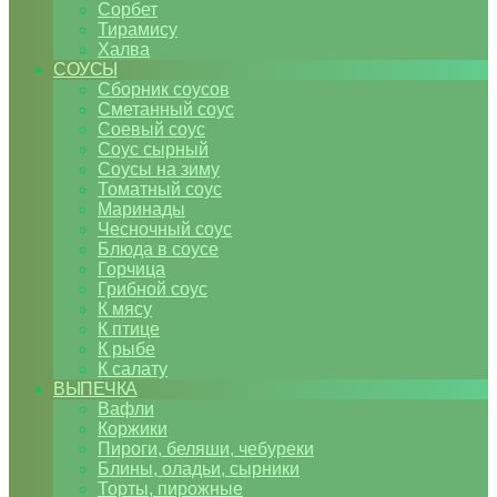
Сорбет
Тирамису
Халва
СОУСЫ
Сборник соусов
Сметанный соус
Соевый соус
Соус сырный
Соусы на зиму
Томатный соус
Маринады
Чесночный соус
Блюда в соусе
Горчица
Грибной соус
К мясу
К птице
К рыбе
К салату
ВЫПЕЧКА
Вафли
Коржики
Пироги, беляши, чебуреки
Блины, оладьи, сырники
Торты, пирожные