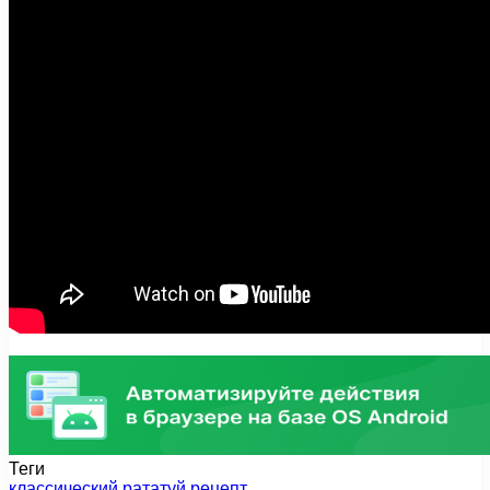
Теги
классический
рататуй
рецепт