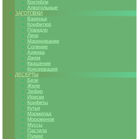
Коктейли
Алкогольные
ЗАГОТОВКИ
Варенье
Конфитюр
Повидло
Лечо
Маринование
Соление
Аджика
Джем
Квашение
Консервация
ДЕСЕРТЫ
Безе
Желе
Зефир
Ириски
Конфеты
Кутья
Мармелад
Мороженое
Муссы
Пастила
Пудинг