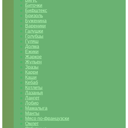
Бигус
Биточки
Бифштекс
Бризоль
Буженина
Вареники
Галушки
Голубцы
Гуляш
Долма
Ежики
Жаркое
Жульен
Зразы
Карри
Каши
Кебаб
Котлеты
Лазанья
Лангет
Лобио
Мамалыга
Манты
Мясо по-французски
Омлет