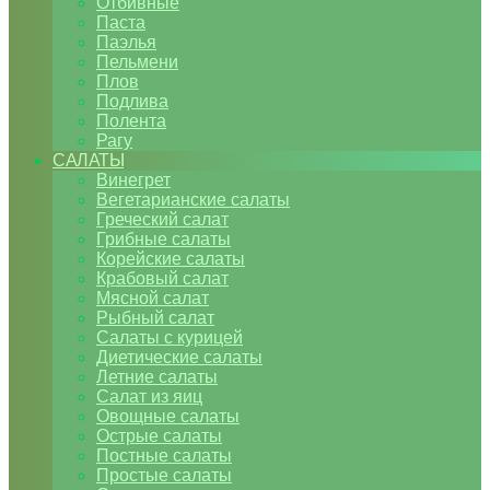
Отбивные
Паста
Паэлья
Пельмени
Плов
Подлива
Полента
Рагу
САЛАТЫ
Винегрет
Вегетарианские салаты
Греческий салат
Грибные салаты
Корейские салаты
Крабовый салат
Мясной салат
Рыбный салат
Салаты с курицей
Диетические салаты
Летние салаты
Салат из яиц
Овощные салаты
Острые салаты
Постные салаты
Простые салаты