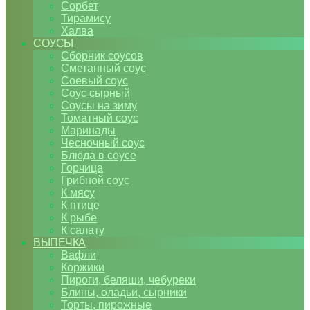
Сорбет
Тирамису
Халва
СОУСЫ
Сборник соусов
Сметанный соус
Соевый соус
Соус сырный
Соусы на зиму
Томатный соус
Маринады
Чесночный соус
Блюда в соусе
Горчица
Грибной соус
К мясу
К птице
К рыбе
К салату
ВЫПЕЧКА
Вафли
Коржики
Пироги, беляши, чебуреки
Блины, оладьи, сырники
Торты, пирожные