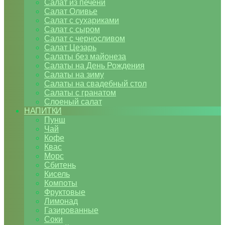
Салат из печени
Салат Оливье
Салат с сухариками
Салат с сыром
Салат с черносливом
Салат Цезарь
Салаты без майонеза
Салаты на День Рождения
Салаты на зиму
Салаты на свадебный стол
Салаты с гранатом
Слоеный салат
НАПИТКИ
Пунш
Чай
Кофе
Квас
Морс
Сбитень
Кисель
Компоты
Фруктовые
Лимонад
Газированные
Соки