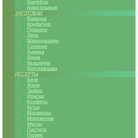
Коктейли
Алкогольные
ЗАГОТОВКИ
Варенье
Конфитюр
Повидло
Лечо
Маринование
Соление
Аджика
Джем
Квашение
Консервация
ДЕСЕРТЫ
Безе
Желе
Зефир
Ириски
Конфеты
Кутья
Мармелад
Мороженое
Муссы
Пастила
Пудинг