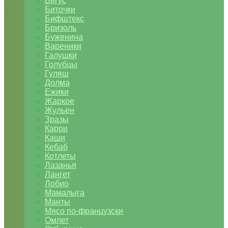
Бигус
Биточки
Бифштекс
Бризоль
Буженина
Вареники
Галушки
Голубцы
Гуляш
Долма
Ежики
Жаркое
Жульен
Зразы
Карри
Каши
Кебаб
Котлеты
Лазанья
Лангет
Лобио
Мамалыга
Манты
Мясо по-французски
Омлет