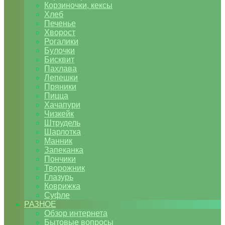
Корзиночки, кексы
Хлеб
Печенье
Хворост
Рогалики
Булочки
Бисквит
Пахлава
Лепешки
Пряники
Пицца
Хачапури
Чизкейк
Штрудель
Шарлотка
Манник
Запеканка
Пончики
Творожник
Глазурь
Коврижка
Суфле
РАЗНОЕ
Обзор интернета
Бытовые вопросы