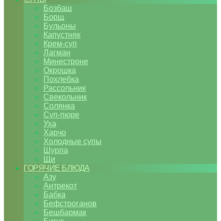
Бозбаш
Борщ
Бульоны
Капустняк
Крем-суп
Лагман
Минестроне
Окрошка
Похлебка
Рассольник
Свекольник
Солянка
Суп-пюре
Уха
Харчо
Холодные супы
Шурпа
Щи
ГОРЯЧИЕ БЛЮДА
Азу
Антрекот
Бабка
Бефстроганов
Бешбармак