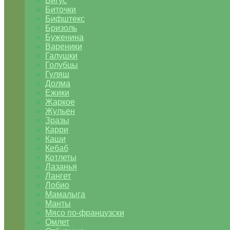
Бигус
Биточки
Бифштекс
Бризоль
Буженина
Вареники
Галушки
Голубцы
Гуляш
Долма
Ежики
Жаркое
Жульен
Зразы
Карри
Каши
Кебаб
Котлеты
Лазанья
Лангет
Лобио
Мамалыга
Манты
Мясо по-французски
Омлет