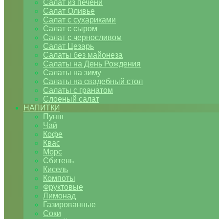
Салат из печени
Салат Оливье
Салат с сухариками
Салат с сыром
Салат с черносливом
Салат Цезарь
Салаты без майонеза
Салаты на День Рождения
Салаты на зиму
Салаты на свадебный стол
Салаты с гранатом
Слоеный салат
НАПИТКИ
Пунш
Чай
Кофе
Квас
Морс
Сбитень
Кисель
Компоты
Фруктовые
Лимонад
Газированные
Соки