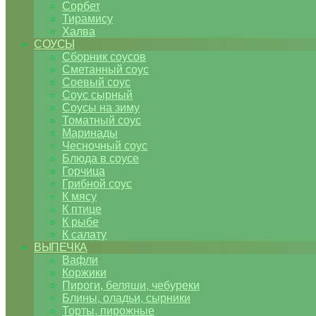
Сорбет
Тирамису
Халва
СОУСЫ
Сборник соусов
Сметанный соус
Соевый соус
Соус сырный
Соусы на зиму
Томатный соус
Маринады
Чесночный соус
Блюда в соусе
Горчица
Грибной соус
К мясу
К птице
К рыбе
К салату
ВЫПЕЧКА
Вафли
Коржики
Пироги, беляши, чебуреки
Блины, оладьи, сырники
Торты, пирожные