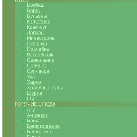
Бозбаш
Борщ
Бульоны
Капустняк
Крем-суп
Лагман
Минестроне
Окрошка
Похлебка
Рассольник
Свекольник
Солянка
Суп-пюре
Уха
Харчо
Холодные супы
Шурпа
Щи
ГОРЯЧИЕ БЛЮДА
Азу
Антрекот
Бабка
Бефстроганов
Бешбармак