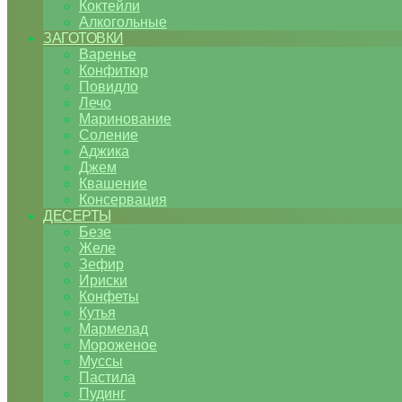
Коктейли
Алкогольные
ЗАГОТОВКИ
Варенье
Конфитюр
Повидло
Лечо
Маринование
Соление
Аджика
Джем
Квашение
Консервация
ДЕСЕРТЫ
Безе
Желе
Зефир
Ириски
Конфеты
Кутья
Мармелад
Мороженое
Муссы
Пастила
Пудинг