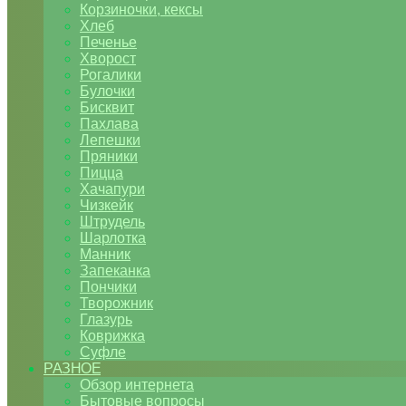
Корзиночки, кексы
Хлеб
Печенье
Хворост
Рогалики
Булочки
Бисквит
Пахлава
Лепешки
Пряники
Пицца
Хачапури
Чизкейк
Штрудель
Шарлотка
Манник
Запеканка
Пончики
Творожник
Глазурь
Коврижка
Суфле
РАЗНОЕ
Обзор интернета
Бытовые вопросы