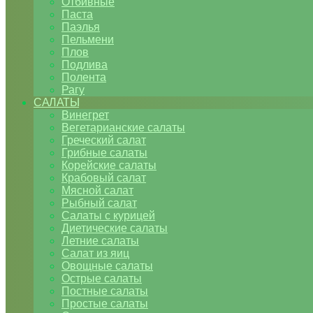
Отбивные
Паста
Паэлья
Пельмени
Плов
Подлива
Полента
Рагу
САЛАТЫ
Винегрет
Вегетарианские салаты
Греческий салат
Грибные салаты
Корейские салаты
Крабовый салат
Мясной салат
Рыбный салат
Салаты с курицей
Диетические салаты
Летние салаты
Салат из яиц
Овощные салаты
Острые салаты
Постные салаты
Простые салаты