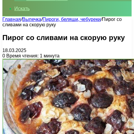
Искать
Главная
/
Выпечка
/
Пироги, беляши, чебуреки
/
Пирог со
сливами на скорую руку
Пирог со сливами на скорую руку
18.03.2025
0
Время чтения: 1 минута