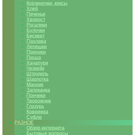
Корзиночки, кексы
Хлеб
Печенье
Хворост
Рогалики
Булочки
Бисквит
Пахлава
Лепешки
Пряники
Пицца
Хачапури
Чизкейк
Штрудель
Шарлотка
Манник
Запеканка
Пончики
Творожник
Глазурь
Коврижка
Суфле
РАЗНОЕ
Обзор интернета
Бытовые вопросы