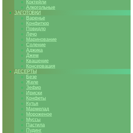
Коктейли
Алкогольные
ЗАГОТОВКИ
Варенье
Конфитюр
Повидло
Лечо
Маринование
Соление
Аджика
Джем
Квашение
Консервация
ДЕСЕРТЫ
Безе
Желе
Зефир
Ириски
Конфеты
Кутья
Мармелад
Мороженое
Муссы
Пастила
Пудинг