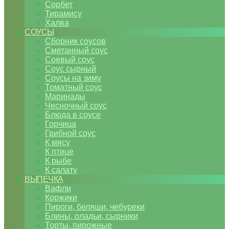
Сорбет
Тирамису
Халва
СОУСЫ
Сборник соусов
Сметанный соус
Соевый соус
Соус сырный
Соусы на зиму
Томатный соус
Маринады
Чесночный соус
Блюда в соусе
Горчица
Грибной соус
К мясу
К птице
К рыбе
К салату
ВЫПЕЧКА
Вафли
Коржики
Пироги, беляши, чебуреки
Блины, оладьи, сырники
Торты, пирожные