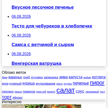
Вкусное песочное печенье
06.08.2026
Тесто для чебуреков в хлебопечке
06.08.2026
Самса с ветчиной и сыром
06.08.2026
Венгерская ватрушка
Облако меток
зима
котлета
варенье
капуста
гриб
духовка
запеканка
блин
кефир
пирог
печенье
курица
мультиварке
куриный
крем
мясо
огурец
салат
соус
помидор
пирожок
пицца
простой
рецепт
творожный
тест
торт
яблоко
Интересно