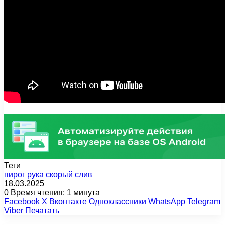
Теги
пирог
рука
скорый
слив
18.03.2025
0
Время чтения: 1 минута
Facebook
X
Вконтакте
Одноклассники
WhatsApp
Telegram
Viber
Печатать