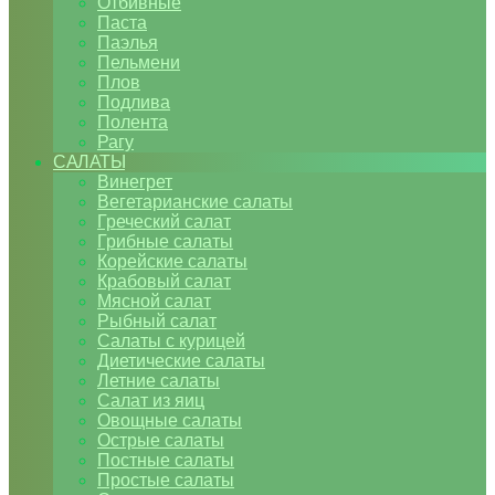
Отбивные
Паста
Паэлья
Пельмени
Плов
Подлива
Полента
Рагу
САЛАТЫ
Винегрет
Вегетарианские салаты
Греческий салат
Грибные салаты
Корейские салаты
Крабовый салат
Мясной салат
Рыбный салат
Салаты с курицей
Диетические салаты
Летние салаты
Салат из яиц
Овощные салаты
Острые салаты
Постные салаты
Простые салаты