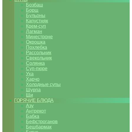
Бозбаш
Борщ
Бульоны
Капустняк
Крем-суп
Лагман
Минестроне
Окрошка
Похлебка
Рассольник
Свекольник
Солянка
Суп-пюре
Уха
Харчо
Холодные супы
Шурпа
Щи
ГОРЯЧИЕ БЛЮДА
Азу
Антрекот
Бабка
Бефстроганов
Бешбармак