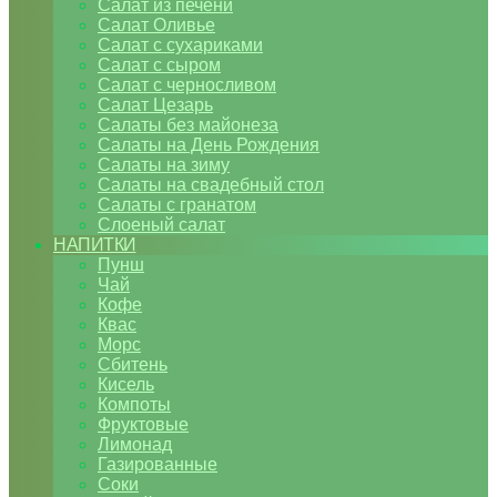
Салат из печени
Салат Оливье
Салат с сухариками
Салат с сыром
Салат с черносливом
Салат Цезарь
Салаты без майонеза
Салаты на День Рождения
Салаты на зиму
Салаты на свадебный стол
Салаты с гранатом
Слоеный салат
НАПИТКИ
Пунш
Чай
Кофе
Квас
Морс
Сбитень
Кисель
Компоты
Фруктовые
Лимонад
Газированные
Соки