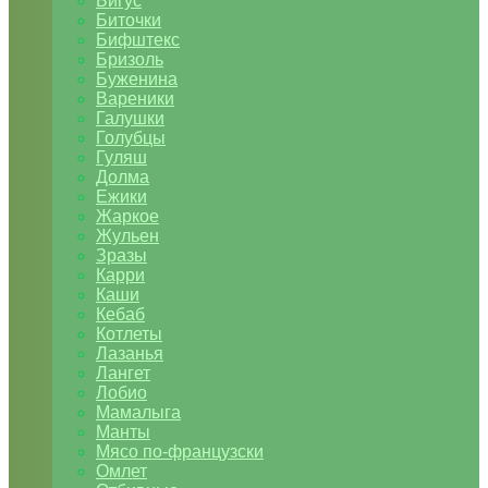
Бигус
Биточки
Бифштекс
Бризоль
Буженина
Вареники
Галушки
Голубцы
Гуляш
Долма
Ежики
Жаркое
Жульен
Зразы
Карри
Каши
Кебаб
Котлеты
Лазанья
Лангет
Лобио
Мамалыга
Манты
Мясо по-французски
Омлет