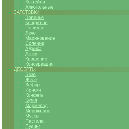
Коктейли
Алкогольные
ЗАГОТОВКИ
Варенье
Конфитюр
Повидло
Лечо
Маринование
Соление
Аджика
Джем
Квашение
Консервация
ДЕСЕРТЫ
Безе
Желе
Зефир
Ириски
Конфеты
Кутья
Мармелад
Мороженое
Муссы
Пастила
Пудинг