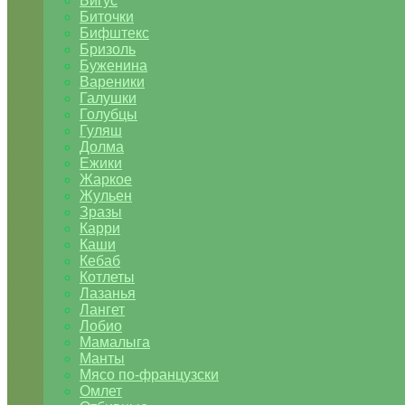
Бигус
Биточки
Бифштекс
Бризоль
Буженина
Вареники
Галушки
Голубцы
Гуляш
Долма
Ежики
Жаркое
Жульен
Зразы
Карри
Каши
Кебаб
Котлеты
Лазанья
Лангет
Лобио
Мамалыга
Манты
Мясо по-французски
Омлет