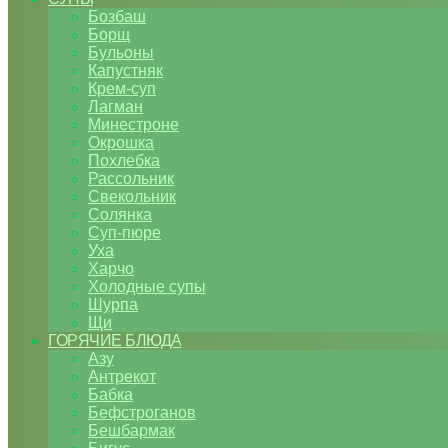
Бозбаш
Борщ
Бульоны
Капустняк
Крем-суп
Лагман
Минестроне
Окрошка
Похлебка
Рассольник
Свекольник
Солянка
Суп-пюре
Уха
Харчо
Холодные супы
Шурпа
Щи
ГОРЯЧИЕ БЛЮДА
Азу
Антрекот
Бабка
Бефстроганов
Бешбармак