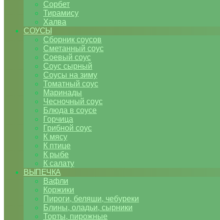
Сорбет
Тирамису
Халва
СОУСЫ
Сборник соусов
Сметанный соус
Соевый соус
Соус сырный
Соусы на зиму
Томатный соус
Маринады
Чесночный соус
Блюда в соусе
Горчица
Грибной соус
К мясу
К птице
К рыбе
К салату
ВЫПЕЧКА
Вафли
Коржики
Пироги, беляши, чебуреки
Блины, оладьи, сырники
Торты, пирожные