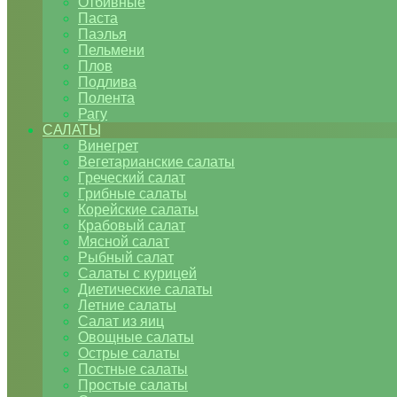
Отбивные
Паста
Паэлья
Пельмени
Плов
Подлива
Полента
Рагу
САЛАТЫ
Винегрет
Вегетарианские салаты
Греческий салат
Грибные салаты
Корейские салаты
Крабовый салат
Мясной салат
Рыбный салат
Салаты с курицей
Диетические салаты
Летние салаты
Салат из яиц
Овощные салаты
Острые салаты
Постные салаты
Простые салаты