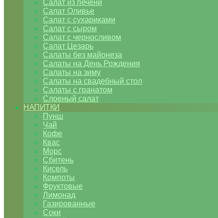
Салат из печени
Салат Оливье
Салат с сухариками
Салат с сыром
Салат с черносливом
Салат Цезарь
Салаты без майонеза
Салаты на День Рождения
Салаты на зиму
Салаты на свадебный стол
Салаты с гранатом
Слоеный салат
НАПИТКИ
Пунш
Чай
Кофе
Квас
Морс
Сбитень
Кисель
Компоты
Фруктовые
Лимонад
Газированные
Соки