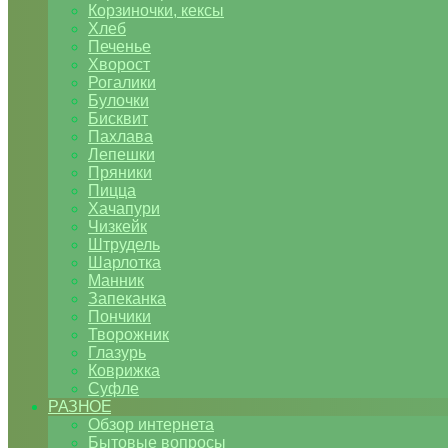
Корзиночки, кексы
Хлеб
Печенье
Хворост
Рогалики
Булочки
Бисквит
Пахлава
Лепешки
Пряники
Пицца
Хачапури
Чизкейк
Штрудель
Шарлотка
Манник
Запеканка
Пончики
Творожник
Глазурь
Коврижка
Суфле
РАЗНОЕ
Обзор интернета
Бытовые вопросы