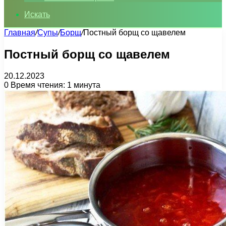
Искать
Главная
/
Супы
/
Борщ
/
Постный борщ со щавелем
Постный борщ со щавелем
20.12.2023
0
Время чтения: 1 минута