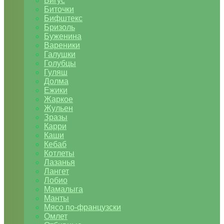
Бигус
Биточки
Бифштекс
Бризоль
Буженина
Вареники
Галушки
Голубцы
Гуляш
Долма
Ежики
Жаркое
Жульен
Зразы
Карри
Каши
Кебаб
Котлеты
Лазанья
Лангет
Лобио
Мамалыга
Манты
Мясо по-французски
Омлет