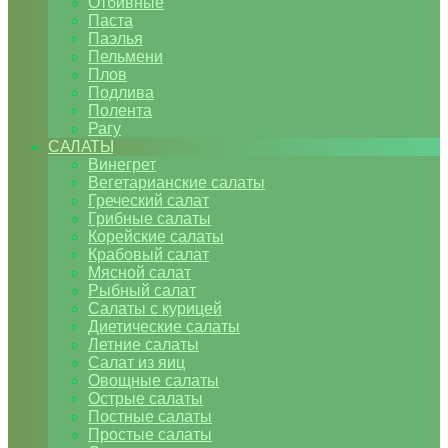
Отбивные
Паста
Паэлья
Пельмени
Плов
Подлива
Полента
Рагу
САЛАТЫ
Винегрет
Вегетарианские салаты
Греческий салат
Грибные салаты
Корейские салаты
Крабовый салат
Мясной салат
Рыбный салат
Салаты с курицей
Диетические салаты
Летние салаты
Салат из яиц
Овощные салаты
Острые салаты
Постные салаты
Простые салаты