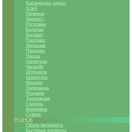
Корзиночки, кексы
Хлеб
Печенье
Хворост
Рогалики
Булочки
Бисквит
Пахлава
Лепешки
Пряники
Пицца
Хачапури
Чизкейк
Штрудель
Шарлотка
Манник
Запеканка
Пончики
Творожник
Глазурь
Коврижка
Суфле
РАЗНОЕ
Обзор интернета
Бытовые вопросы