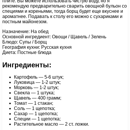
плите. Вы можете использовать чистую воду, но я
рекомендую предварительно сварить овощной бульон со
специями и кореньями, тогда борщ будет еще вкуснее и
ароматнее. Подавать к столу его можно с сухариками и
постным майонезом.
Назначение: На обед
Основной ингредиент: Овощи / Щавель / Зелень
Блюдо: Супы / Борщ
География кухни: Русская кухня
Диета: Постные блюда
Ингредиенты:
Картофель — 5-6 штук;
Луковица — 1-2 штук;
Морковь — 1-2 штук;
Свекла — 1 штука;
Щавель — 400 грамм;
Томат — 1 стакан;
Соль — 1 щепотка;
Сахар — 1 щепотка;
Специи — 1 щепотка;
Растительное масло — 2 ст. ложки.