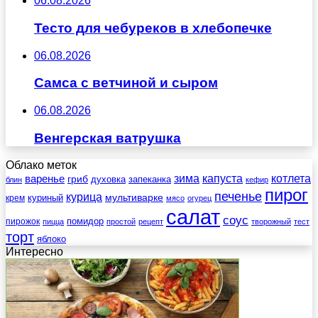
06.08.2026
Тесто для чебуреков в хлебопечке
06.08.2026
Самса с ветчиной и сыром
06.08.2026
Венгерская ватрушка
Облако меток
зима
котлета
варенье
капуста
гриб
духовка
запеканка
блин
кефир
пирог
печенье
курица
мультиварке
куриный
крем
мясо
огурец
салат
соус
помидор
пирожок
пицца
простой
рецепт
творожный
тест
торт
яблоко
Интересно