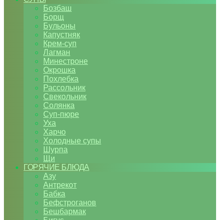
Бозбаш
Борщ
Бульоны
Капустняк
Крем-суп
Лагман
Минестроне
Окрошка
Похлебка
Рассольник
Свекольник
Солянка
Суп-пюре
Уха
Харчо
Холодные супы
Шурпа
Щи
ГОРЯЧИЕ БЛЮДА
Азу
Антрекот
Бабка
Бефстроганов
Бешбармак