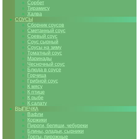
Сорбет
Тирамису
Халва
СОУСЫ
Сборник соусов
Сметанный соус
Соевый соус
Соус сырный
Соусы на зиму
Томатный соус
Маринады
Чесночный соус
Блюда в соусе
Горчица
Грибной соус
К мясу
К птице
К рыбе
К салату
ВЫПЕЧКА
Вафли
Коржики
Пироги, беляши, чебуреки
Блины, оладьи, сырники
Торты, пирожные