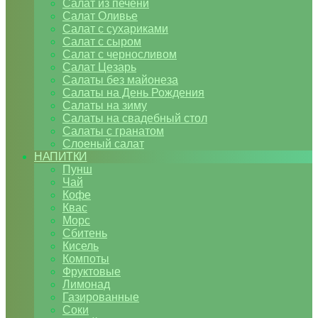
Салат из печени
Салат Оливье
Салат с сухариками
Салат с сыром
Салат с черносливом
Салат Цезарь
Салаты без майонеза
Салаты на День Рождения
Салаты на зиму
Салаты на свадебный стол
Салаты с гранатом
Слоеный салат
НАПИТКИ
Пунш
Чай
Кофе
Квас
Морс
Сбитень
Кисель
Компоты
Фруктовые
Лимонад
Газированные
Соки