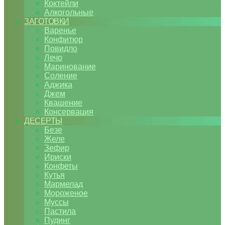
Коктейли
Алкогольные
ЗАГОТОВКИ
Варенье
Конфитюр
Повидло
Лечо
Маринование
Соление
Аджика
Джем
Квашение
Консервация
ДЕСЕРТЫ
Безе
Желе
Зефир
Ириски
Конфеты
Кутья
Мармелад
Мороженое
Муссы
Пастила
Пудинг