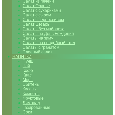
Салат из печени
Салат Оливье
Салат с сухариками
Салат с сыром
Салат с черносливом
Салат Цезарь
Салаты без майонеза
Салаты на День Рождения
Салаты на зиму
Салаты на свадебный стол
Салаты с гранатом
Слоеный салат
НАПИТКИ
Пунш
Чай
Кофе
Квас
Морс
Сбитень
Кисель
Компоты
Фруктовые
Лимонад
Газированные
Соки