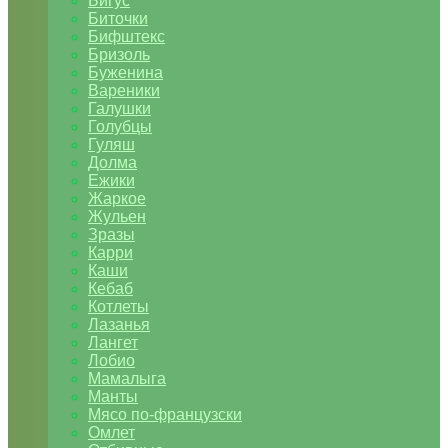
Бигус
Биточки
Бифштекс
Бризоль
Буженина
Вареники
Галушки
Голубцы
Гуляш
Долма
Ежики
Жаркое
Жульен
Зразы
Карри
Каши
Кебаб
Котлеты
Лазанья
Лангет
Лобио
Мамалыга
Манты
Мясо по-французски
Омлет