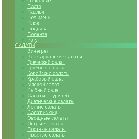
Отбивные
Паста
Паэлья
Пельмени
Плов
Подлива
Полента
Рагу
САЛАТЫ
Винегрет
Вегетарианские салаты
Греческий салат
Грибные салаты
Корейские салаты
Крабовый салат
Мясной салат
Рыбный салат
Салаты с курицей
Диетические салаты
Летние салаты
Салат из яиц
Овощные салаты
Острые салаты
Постные салаты
Простые салаты