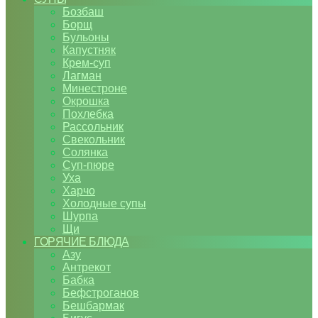
Бозбаш
Борщ
Бульоны
Капустняк
Крем-суп
Лагман
Минестроне
Окрошка
Похлебка
Рассольник
Свекольник
Солянка
Суп-пюре
Уха
Харчо
Холодные супы
Шурпа
Щи
ГОРЯЧИЕ БЛЮДА
Азу
Антрекот
Бабка
Бефстроганов
Бешбармак