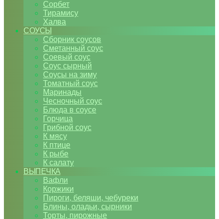
Сорбет
Тирамису
Халва
СОУСЫ
Сборник соусов
Сметанный соус
Соевый соус
Соус сырный
Соусы на зиму
Томатный соус
Маринады
Чесночный соус
Блюда в соусе
Горчица
Грибной соус
К мясу
К птице
К рыбе
К салату
ВЫПЕЧКА
Вафли
Коржики
Пироги, беляши, чебуреки
Блины, оладьи, сырники
Торты, пирожные