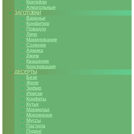
Коктейли
Алкогольные
ЗАГОТОВКИ
Варенье
Конфитюр
Повидло
Лечо
Маринование
Соление
Аджика
Джем
Квашение
Консервация
ДЕСЕРТЫ
Безе
Желе
Зефир
Ириски
Конфеты
Кутья
Мармелад
Мороженое
Муссы
Пастила
Пудинг