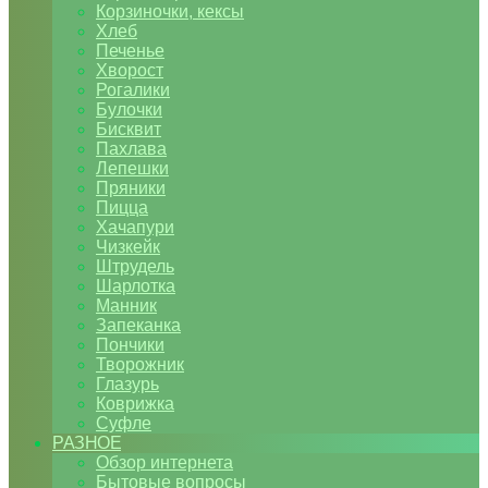
Корзиночки, кексы
Хлеб
Печенье
Хворост
Рогалики
Булочки
Бисквит
Пахлава
Лепешки
Пряники
Пицца
Хачапури
Чизкейк
Штрудель
Шарлотка
Манник
Запеканка
Пончики
Творожник
Глазурь
Коврижка
Суфле
РАЗНОЕ
Обзор интернета
Бытовые вопросы