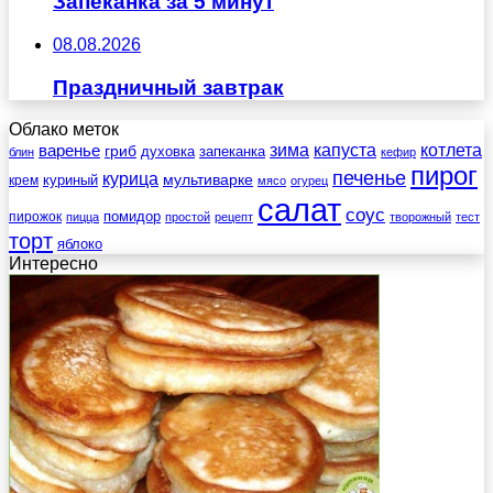
Запеканка за 5 минут
08.08.2026
Праздничный завтрак
Облако меток
зима
котлета
варенье
капуста
гриб
духовка
запеканка
блин
кефир
пирог
печенье
курица
мультиварке
куриный
крем
мясо
огурец
салат
соус
помидор
пирожок
пицца
простой
рецепт
творожный
тест
торт
яблоко
Интересно