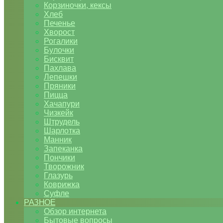
Корзиночки, кексы
Хлеб
Печенье
Хворост
Рогалики
Булочки
Бисквит
Пахлава
Лепешки
Пряники
Пицца
Хачапури
Чизкейк
Штрудель
Шарлотка
Манник
Запеканка
Пончики
Творожник
Глазурь
Коврижка
Суфле
РАЗНОЕ
Обзор интернета
Бытовые вопросы