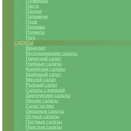
Отбивные
Паста
Паэлья
Пельмени
Плов
Подлива
Полента
Рагу
САЛАТЫ
Винегрет
Вегетарианские салаты
Греческий салат
Грибные салаты
Корейские салаты
Крабовый салат
Мясной салат
Рыбный салат
Салаты с курицей
Диетические салаты
Летние салаты
Салат из яиц
Овощные салаты
Острые салаты
Постные салаты
Простые салаты