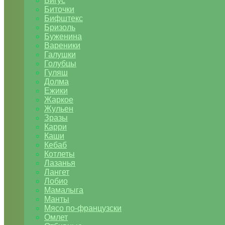
Бигус
Биточки
Бифштекс
Бризоль
Буженина
Вареники
Галушки
Голубцы
Гуляш
Долма
Ежики
Жаркое
Жульен
Зразы
Карри
Каши
Кебаб
Котлеты
Лазанья
Лангет
Лобио
Мамалыга
Манты
Мясо по-французски
Омлет