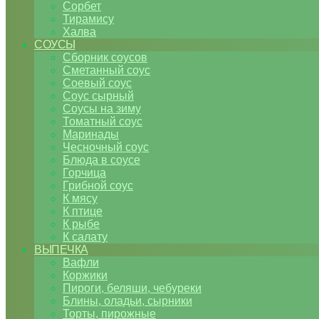
Сорбет
Тирамису
Халва
СОУСЫ
Сборник соусов
Сметанный соус
Соевый соус
Соус сырный
Соусы на зиму
Томатный соус
Маринады
Чесночный соус
Блюда в соусе
Горчица
Грибной соус
К мясу
К птице
К рыбе
К салату
ВЫПЕЧКА
Вафли
Коржики
Пироги, беляши, чебуреки
Блины, оладьи, сырники
Торты, пирожные