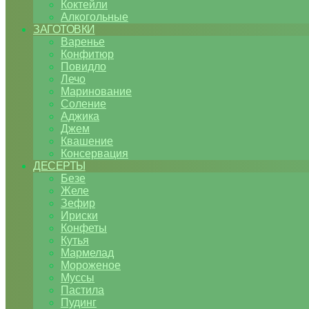
Коктейли
Алкогольные
ЗАГОТОВКИ
Варенье
Конфитюр
Повидло
Лечо
Маринование
Соление
Аджика
Джем
Квашение
Консервация
ДЕСЕРТЫ
Безе
Желе
Зефир
Ириски
Конфеты
Кутья
Мармелад
Мороженое
Муссы
Пастила
Пудинг