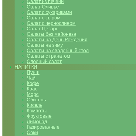
Салат из печени
Салат Оливье
Салат с сухариками
Салат с сыром
Салат с черносливом
Салат Цезарь
Салаты без майонеза
Салаты на День Рождения
Салаты на зиму
Салаты на свадебный стол
Салаты с гранатом
Слоеный салат
НАПИТКИ
Пунш
Чай
Кофе
Квас
Морс
Сбитень
Кисель
Компоты
Фруктовые
Лимонад
Газированные
Соки