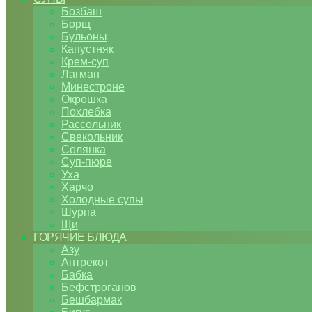
Бозбаш
Борщ
Бульоны
Капустняк
Крем-суп
Лагман
Минестроне
Окрошка
Похлебка
Рассольник
Свекольник
Солянка
Суп-пюре
Уха
Харчо
Холодные супы
Шурпа
Щи
ГОРЯЧИЕ БЛЮДА
Азу
Антрекот
Бабка
Бефстроганов
Бешбармак