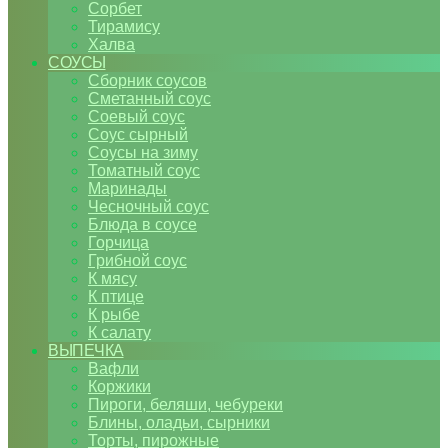
Сорбет
Тирамису
Халва
СОУСЫ
Сборник соусов
Сметанный соус
Соевый соус
Соус сырный
Соусы на зиму
Томатный соус
Маринады
Чесночный соус
Блюда в соусе
Горчица
Грибной соус
К мясу
К птице
К рыбе
К салату
ВЫПЕЧКА
Вафли
Коржики
Пироги, беляши, чебуреки
Блины, оладьи, сырники
Торты, пирожные