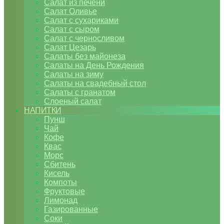
Салат из печени
Салат Оливье
Салат с сухариками
Салат с сыром
Салат с черносливом
Салат Цезарь
Салаты без майонеза
Салаты на День Рождения
Салаты на зиму
Салаты на свадебный стол
Салаты с гранатом
Слоеный салат
НАПИТКИ
Пунш
Чай
Кофе
Квас
Морс
Сбитень
Кисель
Компоты
Фруктовые
Лимонад
Газированные
Соки