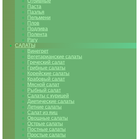
Отбивные
Паста
Паэлья
Пельмени
Плов
Подлива
Полента
Рагу
САЛАТЫ
Винегрет
Вегетарианские салаты
Греческий салат
Грибные салаты
Корейские салаты
Крабовый салат
Мясной салат
Рыбный салат
Салаты с курицей
Диетические салаты
Летние салаты
Салат из яиц
Овощные салаты
Острые салаты
Постные салаты
Простые салаты