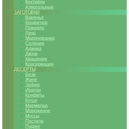
Коктейли
Алкогольные
ЗАГОТОВКИ
Варенье
Конфитюр
Повидло
Лечо
Маринование
Соление
Аджика
Джем
Квашение
Консервация
ДЕСЕРТЫ
Безе
Желе
Зефир
Ириски
Конфеты
Кутья
Мармелад
Мороженое
Муссы
Пастила
Пудинг