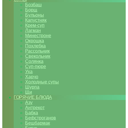
Бозбаш
Борщ
Бульоны
Капустняк
Крем-суп
Лагман
Минестроне
Окрошка
Похлебка
Рассольник
Свекольник
Солянка
Суп-пюре
Уха
Харчо
Холодные супы
Шурпа
Щи
ГОРЯЧИЕ БЛЮДА
Азу
Антрекот
Бабка
Бефстроганов
Бешбармак