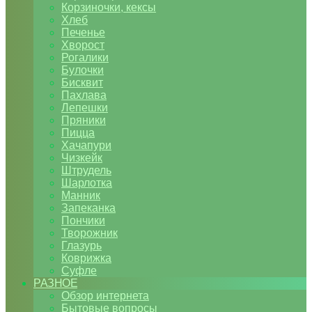
Корзиночки, кексы
Хлеб
Печенье
Хворост
Рогалики
Булочки
Бисквит
Пахлава
Лепешки
Пряники
Пицца
Хачапури
Чизкейк
Штрудель
Шарлотка
Манник
Запеканка
Пончики
Творожник
Глазурь
Коврижка
Суфле
РАЗНОЕ
Обзор интернета
Бытовые вопросы