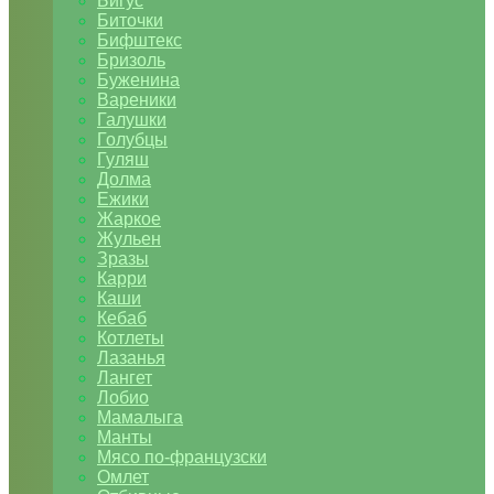
Бигус
Биточки
Бифштекс
Бризоль
Буженина
Вареники
Галушки
Голубцы
Гуляш
Долма
Ежики
Жаркое
Жульен
Зразы
Карри
Каши
Кебаб
Котлеты
Лазанья
Лангет
Лобио
Мамалыга
Манты
Мясо по-французски
Омлет