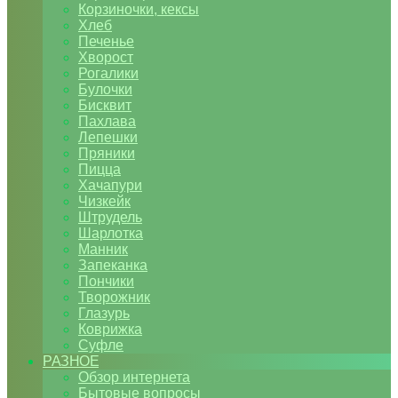
Корзиночки, кексы
Хлеб
Печенье
Хворост
Рогалики
Булочки
Бисквит
Пахлава
Лепешки
Пряники
Пицца
Хачапури
Чизкейк
Штрудель
Шарлотка
Манник
Запеканка
Пончики
Творожник
Глазурь
Коврижка
Суфле
РАЗНОЕ
Обзор интернета
Бытовые вопросы