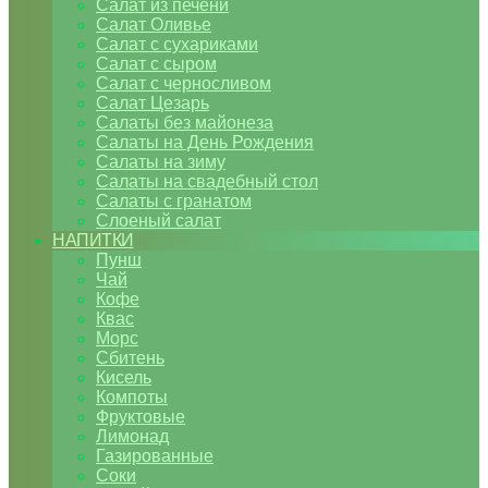
Салат из печени
Салат Оливье
Салат с сухариками
Салат с сыром
Салат с черносливом
Салат Цезарь
Салаты без майонеза
Салаты на День Рождения
Салаты на зиму
Салаты на свадебный стол
Салаты с гранатом
Слоеный салат
НАПИТКИ
Пунш
Чай
Кофе
Квас
Морс
Сбитень
Кисель
Компоты
Фруктовые
Лимонад
Газированные
Соки