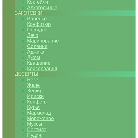
Коктейли
Алкогольные
ЗАГОТОВКИ
Варенье
Конфитюр
Повидло
Лечо
Маринование
Соление
Аджика
Джем
Квашение
Консервация
ДЕСЕРТЫ
Безе
Желе
Зефир
Ириски
Конфеты
Кутья
Мармелад
Мороженое
Муссы
Пастила
Пудинг