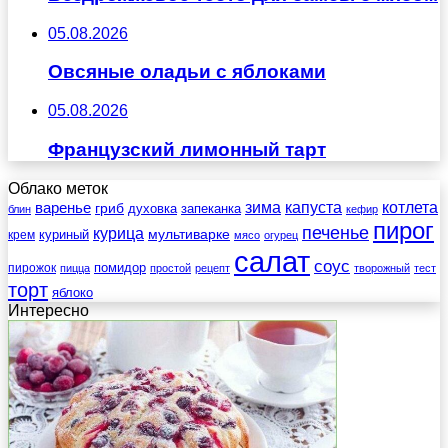
05.08.2026
Овсяные оладьи с яблоками
05.08.2026
Французский лимонный тарт
Облако меток
зима
котлета
варенье
капуста
гриб
духовка
запеканка
блин
кефир
пирог
печенье
курица
мультиварке
куриный
крем
мясо
огурец
салат
соус
помидор
пирожок
пицца
простой
рецепт
творожный
тест
торт
яблоко
Интересно