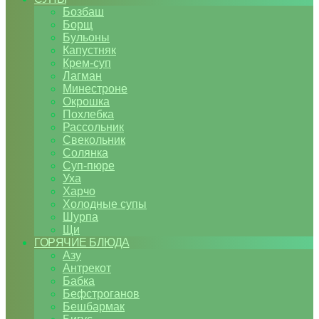
Бозбаш
Борщ
Бульоны
Капустняк
Крем-суп
Лагман
Минестроне
Окрошка
Похлебка
Рассольник
Свекольник
Солянка
Суп-пюре
Уха
Харчо
Холодные супы
Шурпа
Щи
ГОРЯЧИЕ БЛЮДА
Азу
Антрекот
Бабка
Бефстроганов
Бешбармак