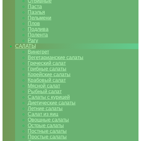
Отбивные
Паста
Паэлья
Пельмени
Плов
Подлива
Полента
Рагу
САЛАТЫ
Винегрет
Вегетарианские салаты
Греческий салат
Грибные салаты
Корейские салаты
Крабовый салат
Мясной салат
Рыбный салат
Салаты с курицей
Диетические салаты
Летние салаты
Салат из яиц
Овощные салаты
Острые салаты
Постные салаты
Простые салаты