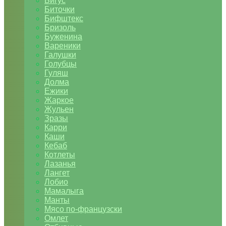
Бигус
Биточки
Бифштекс
Бризоль
Буженина
Вареники
Галушки
Голубцы
Гуляш
Долма
Ежики
Жаркое
Жульен
Зразы
Карри
Каши
Кебаб
Котлеты
Лазанья
Лангет
Лобио
Мамалыга
Манты
Мясо по-французски
Омлет