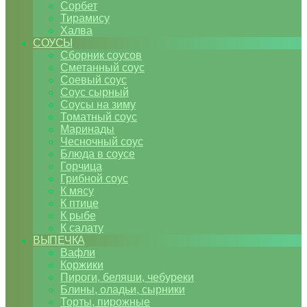
Сорбет
Тирамису
Халва
СОУСЫ
Сборник соусов
Сметанный соус
Соевый соус
Соус сырный
Соусы на зиму
Томатный соус
Маринады
Чесночный соус
Блюда в соусе
Горчица
Грибной соус
К мясу
К птице
К рыбе
К салату
ВЫПЕЧКА
Вафли
Коржики
Пироги, беляши, чебуреки
Блины, оладьи, сырники
Торты, пирожные