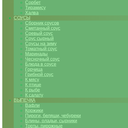
Сорбет
Тирамису
Халва
СОУСЫ
Сборник соусов
Сметанный соус
Соевый соус
Соус сырный
Соусы на зиму
Томатный соус
Маринады
Чесночный соус
Блюда в соусе
Горчица
Грибной соус
К мясу
К птице
К рыбе
К салату
ВЫПЕЧКА
Вафли
Коржики
Пироги, беляши, чебуреки
Блины, оладьи, сырники
Торты, пирожные