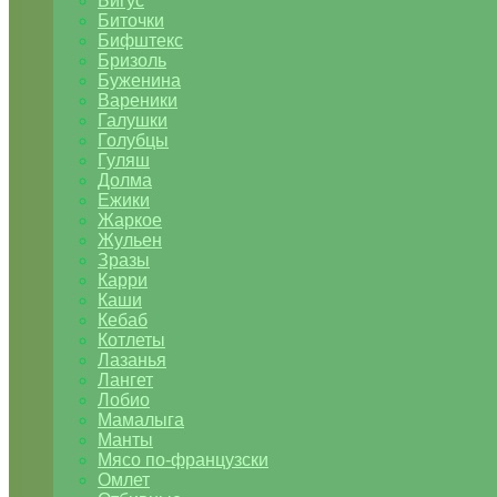
Бигус
Биточки
Бифштекс
Бризоль
Буженина
Вареники
Галушки
Голубцы
Гуляш
Долма
Ежики
Жаркое
Жульен
Зразы
Карри
Каши
Кебаб
Котлеты
Лазанья
Лангет
Лобио
Мамалыга
Манты
Мясо по-французски
Омлет