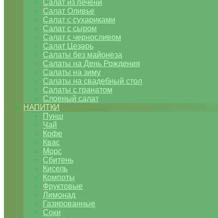
Салат из печени
Салат Оливье
Салат с сухариками
Салат с сыром
Салат с черносливом
Салат Цезарь
Салаты без майонеза
Салаты на День Рождения
Салаты на зиму
Салаты на свадебный стол
Салаты с гранатом
Слоеный салат
НАПИТКИ
Пунш
Чай
Кофе
Квас
Морс
Сбитень
Кисель
Компоты
Фруктовые
Лимонад
Газированные
Соки