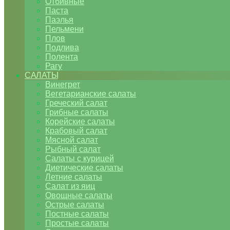
Отбивные
Паста
Паэлья
Пельмени
Плов
Подлива
Полента
Рагу
САЛАТЫ
Винегрет
Вегетарианские салаты
Греческий салат
Грибные салаты
Корейские салаты
Крабовый салат
Мясной салат
Рыбный салат
Салаты с курицей
Диетические салаты
Летние салаты
Салат из яиц
Овощные салаты
Острые салаты
Постные салаты
Простые салаты