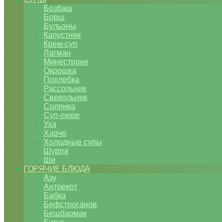
Бозбаш
Борщ
Бульоны
Капустняк
Крем-суп
Лагман
Минестроне
Окрошка
Похлебка
Рассольник
Свекольник
Солянка
Суп-пюре
Уха
Харчо
Холодные супы
Шурпа
Щи
ГОРЯЧИЕ БЛЮДА
Азу
Антрекот
Бабка
Бефстроганов
Бешбармак