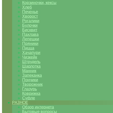
Корзиночки, кексы
Хлеб
Печенье
Хворост
Рогалики
Булочки
Бисквит
Пахлава
Лепешки
Пряники
Пицца
Хачапури
Чизкейк
Штрудель
Шарлотка
Манник
Запеканка
Пончики
Творожник
Глазурь
Коврижка
Суфле
РАЗНОЕ
Обзор интернета
Бытовые вопросы