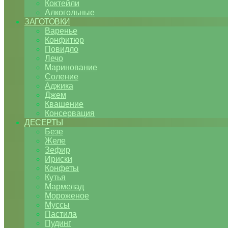
Коктейли
Алкогольные
ЗАГОТОВКИ
Варенье
Конфитюр
Повидло
Лечо
Маринование
Соление
Аджика
Джем
Квашение
Консервация
ДЕСЕРТЫ
Безе
Желе
Зефир
Ириски
Конфеты
Кутья
Мармелад
Мороженое
Муссы
Пастила
Пудинг