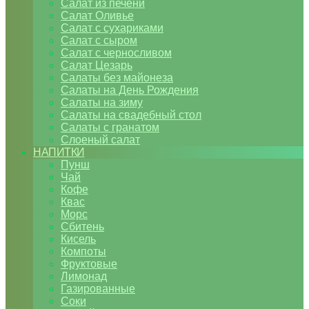
Салат из печени
Салат Оливье
Салат с сухариками
Салат с сыром
Салат с черносливом
Салат Цезарь
Салаты без майонеза
Салаты на День Рождения
Салаты на зиму
Салаты на свадебный стол
Салаты с гранатом
Слоеный салат
НАПИТКИ
Пунш
Чай
Кофе
Квас
Морс
Сбитень
Кисель
Компоты
Фруктовые
Лимонад
Газированные
Соки