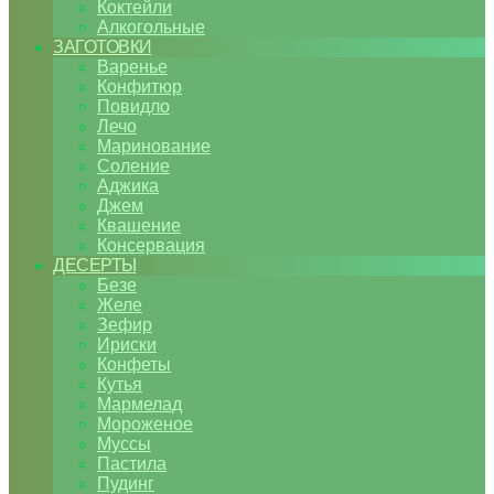
Коктейли
Алкогольные
ЗАГОТОВКИ
Варенье
Конфитюр
Повидло
Лечо
Маринование
Соление
Аджика
Джем
Квашение
Консервация
ДЕСЕРТЫ
Безе
Желе
Зефир
Ириски
Конфеты
Кутья
Мармелад
Мороженое
Муссы
Пастила
Пудинг