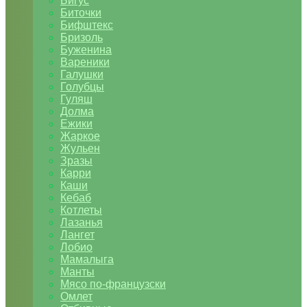
Бигус
Биточки
Бифштекс
Бризоль
Буженина
Вареники
Галушки
Голубцы
Гуляш
Долма
Ежики
Жаркое
Жульен
Зразы
Карри
Каши
Кебаб
Котлеты
Лазанья
Лангет
Лобио
Мамалыга
Манты
Мясо по-французски
Омлет