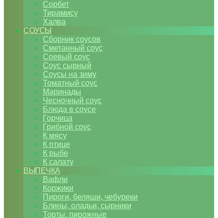
Сорбет
Тирамису
Халва
СОУСЫ
Сборник соусов
Сметанный соус
Соевый соус
Соус сырный
Соусы на зиму
Томатный соус
Маринады
Чесночный соус
Блюда в соусе
Горчица
Грибной соус
К мясу
К птице
К рыбе
К салату
ВЫПЕЧКА
Вафли
Коржики
Пироги, беляши, чебуреки
Блины, оладьи, сырники
Торты, пирожные