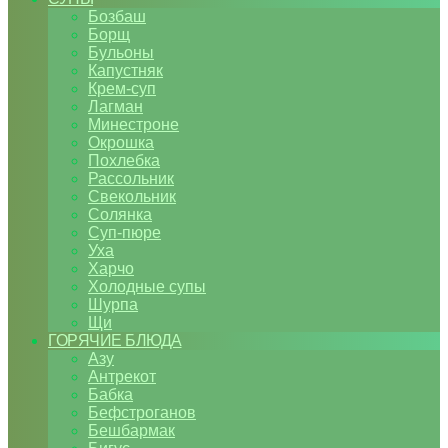
Бозбаш
Борщ
Бульоны
Капустняк
Крем-суп
Лагман
Минестроне
Окрошка
Похлебка
Рассольник
Свекольник
Солянка
Суп-пюре
Уха
Харчо
Холодные супы
Шурпа
Щи
ГОРЯЧИЕ БЛЮДА
Азу
Антрекот
Бабка
Бефстроганов
Бешбармак