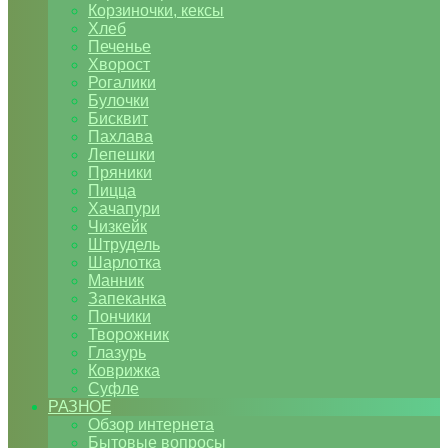
Корзиночки, кексы
Хлеб
Печенье
Хворост
Рогалики
Булочки
Бисквит
Пахлава
Лепешки
Пряники
Пицца
Хачапури
Чизкейк
Штрудель
Шарлотка
Манник
Запеканка
Пончики
Творожник
Глазурь
Коврижка
Суфле
РАЗНОЕ
Обзор интернета
Бытовые вопросы