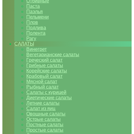
Отбивные
Паста
Паэлья
Пельмени
Плов
Подлива
Полента
Рагу
САЛАТЫ
Винегрет
Вегетарианские салаты
Греческий салат
Грибные салаты
Корейские салаты
Крабовый салат
Мясной салат
Рыбный салат
Салаты с курицей
Диетические салаты
Летние салаты
Салат из яиц
Овощные салаты
Острые салаты
Постные салаты
Простые салаты