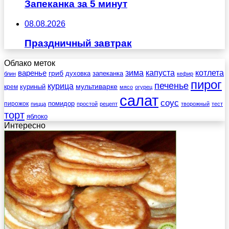
Запеканка за 5 минут
08.08.2026
Праздничный завтрак
Облако меток
зима
котлета
варенье
капуста
гриб
духовка
запеканка
блин
кефир
пирог
печенье
курица
мультиварке
куриный
крем
мясо
огурец
салат
соус
помидор
пирожок
пицца
простой
рецепт
творожный
тест
торт
яблоко
Интересно