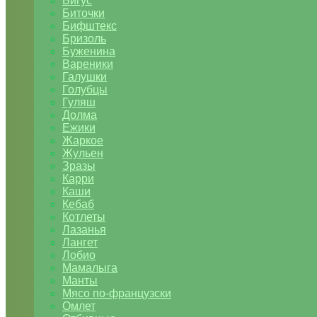
Бигус
Биточки
Бифштекс
Бризоль
Буженина
Вареники
Галушки
Голубцы
Гуляш
Долма
Ежики
Жаркое
Жульен
Зразы
Карри
Каши
Кебаб
Котлеты
Лазанья
Лангет
Лобио
Мамалыга
Манты
Мясо по-французски
Омлет