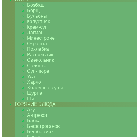
Бозбаш
Борщ
Бульоны
Капустняк
Крем-суп
Лагман
Минестроне
Окрошка
Похлебка
Рассольник
Свекольник
Солянка
Суп-пюре
Уха
Харчо
Холодные супы
Шурпа
Щи
ГОРЯЧИЕ БЛЮДА
Азу
Антрекот
Бабка
Бефстроганов
Бешбармак