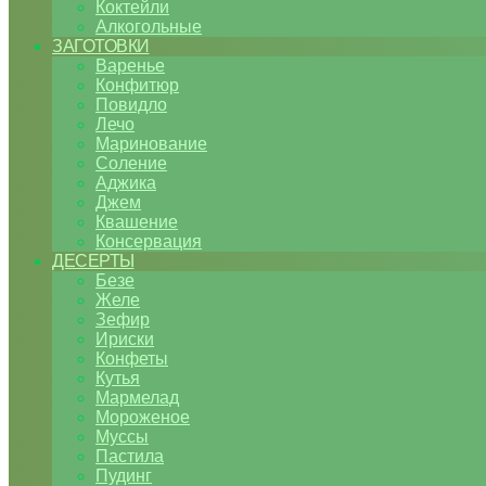
Коктейли
Алкогольные
ЗАГОТОВКИ
Варенье
Конфитюр
Повидло
Лечо
Маринование
Соление
Аджика
Джем
Квашение
Консервация
ДЕСЕРТЫ
Безе
Желе
Зефир
Ириски
Конфеты
Кутья
Мармелад
Мороженое
Муссы
Пастила
Пудинг