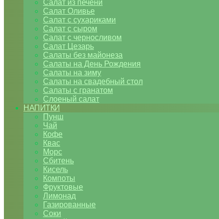
Салат из печени
Салат Оливье
Салат с сухариками
Салат с сыром
Салат с черносливом
Салат Цезарь
Салаты без майонеза
Салаты на День Рождения
Салаты на зиму
Салаты на свадебный стол
Салаты с гранатом
Слоеный салат
НАПИТКИ
Пунш
Чай
Кофе
Квас
Морс
Сбитень
Кисель
Компоты
Фруктовые
Лимонад
Газированные
Соки