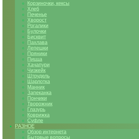
Корзиночки, кексы
Хлеб
Печенье
Хворост
Рогалики
Булочки
Бисквит
Пахлава
Лепешки
Пряники
Пицца
Хачапури
Чизкейк
Штрудель
Шарлотка
Манник
Запеканка
Пончики
Творожник
Глазурь
Коврижка
Суфле
РАЗНОЕ
Обзор интернета
Бытовые вопросы