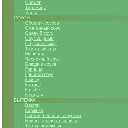
Сорбет
Тирамису
Халва
СОУСЫ
Сборник соусов
Сметанный соус
Соевый соус
Соус сырный
Соусы на зиму
Томатный соус
Маринады
Чесночный соус
Блюда в соусе
Горчица
Грибной соус
К мясу
К птице
К рыбе
К салату
ВЫПЕЧКА
Вафли
Коржики
Пироги, беляши, чебуреки
Блины, оладьи, сырники
Торты, пирожные