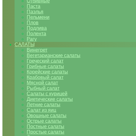
Отбивные
Паста
Паэлья
Пельмени
Плов
Подлива
Полента
Рагу
САЛАТЫ
Винегрет
Вегетарианские салаты
Греческий салат
Грибные салаты
Корейские салаты
Крабовый салат
Мясной салат
Рыбный салат
Салаты с курицей
Диетические салаты
Летние салаты
Салат из яиц
Овощные салаты
Острые салаты
Постные салаты
Простые салаты