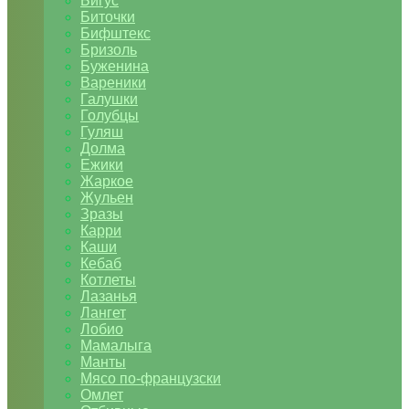
Бигус
Биточки
Бифштекс
Бризоль
Буженина
Вареники
Галушки
Голубцы
Гуляш
Долма
Ежики
Жаркое
Жульен
Зразы
Карри
Каши
Кебаб
Котлеты
Лазанья
Лангет
Лобио
Мамалыга
Манты
Мясо по-французски
Омлет