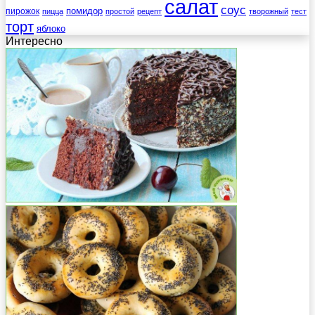
салат
соус
помидор
пирожок
пицца
простой
рецепт
творожный
тест
торт
яблоко
Интересно