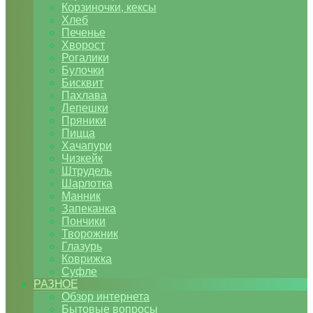
Корзиночки, кексы
Хлеб
Печенье
Хворост
Рогалики
Булочки
Бисквит
Пахлава
Лепешки
Пряники
Пицца
Хачапури
Чизкейк
Штрудель
Шарлотка
Манник
Запеканка
Пончики
Творожник
Глазурь
Коврижка
Суфле
РАЗНОЕ
Обзор интернета
Бытовые вопросы