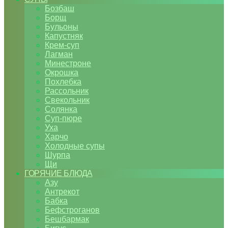
Бозбаш
Борщ
Бульоны
Капустняк
Крем-суп
Лагман
Минестроне
Окрошка
Похлебка
Рассольник
Свекольник
Солянка
Суп-пюре
Уха
Харчо
Холодные супы
Шурпа
Щи
ГОРЯЧИЕ БЛЮДА
Азу
Антрекот
Бабка
Бефстроганов
Бешбармак