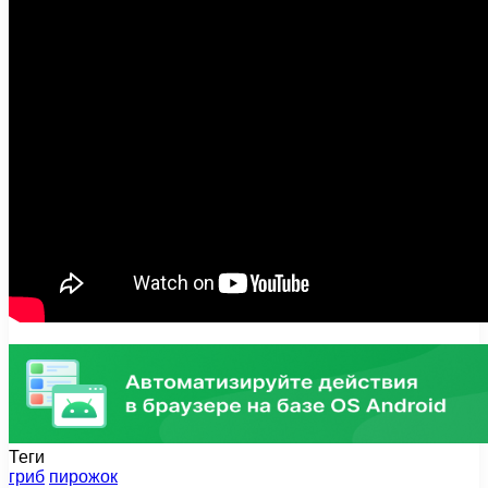
Теги
гриб
пирожок