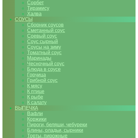
Сорбет
Тирамису
Халва
СОУСЫ
Сборник соусов
Сметанный соус
Соевый соус
Соус сырный
Соусы на зиму
Томатный соус
Маринады
Чесночный соус
Блюда в соусе
Горчица
Грибной соус
К мясу
К птице
К рыбе
К салату
ВЫПЕЧКА
Вафли
Коржики
Пироги, беляши, чебуреки
Блины, оладьи, сырники
Торты, пирожные