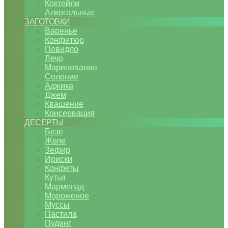
Коктейли
Алкогольные
ЗАГОТОВКИ
Варенье
Конфитюр
Повидло
Лечо
Маринование
Соление
Аджика
Джем
Квашение
Консервация
ДЕСЕРТЫ
Безе
Желе
Зефир
Ириски
Конфеты
Кутья
Мармелад
Мороженое
Муссы
Пастила
Пудинг