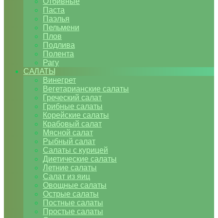
Отбивные
Паста
Паэлья
Пельмени
Плов
Подлива
Полента
Рагу
САЛАТЫ
Винегрет
Вегетарианские салаты
Греческий салат
Грибные салаты
Корейские салаты
Крабовый салат
Мясной салат
Рыбный салат
Салаты с курицей
Диетические салаты
Летние салаты
Салат из яиц
Овощные салаты
Острые салаты
Постные салаты
Простые салаты