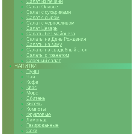
Салат из печени
Салат Оливье
Салат с сухариками
Салат с сыром
Салат с черносливом
Салат Цезарь
Салаты без майонеза
Салаты на День Рождения
Салаты на зиму
Салаты на свадебный стол
Салаты с гранатом
Слоеный салат
НАПИТКИ
Пунш
Чай
Кофе
Квас
Морс
Сбитень
Кисель
Компоты
Фруктовые
Лимонад
Газированные
Соки