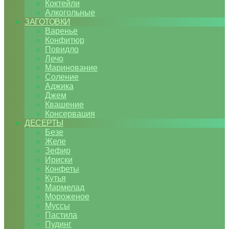
Коктейли
Алкогольные
ЗАГОТОВКИ
Варенье
Конфитюр
Повидло
Лечо
Маринование
Соление
Аджика
Джем
Квашение
Консервация
ДЕСЕРТЫ
Безе
Желе
Зефир
Ириски
Конфеты
Кутья
Мармелад
Мороженое
Муссы
Пастила
Пудинг