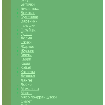
Бигус
Биточки
Бифштекс
Бризоль
Буженина
Вареники
Галушки
Голубцы
Гуляш
Долма
Ежики
Жаркое
Жульен
Зразы
Карри
Каши
Кебаб
Котлеты
Лазанья
Лангет
Лобио
Мамалыга
Манты
Мясо по-французски
Омлет