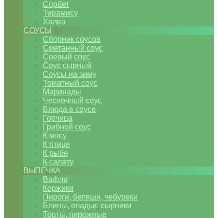
Сорбет
Тирамису
Халва
СОУСЫ
Сборник соусов
Сметанный соус
Соевый соус
Соус сырный
Соусы на зиму
Томатный соус
Маринады
Чесночный соус
Блюда в соусе
Горчица
Грибной соус
К мясу
К птице
К рыбе
К салату
ВЫПЕЧКА
Вафли
Коржики
Пироги, беляши, чебуреки
Блины, оладьи, сырники
Торты, пирожные