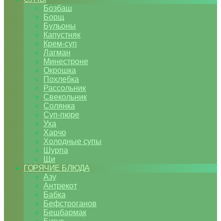
Бозбаш
Борщ
Бульоны
Капустняк
Крем-суп
Лагман
Минестроне
Окрошка
Похлебка
Рассольник
Свекольник
Солянка
Суп-пюре
Уха
Харчо
Холодные супы
Шурпа
Щи
ГОРЯЧИЕ БЛЮДА
Азу
Антрекот
Бабка
Бефстроганов
Бешбармак