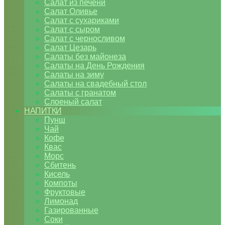
Салат из печени
Салат Оливье
Салат с сухариками
Салат с сыром
Салат с черносливом
Салат Цезарь
Салаты без майонеза
Салаты на День Рождения
Салаты на зиму
Салаты на свадебный стол
Салаты с гранатом
Слоеный салат
НАПИТКИ
Пунш
Чай
Кофе
Квас
Морс
Сбитень
Кисель
Компоты
Фруктовые
Лимонад
Газированные
Соки