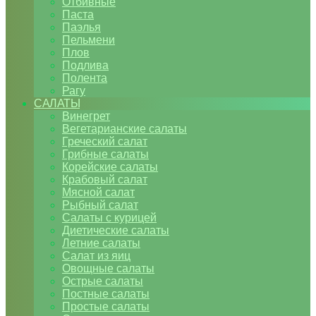
Отбивные
Паста
Паэлья
Пельмени
Плов
Подлива
Полента
Рагу
САЛАТЫ
Винегрет
Вегетарианские салаты
Греческий салат
Грибные салаты
Корейские салаты
Крабовый салат
Мясной салат
Рыбный салат
Салаты с курицей
Диетические салаты
Летние салаты
Салат из яиц
Овощные салаты
Острые салаты
Постные салаты
Простые салаты