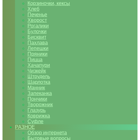
Корзиночки, кексы
Хлеб
Печенье
Хворост
Рогалики
Булочки
Бисквит
Пахлава
Лепешки
Пряники
Пицца
Хачапури
Чизкейк
Штрудель
Шарлотка
Манник
Запеканка
Пончики
Творожник
Глазурь
Коврижка
Суфле
РАЗНОЕ
Обзор интернета
Бытовые вопросы