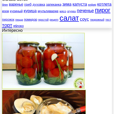
зима
котлета
варенье
капуста
гриб
духовка
запеканка
блин
кефир
пирог
печенье
курица
мультиварке
куриный
крем
мясо
огурец
салат
соус
помидор
пирожок
пицца
простой
рецепт
творожный
тест
торт
яблоко
Интересно