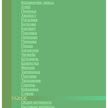
Корзиночки, кексы
Хлеб
Печенье
Хворост
Рогалики
Булочки
Бисквит
Пахлава
Лепешки
Пряники
Пицца
Хачапури
Чизкейк
Штрудель
Шарлотка
Манник
Запеканка
Пончики
Творожник
Глазурь
Коврижка
Суфле
РАЗНОЕ
Обзор интернета
Бытовые вопросы