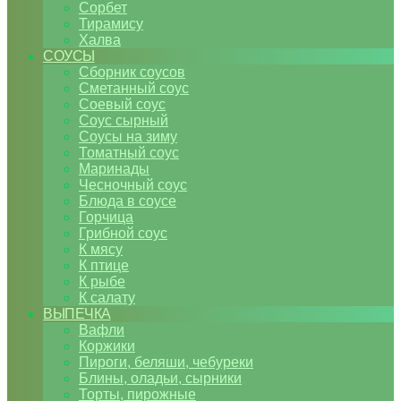
Сорбет
Тирамису
Халва
СОУСЫ
Сборник соусов
Сметанный соус
Соевый соус
Соус сырный
Соусы на зиму
Томатный соус
Маринады
Чесночный соус
Блюда в соусе
Горчица
Грибной соус
К мясу
К птице
К рыбе
К салату
ВЫПЕЧКА
Вафли
Коржики
Пироги, беляши, чебуреки
Блины, оладьи, сырники
Торты, пирожные