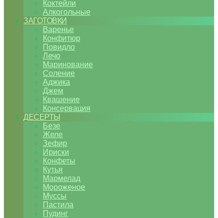
Коктейли
Алкогольные
ЗАГОТОВКИ
Варенье
Конфитюр
Повидло
Лечо
Маринование
Соление
Аджика
Джем
Квашение
Консервация
ДЕСЕРТЫ
Безе
Желе
Зефир
Ириски
Конфеты
Кутья
Мармелад
Мороженое
Муссы
Пастила
Пудинг