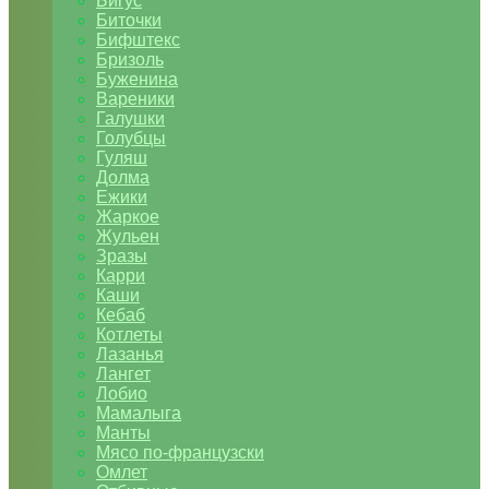
Бигус
Биточки
Бифштекс
Бризоль
Буженина
Вареники
Галушки
Голубцы
Гуляш
Долма
Ежики
Жаркое
Жульен
Зразы
Карри
Каши
Кебаб
Котлеты
Лазанья
Лангет
Лобио
Мамалыга
Манты
Мясо по-французски
Омлет