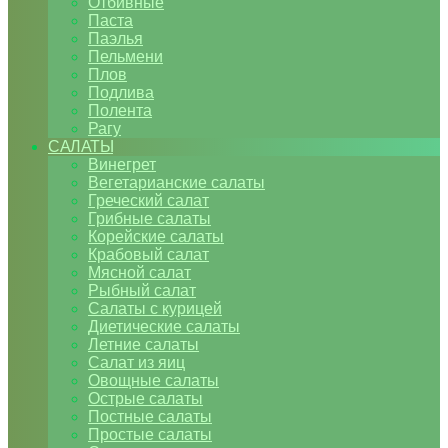
Отбивные
Паста
Паэлья
Пельмени
Плов
Подлива
Полента
Рагу
САЛАТЫ
Винегрет
Вегетарианские салаты
Греческий салат
Грибные салаты
Корейские салаты
Крабовый салат
Мясной салат
Рыбный салат
Салаты с курицей
Диетические салаты
Летние салаты
Салат из яиц
Овощные салаты
Острые салаты
Постные салаты
Простые салаты