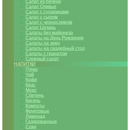
Салат из печени
Салат Оливье
Салат с сухариками
Салат с сыром
Салат с черносливом
Салат Цезарь
Салаты без майонеза
Салаты на День Рождения
Салаты на зиму
Салаты на свадебный стол
Салаты с гранатом
Слоеный салат
НАПИТКИ
Пунш
Чай
Кофе
Квас
Морс
Сбитень
Кисель
Компоты
Фруктовые
Лимонад
Газированные
Соки