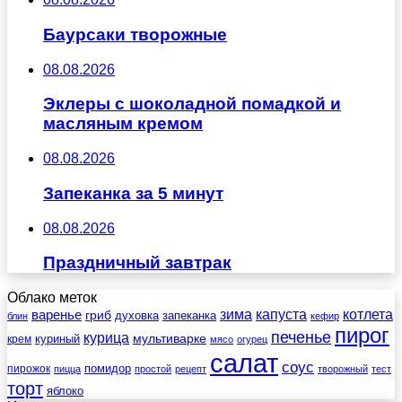
Баурсаки творожные
08.08.2026
Эклеры с шоколадной помадкой и
масляным кремом
08.08.2026
Запеканка за 5 минут
08.08.2026
Праздничный завтрак
Облако меток
зима
котлета
варенье
капуста
гриб
духовка
запеканка
блин
кефир
пирог
печенье
курица
мультиварке
куриный
крем
мясо
огурец
салат
соус
помидор
пирожок
пицца
простой
рецепт
творожный
тест
торт
яблоко