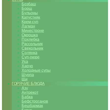
Бозбаш
Борщ
Бульоны
Капустняк
Крем-суп
Лагман
Минестроне
Окрошка
Похлебка
Рассольник
Свекольник
Солянка
Суп-пюре
Уха
Харчо
Холодные супы
Шурпа
Щи
ГОРЯЧИЕ БЛЮДА
Азу
Антрекот
Бабка
Бефстроганов
Бешбармак