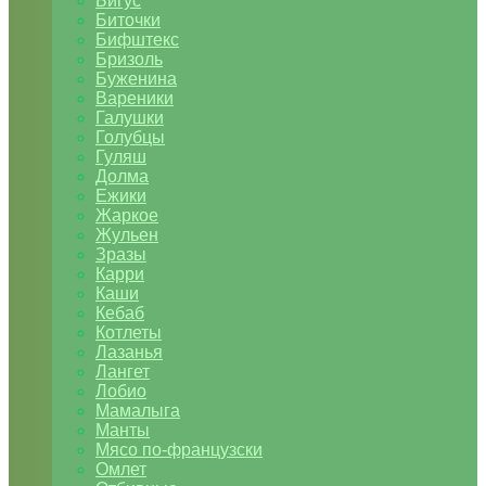
Бигус
Биточки
Бифштекс
Бризоль
Буженина
Вареники
Галушки
Голубцы
Гуляш
Долма
Ежики
Жаркое
Жульен
Зразы
Карри
Каши
Кебаб
Котлеты
Лазанья
Лангет
Лобио
Мамалыга
Манты
Мясо по-французски
Омлет