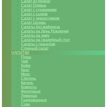
Салат из печени
Салат Оливье
Салат с сухариками
Салат с сыром
Салат с черносливом
Салат Цезарь
Салаты без майонеза
Салаты на День Рождения
Салаты на зиму
Салаты на свадебный стол
Салаты с гранатом
Слоеный салат
НАПИТКИ
Пунш
Чай
Кофе
Квас
Морс
Сбитень
Кисель
Компоты
Фруктовые
Лимонад
Газированные
Соки