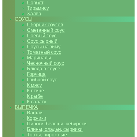
Сорбет
Тирамису
Халва
СОУСЫ
Сборник соусов
Сметанный соус
Соевый соус
Соус сырный
Соусы на зиму
Томатный соус
Маринады
Чесночный соус
Блюда в соусе
Горчица
Грибной соус
К мясу
К птице
К рыбе
К салату
ВЫПЕЧКА
Вафли
Коржики
Пироги, беляши, чебуреки
Блины, оладьи, сырники
Торты, пирожные