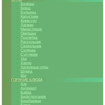
Бозбаш
Борщ
Бульоны
Капустняк
Крем-суп
Лагман
Минестроне
Окрошка
Похлебка
Рассольник
Свекольник
Солянка
Суп-пюре
Уха
Харчо
Холодные супы
Шурпа
Щи
ГОРЯЧИЕ БЛЮДА
Азу
Антрекот
Бабка
Бефстроганов
Бешбармак