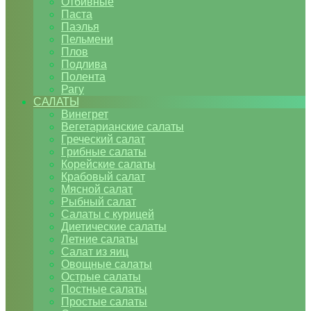
Отбивные
Паста
Паэлья
Пельмени
Плов
Подлива
Полента
Рагу
САЛАТЫ
Винегрет
Вегетарианские салаты
Греческий салат
Грибные салаты
Корейские салаты
Крабовый салат
Мясной салат
Рыбный салат
Салаты с курицей
Диетические салаты
Летние салаты
Салат из яиц
Овощные салаты
Острые салаты
Постные салаты
Простые салаты