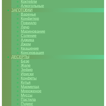
Коктейли
Алкогольные
ЗАГОТОВКИ
Варенье
Конфитюр
Повидло
Лечо
Маринование
Соление
Аджика
Джем
Квашение
Консервация
ДЕСЕРТЫ
Безе
Желе
Зефир
Ириски
Конфеты
Кутья
Мармелад
Мороженое
Муссы
Пастила
Пудинг