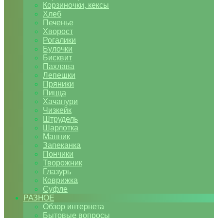
Корзиночки, кексы
Хлеб
Печенье
Хворост
Рогалики
Булочки
Бисквит
Пахлава
Лепешки
Пряники
Пицца
Хачапури
Чизкейк
Штрудель
Шарлотка
Манник
Запеканка
Пончики
Творожник
Глазурь
Коврижка
Суфле
РАЗНОЕ
Обзор интернета
Бытовые вопросы