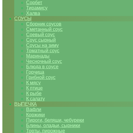
Сорбет
Тирамису
Халва
СОУСЫ
Сборник соусов
Сметанный соус
Соевый соус
Соус сырный
Соусы на зиму
Томатный соус
Маринады
Чесночный соус
Блюда в соусе
Горчица
Грибной соус
К мясу
К птице
К рыбе
К салату
ВЫПЕЧКА
Вафли
Коржики
Пироги, беляши, чебуреки
Блины, оладьи, сырники
Торты, пирожные