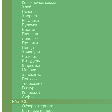
Корзиночки, кексы
Хлеб
Печенье
Хворост
Рогалики
Булочки
Бисквит
Пахлава
Лепешки
Пряники
Пицца
Хачапури
Чизкейк
Штрудель
Шарлотка
Манник
Запеканка
Пончики
Творожник
Глазурь
Коврижка
Суфле
РАЗНОЕ
Обзор интернета
Бытовые вопросы