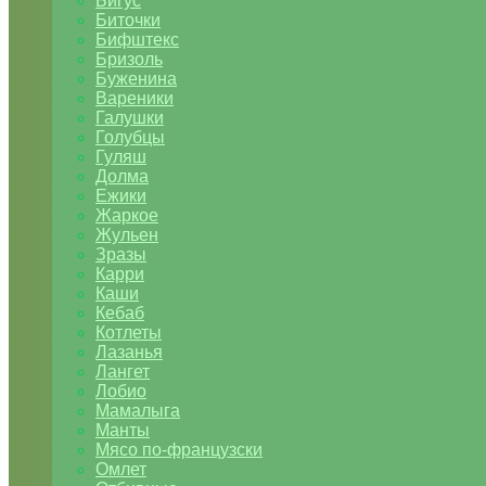
Бигус
Биточки
Бифштекс
Бризоль
Буженина
Вареники
Галушки
Голубцы
Гуляш
Долма
Ежики
Жаркое
Жульен
Зразы
Карри
Каши
Кебаб
Котлеты
Лазанья
Лангет
Лобио
Мамалыга
Манты
Мясо по-французски
Омлет