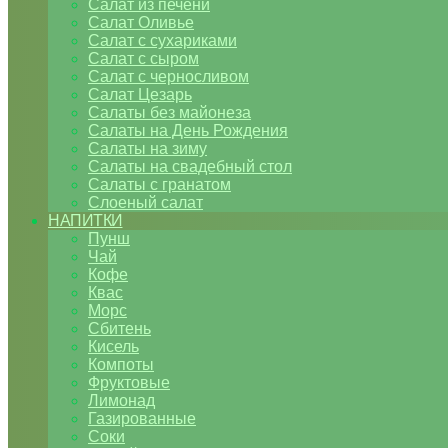
Салат из печени
Салат Оливье
Салат с сухариками
Салат с сыром
Салат с черносливом
Салат Цезарь
Салаты без майонеза
Салаты на День Рождения
Салаты на зиму
Салаты на свадебный стол
Салаты с гранатом
Слоеный салат
НАПИТКИ
Пунш
Чай
Кофе
Квас
Морс
Сбитень
Кисель
Компоты
Фруктовые
Лимонад
Газированные
Соки