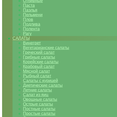
Отбивные
Паста
Паэлья
Пельмени
Плов
Подлива
Полента
Рагу
САЛАТЫ
Винегрет
Вегетарианские салаты
Греческий салат
Грибные салаты
Корейские салаты
Крабовый салат
Мясной салат
Рыбный салат
Салаты с курицей
Диетические салаты
Летние салаты
Салат из яиц
Овощные салаты
Острые салаты
Постные салаты
Простые салаты