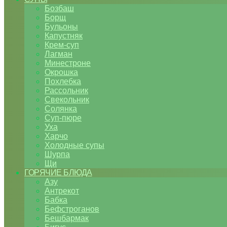
Бозбаш
Борщ
Бульоны
Капустняк
Крем-суп
Лагман
Минестроне
Окрошка
Похлебка
Рассольник
Свекольник
Солянка
Суп-пюре
Уха
Харчо
Холодные супы
Шурпа
Щи
ГОРЯЧИЕ БЛЮДА
Азу
Антрекот
Бабка
Бефстроганов
Бешбармак