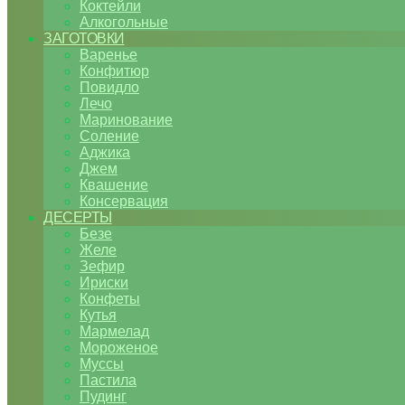
Коктейли
Алкогольные
ЗАГОТОВКИ
Варенье
Конфитюр
Повидло
Лечо
Маринование
Соление
Аджика
Джем
Квашение
Консервация
ДЕСЕРТЫ
Безе
Желе
Зефир
Ириски
Конфеты
Кутья
Мармелад
Мороженое
Муссы
Пастила
Пудинг