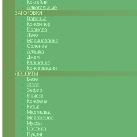
Коктейли
Алкогольные
ЗАГОТОВКИ
Варенье
Конфитюр
Повидло
Лечо
Маринование
Соление
Аджика
Джем
Квашение
Консервация
ДЕСЕРТЫ
Безе
Желе
Зефир
Ириски
Конфеты
Кутья
Мармелад
Мороженое
Муссы
Пастила
Пудинг