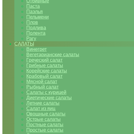
Отбивные
Паста
Паэлья
Пельмени
Плов
Подлива
Полента
Рагу
САЛАТЫ
Винегрет
Вегетарианские салаты
Греческий салат
Грибные салаты
Корейские салаты
Крабовый салат
Мясной салат
Рыбный салат
Салаты с курицей
Диетические салаты
Летние салаты
Салат из яиц
Овощные салаты
Острые салаты
Постные салаты
Простые салаты