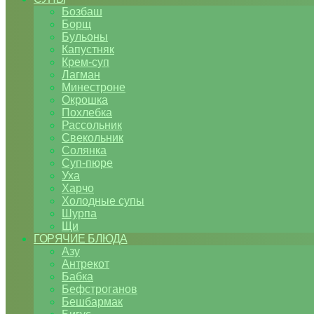
Бозбаш
Борщ
Бульоны
Капустняк
Крем-суп
Лагман
Минестроне
Окрошка
Похлебка
Рассольник
Свекольник
Солянка
Суп-пюре
Уха
Харчо
Холодные супы
Шурпа
Щи
ГОРЯЧИЕ БЛЮДА
Азу
Антрекот
Бабка
Бефстроганов
Бешбармак