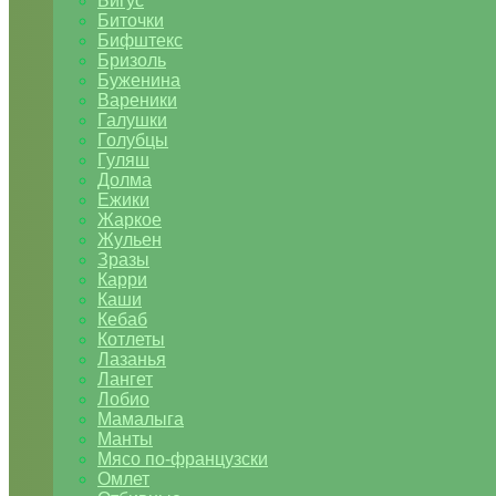
Бигус
Биточки
Бифштекс
Бризоль
Буженина
Вареники
Галушки
Голубцы
Гуляш
Долма
Ежики
Жаркое
Жульен
Зразы
Карри
Каши
Кебаб
Котлеты
Лазанья
Лангет
Лобио
Мамалыга
Манты
Мясо по-французски
Омлет