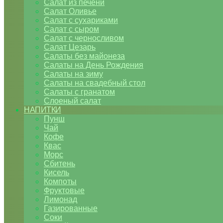
Салат из печени
Салат Оливье
Салат с сухариками
Салат с сыром
Салат с черносливом
Салат Цезарь
Салаты без майонеза
Салаты на День Рождения
Салаты на зиму
Салаты на свадебный стол
Салаты с гранатом
Слоеный салат
НАПИТКИ
Пунш
Чай
Кофе
Квас
Морс
Сбитень
Кисель
Компоты
Фруктовые
Лимонад
Газированные
Соки