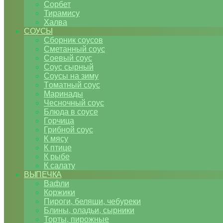
Сорбет
Тирамису
Халва
СОУСЫ
Сборник соусов
Сметанный соус
Соевый соус
Соус сырный
Соусы на зиму
Томатный соус
Маринады
Чесночный соус
Блюда в соусе
Горчица
Грибной соус
К мясу
К птице
К рыбе
К салату
ВЫПЕЧКА
Вафли
Коржики
Пироги, беляши, чебуреки
Блины, оладьи, сырники
Торты, пирожные