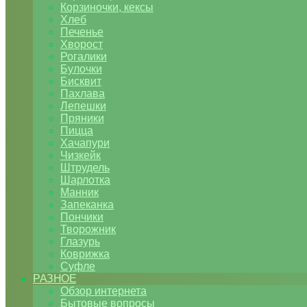
Корзиночки, кексы
Хлеб
Печенье
Хворост
Рогалики
Булочки
Бисквит
Пахлава
Лепешки
Пряники
Пицца
Хачапури
Чизкейк
Штрудель
Шарлотка
Манник
Запеканка
Пончики
Творожник
Глазурь
Коврижка
Суфле
РАЗНОЕ
Обзор интернета
Бытовые вопросы