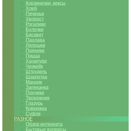
Корзиночки, кексы
Хлеб
Печенье
Хворост
Рогалики
Булочки
Бисквит
Пахлава
Лепешки
Пряники
Пицца
Хачапури
Чизкейк
Штрудель
Шарлотка
Манник
Запеканка
Пончики
Творожник
Глазурь
Коврижка
Суфле
РАЗНОЕ
Обзор интернета
Бытовые вопросы