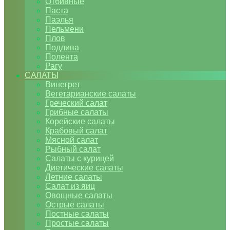
Отбивные
Паста
Паэлья
Пельмени
Плов
Подлива
Полента
Рагу
САЛАТЫ
Винегрет
Вегетарианские салаты
Греческий салат
Грибные салаты
Корейские салаты
Крабовый салат
Мясной салат
Рыбный салат
Салаты с курицей
Диетические салаты
Летние салаты
Салат из яиц
Овощные салаты
Острые салаты
Постные салаты
Простые салаты