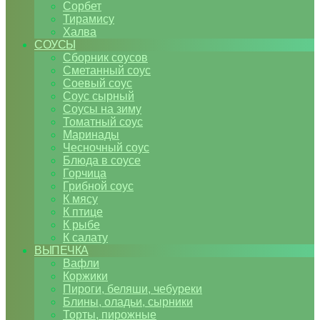
Сорбет
Тирамису
Халва
СОУСЫ
Сборник соусов
Сметанный соус
Соевый соус
Соус сырный
Соусы на зиму
Томатный соус
Маринады
Чесночный соус
Блюда в соусе
Горчица
Грибной соус
К мясу
К птице
К рыбе
К салату
ВЫПЕЧКА
Вафли
Коржики
Пироги, беляши, чебуреки
Блины, оладьи, сырники
Торты, пирожные