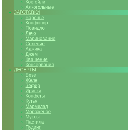
Коктейли
Алкогольные
ЗАГОТОВКИ
Варенье
Конфитюр
Повидло
Лечо
Маринование
Соление
Аджика
Джем
Квашение
Консервация
ДЕСЕРТЫ
Безе
Желе
Зефир
Ириски
Конфеты
Кутья
Мармелад
Мороженое
Муссы
Пастила
Пудинг