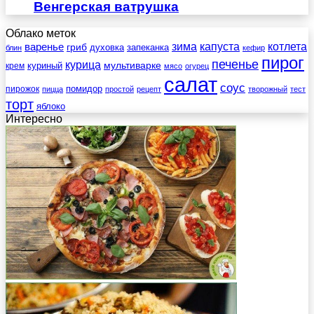
Венгерская ватрушка
Облако меток
зима
котлета
варенье
капуста
гриб
духовка
запеканка
блин
кефир
пирог
печенье
курица
мультиварке
куриный
крем
мясо
огурец
салат
соус
помидор
пирожок
пицца
простой
рецепт
творожный
тест
торт
яблоко
Интересно