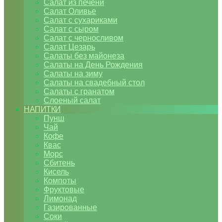
Салат из печени
Салат Оливье
Салат с сухариками
Салат с сыром
Салат с черносливом
Салат Цезарь
Салаты без майонеза
Салаты на День Рождения
Салаты на зиму
Салаты на свадебный стол
Салаты с гранатом
Слоеный салат
НАПИТКИ
Пунш
Чай
Кофе
Квас
Морс
Сбитень
Кисель
Компоты
Фруктовые
Лимонад
Газированные
Соки