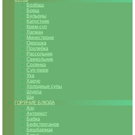
Бозбаш
Борщ
Бульоны
Капустняк
Крем-суп
Лагман
Минестроне
Окрошка
Похлебка
Рассольник
Свекольник
Солянка
Суп-пюре
Уха
Харчо
Холодные супы
Шурпа
Щи
ГОРЯЧИЕ БЛЮДА
Азу
Антрекот
Бабка
Бефстроганов
Бешбармак