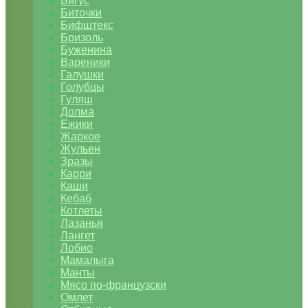
Бигус
Биточки
Бифштекс
Бризоль
Буженина
Вареники
Галушки
Голубцы
Гуляш
Долма
Ежики
Жаркое
Жульен
Зразы
Карри
Каши
Кебаб
Котлеты
Лазанья
Лангет
Лобио
Мамалыга
Манты
Мясо по-французски
Омлет