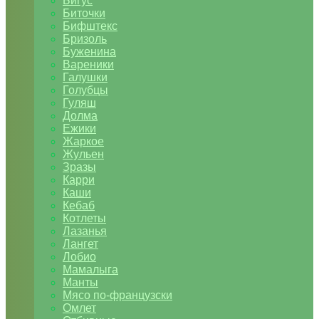
Бигус
Биточки
Бифштекс
Бризоль
Буженина
Вареники
Галушки
Голубцы
Гуляш
Долма
Ежики
Жаркое
Жульен
Зразы
Карри
Каши
Кебаб
Котлеты
Лазанья
Лангет
Лобио
Мамалыга
Манты
Мясо по-французски
Омлет