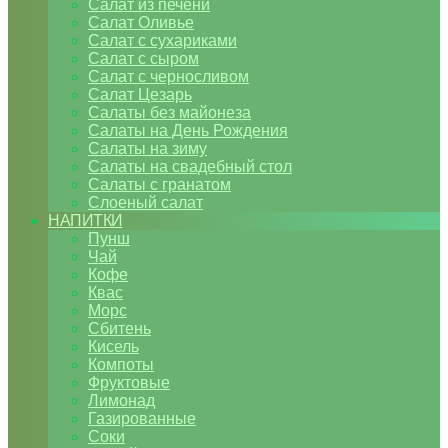
Салат из печени
Салат Оливье
Салат с сухариками
Салат с сыром
Салат с черносливом
Салат Цезарь
Салаты без майонеза
Салаты на День Рождения
Салаты на зиму
Салаты на свадебный стол
Салаты с гранатом
Слоеный салат
НАПИТКИ
Пунш
Чай
Кофе
Квас
Морс
Сбитень
Кисель
Компоты
Фруктовые
Лимонад
Газированные
Соки