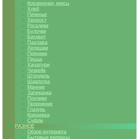
Корзиночки, кексы
Хлеб
Печенье
Хворост
Рогалики
Булочки
Бисквит
Пахлава
Лепешки
Пряники
Пицца
Хачапури
Чизкейк
Штрудель
Шарлотка
Манник
Запеканка
Пончики
Творожник
Глазурь
Коврижка
Суфле
РАЗНОЕ
Обзор интернета
Бытовые вопросы