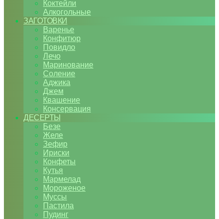
Коктейли
Алкогольные
ЗАГОТОВКИ
Варенье
Конфитюр
Повидло
Лечо
Маринование
Соление
Аджика
Джем
Квашение
Консервация
ДЕСЕРТЫ
Безе
Желе
Зефир
Ириски
Конфеты
Кутья
Мармелад
Мороженое
Муссы
Пастила
Пудинг