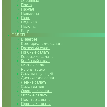
Отбивные
Паста
Паэлья
Пельмени
Плов
Подлива
Полента
Рагу
САЛАТЫ
Винегрет
Вегетарианские салаты
Греческий салат
Грибные салаты
Корейские салаты
Крабовый салат
Мясной салат
Рыбный салат
Салаты с курицей
Диетические салаты
Летние салаты
Салат из яиц
Овощные салаты
Острые салаты
Постные салаты
Простые салаты