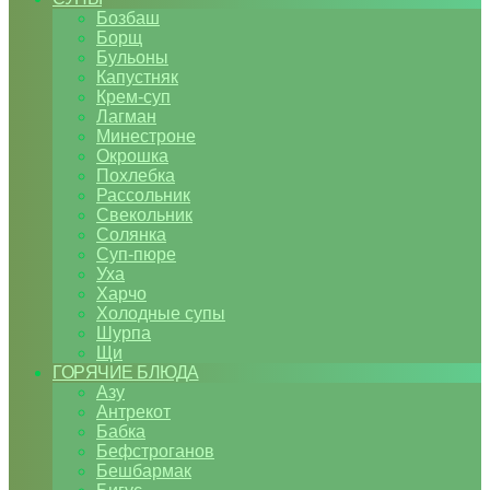
Бозбаш
Борщ
Бульоны
Капустняк
Крем-суп
Лагман
Минестроне
Окрошка
Похлебка
Рассольник
Свекольник
Солянка
Суп-пюре
Уха
Харчо
Холодные супы
Шурпа
Щи
ГОРЯЧИЕ БЛЮДА
Азу
Антрекот
Бабка
Бефстроганов
Бешбармак