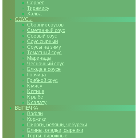
Сорбет
Тирамису
Халва
СОУСЫ
Сборник соусов
Сметанный соус
Соевый соус
Соус сырный
Соусы на зиму
Томатный соус
Маринады
Чесночный соус
Блюда в соусе
Горчица
Грибной соус
К мясу
К птице
К рыбе
К салату
ВЫПЕЧКА
Вафли
Коржики
Пироги, беляши, чебуреки
Блины, оладьи, сырники
Торты, пирожные