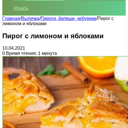
Искать
Главная
/
Выпечка
/
Пироги, беляши, чебуреки
/
Пирог с
лимоном и яблоками
Пирог с лимоном и яблоками
10.04.2021
0
Время чтения: 1 минута