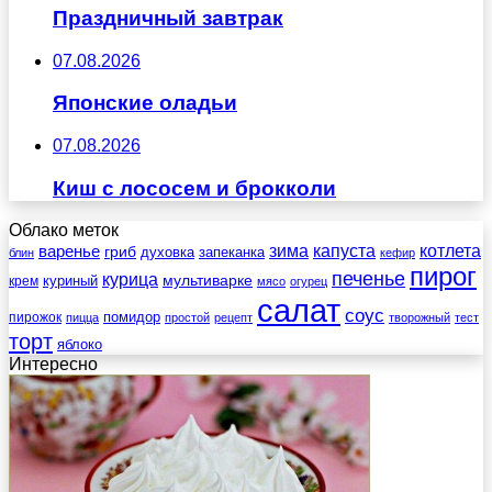
Праздничный завтрак
07.08.2026
Японские оладьи
07.08.2026
Киш с лососем и брокколи
Облако меток
зима
котлета
варенье
капуста
гриб
духовка
запеканка
блин
кефир
пирог
печенье
курица
мультиварке
куриный
крем
мясо
огурец
салат
соус
помидор
пирожок
пицца
простой
рецепт
творожный
тест
торт
яблоко
Интересно