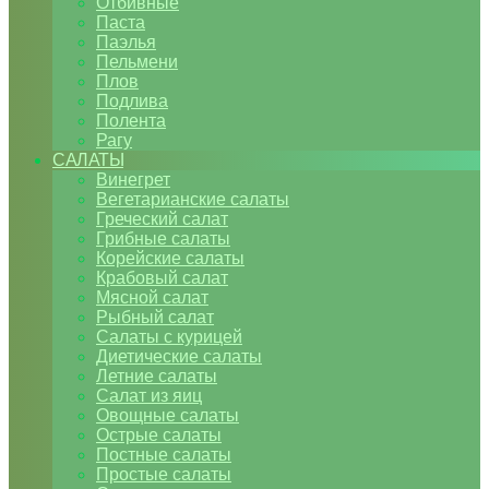
Отбивные
Паста
Паэлья
Пельмени
Плов
Подлива
Полента
Рагу
САЛАТЫ
Винегрет
Вегетарианские салаты
Греческий салат
Грибные салаты
Корейские салаты
Крабовый салат
Мясной салат
Рыбный салат
Салаты с курицей
Диетические салаты
Летние салаты
Салат из яиц
Овощные салаты
Острые салаты
Постные салаты
Простые салаты