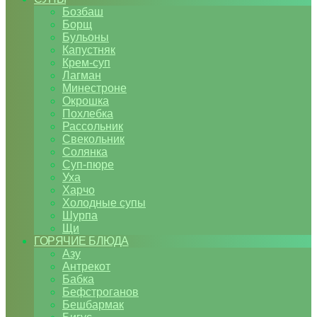
Бозбаш
Борщ
Бульоны
Капустняк
Крем-суп
Лагман
Минестроне
Окрошка
Похлебка
Рассольник
Свекольник
Солянка
Суп-пюре
Уха
Харчо
Холодные супы
Шурпа
Щи
ГОРЯЧИЕ БЛЮДА
Азу
Антрекот
Бабка
Бефстроганов
Бешбармак