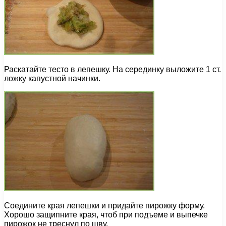
Раскатайте тесто в лепешку. На серединку выложите 1 ст.
ложку капустной начинки.
Соедините края лепешки и придайте пирожку форму.
Хорошо защипните края, чтоб при подъеме и выпечке
пирожок не треснул по шву.