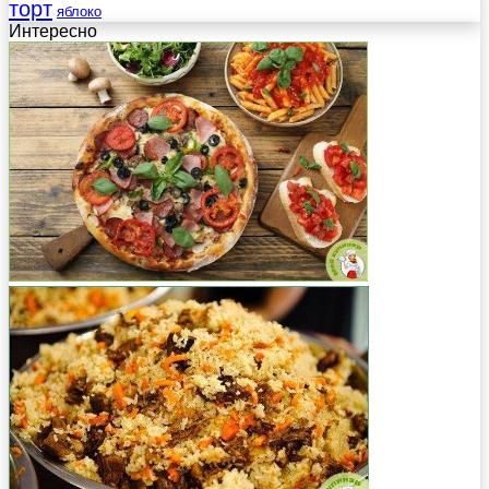
торт
яблоко
Интересно