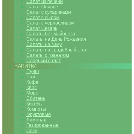
Салат из печени
Салат Оливье
Салат с сухариками
Салат с сыром
Салат с черносливом
Салат Цезарь
Салаты без майонеза
Салаты на День Рождения
Салаты на зиму
Салаты на свадебный стол
Салаты с гранатом
Слоеный салат
НАПИТКИ
Пунш
Чай
Кофе
Квас
Морс
Сбитень
Кисель
Компоты
Фруктовые
Лимонад
Газированные
Соки