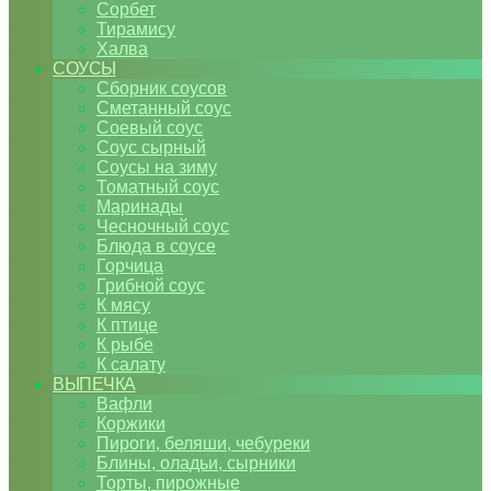
Сорбет
Тирамису
Халва
СОУСЫ
Сборник соусов
Сметанный соус
Соевый соус
Соус сырный
Соусы на зиму
Томатный соус
Маринады
Чесночный соус
Блюда в соусе
Горчица
Грибной соус
К мясу
К птице
К рыбе
К салату
ВЫПЕЧКА
Вафли
Коржики
Пироги, беляши, чебуреки
Блины, оладьи, сырники
Торты, пирожные