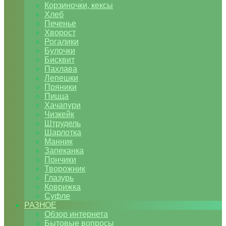
Корзиночки, кексы
Хлеб
Печенье
Хворост
Рогалики
Булочки
Бисквит
Пахлава
Лепешки
Пряники
Пицца
Хачапури
Чизкейк
Штрудель
Шарлотка
Манник
Запеканка
Пончики
Творожник
Глазурь
Коврижка
Суфле
РАЗНОЕ
Обзор интернета
Бытовые вопросы