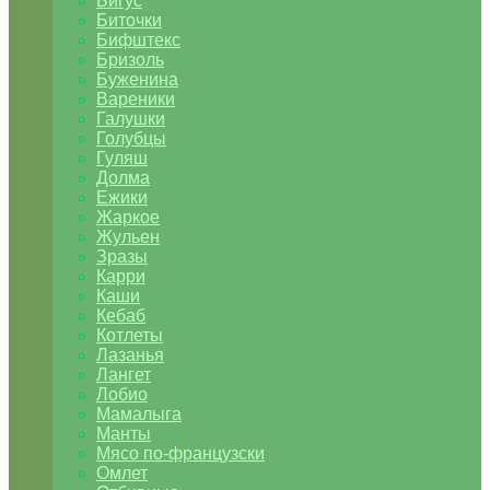
Бигус
Биточки
Бифштекс
Бризоль
Буженина
Вареники
Галушки
Голубцы
Гуляш
Долма
Ежики
Жаркое
Жульен
Зразы
Карри
Каши
Кебаб
Котлеты
Лазанья
Лангет
Лобио
Мамалыга
Манты
Мясо по-французски
Омлет