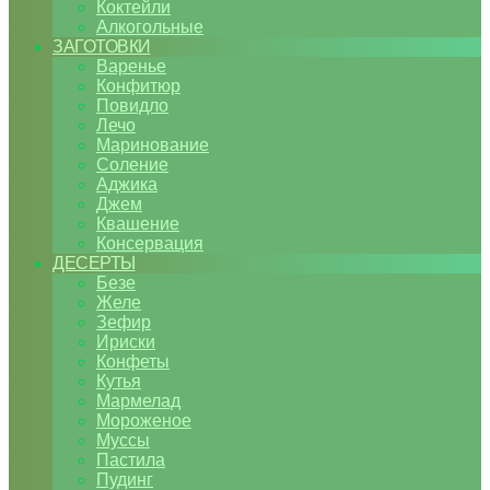
Коктейли
Алкогольные
ЗАГОТОВКИ
Варенье
Конфитюр
Повидло
Лечо
Маринование
Соление
Аджика
Джем
Квашение
Консервация
ДЕСЕРТЫ
Безе
Желе
Зефир
Ириски
Конфеты
Кутья
Мармелад
Мороженое
Муссы
Пастила
Пудинг