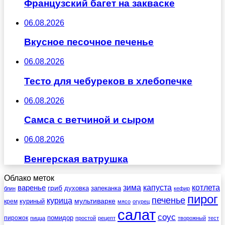
Французский багет на закваске
06.08.2026
Вкусное песочное печенье
06.08.2026
Тесто для чебуреков в хлебопечке
06.08.2026
Самса с ветчиной и сыром
06.08.2026
Венгерская ватрушка
Облако меток
зима
котлета
варенье
капуста
гриб
духовка
запеканка
блин
кефир
пирог
печенье
курица
мультиварке
куриный
крем
мясо
огурец
салат
соус
помидор
пирожок
пицца
простой
рецепт
творожный
тест