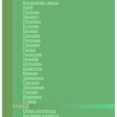
Корзиночки, кексы
Хлеб
Печенье
Хворост
Рогалики
Булочки
Бисквит
Пахлава
Лепешки
Пряники
Пицца
Хачапури
Чизкейк
Штрудель
Шарлотка
Манник
Запеканка
Пончики
Творожник
Глазурь
Коврижка
Суфле
РАЗНОЕ
Обзор интернета
Бытовые вопросы