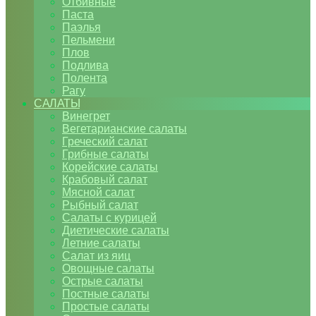
Отбивные
Паста
Паэлья
Пельмени
Плов
Подлива
Полента
Рагу
САЛАТЫ
Винегрет
Вегетарианские салаты
Греческий салат
Грибные салаты
Корейские салаты
Крабовый салат
Мясной салат
Рыбный салат
Салаты с курицей
Диетические салаты
Летние салаты
Салат из яиц
Овощные салаты
Острые салаты
Постные салаты
Простые салаты