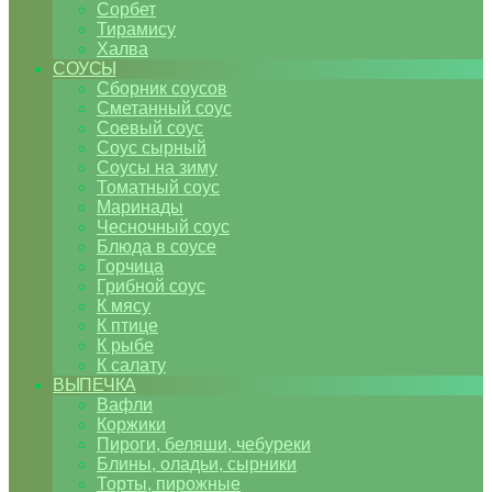
Сорбет
Тирамису
Халва
СОУСЫ
Сборник соусов
Сметанный соус
Соевый соус
Соус сырный
Соусы на зиму
Томатный соус
Маринады
Чесночный соус
Блюда в соусе
Горчица
Грибной соус
К мясу
К птице
К рыбе
К салату
ВЫПЕЧКА
Вафли
Коржики
Пироги, беляши, чебуреки
Блины, оладьи, сырники
Торты, пирожные