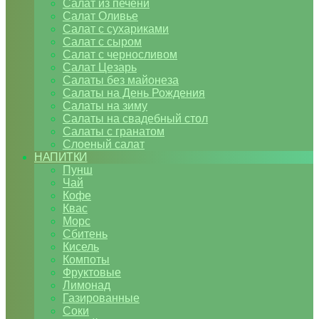
Салат из печени
Салат Оливье
Салат с сухариками
Салат с сыром
Салат с черносливом
Салат Цезарь
Салаты без майонеза
Салаты на День Рождения
Салаты на зиму
Салаты на свадебный стол
Салаты с гранатом
Слоеный салат
НАПИТКИ
Пунш
Чай
Кофе
Квас
Морс
Сбитень
Кисель
Компоты
Фруктовые
Лимонад
Газированные
Соки