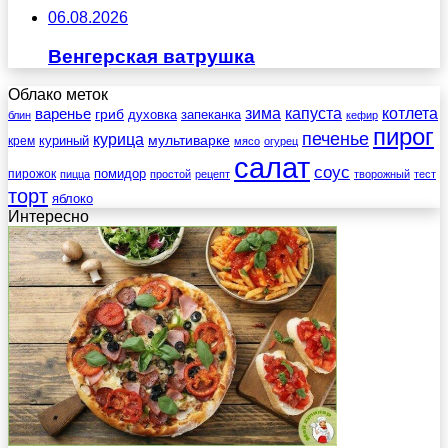
06.08.2026
Венгерская ватрушка
Облако меток
зима
котлета
варенье
капуста
гриб
духовка
запеканка
блин
кефир
пирог
печенье
курица
мультиварке
куриный
крем
мясо
огурец
салат
соус
помидор
пирожок
пицца
простой
рецепт
творожный
тест
торт
яблоко
Интересно