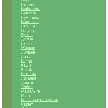
Бигус
Биточки
Бифштекс
Бризоль
Буженина
Вареники
Галушки
Голубцы
Гуляш
Долма
Ежики
Жаркое
Жульен
Зразы
Карри
Каши
Кебаб
Котлеты
Лазанья
Лангет
Лобио
Мамалыга
Манты
Мясо по-французски
Омлет