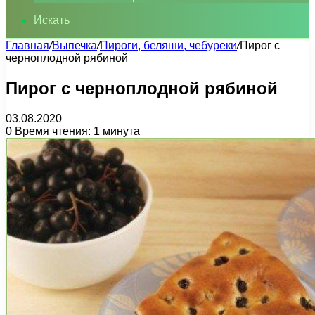
Искать
Главная
/
Выпечка
/
Пироги, беляши, чебуреки
/
Пирог с
черноплодной рябиной
Пирог с черноплодной рябиной
03.08.2020
0
Время чтения: 1 минута