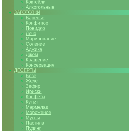
Коктейли
Алкогольные
ЗАГОТОВКИ
Варенье
Конфитюр
Повидло
Лечо
Маринование
Соление
Аджика
Джем
Квашение
Консервация
ДЕСЕРТЫ
Безе
Желе
Зефир
Ириски
Конфеты
Кутья
Мармелад
Мороженое
Муссы
Пастила
Пудинг