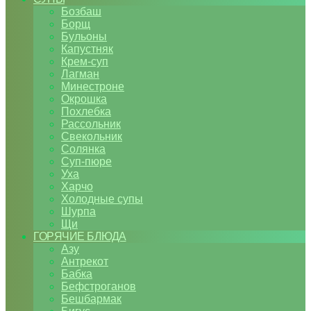
Бозбаш
Борщ
Бульоны
Капустняк
Крем-суп
Лагман
Минестроне
Окрошка
Похлебка
Рассольник
Свекольник
Солянка
Суп-пюре
Уха
Харчо
Холодные супы
Шурпа
Щи
ГОРЯЧИЕ БЛЮДА
Азу
Антрекот
Бабка
Бефстроганов
Бешбармак