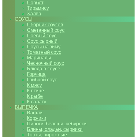
Сорбет
Тирамису
Халва
СОУСЫ
Сборник соусов
Сметанный соус
Соевый соус
Соус сырный
Соусы на зиму
Томатный соус
Маринады
Чесночный соус
Блюда в соусе
Горчица
Грибной соус
К мясу
К птице
К рыбе
К салату
ВЫПЕЧКА
Вафли
Коржики
Пироги, беляши, чебуреки
Блины, оладьи, сырники
Торты, пирожные