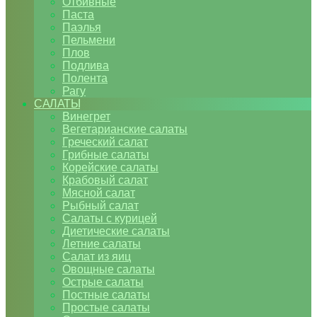
Отбивные
Паста
Паэлья
Пельмени
Плов
Подлива
Полента
Рагу
САЛАТЫ
Винегрет
Вегетарианские салаты
Греческий салат
Грибные салаты
Корейские салаты
Крабовый салат
Мясной салат
Рыбный салат
Салаты с курицей
Диетические салаты
Летние салаты
Салат из яиц
Овощные салаты
Острые салаты
Постные салаты
Простые салаты