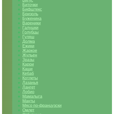
Бигус
Биточки
Бифштекс
Бризоль
Буженина
Вареники
Галушки
Голубцы
Гуляш
Долма
Ежики
Жаркое
Жульен
Зразы
Карри
Каши
Кебаб
Котлеты
Лазанья
Лангет
Лобио
Мамалыга
Манты
Мясо по-французски
Омлет