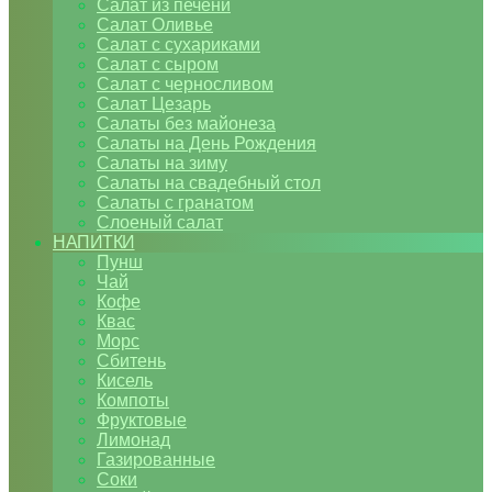
Салат из печени
Салат Оливье
Салат с сухариками
Салат с сыром
Салат с черносливом
Салат Цезарь
Салаты без майонеза
Салаты на День Рождения
Салаты на зиму
Салаты на свадебный стол
Салаты с гранатом
Слоеный салат
НАПИТКИ
Пунш
Чай
Кофе
Квас
Морс
Сбитень
Кисель
Компоты
Фруктовые
Лимонад
Газированные
Соки