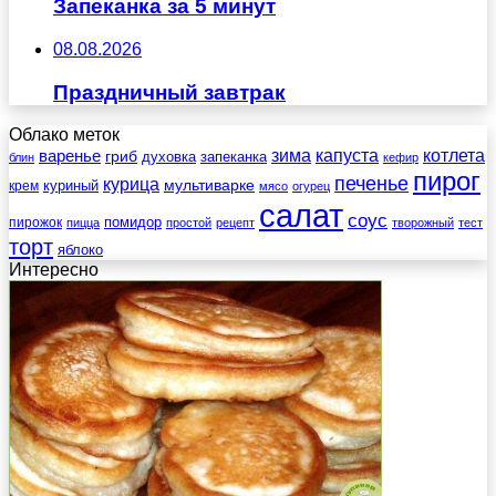
Запеканка за 5 минут
08.08.2026
Праздничный завтрак
Облако меток
зима
котлета
варенье
капуста
гриб
духовка
запеканка
блин
кефир
пирог
печенье
курица
мультиварке
куриный
крем
мясо
огурец
салат
соус
помидор
пирожок
пицца
простой
рецепт
творожный
тест
торт
яблоко
Интересно