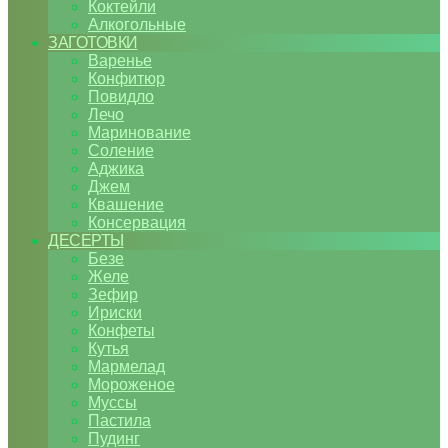
Коктейли
Алкогольные
ЗАГОТОВКИ
Варенье
Конфитюр
Повидло
Лечо
Маринование
Соление
Аджика
Джем
Квашение
Консервация
ДЕСЕРТЫ
Безе
Желе
Зефир
Ириски
Конфеты
Кутья
Мармелад
Мороженое
Муссы
Пастила
Пудинг