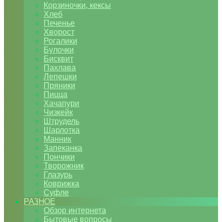
Корзиночки, кексы
Хлеб
Печенье
Хворост
Рогалики
Булочки
Бисквит
Пахлава
Лепешки
Пряники
Пицца
Хачапури
Чизкейк
Штрудель
Шарлотка
Манник
Запеканка
Пончики
Творожник
Глазурь
Коврижка
Суфле
РАЗНОЕ
Обзор интернета
Бытовые вопросы