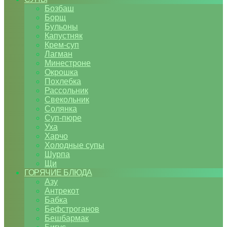
Бозбаш
Борщ
Бульоны
Капустняк
Крем-суп
Лагман
Минестроне
Окрошка
Похлебка
Рассольник
Свекольник
Солянка
Суп-пюре
Уха
Харчо
Холодные супы
Шурпа
Щи
ГОРЯЧИЕ БЛЮДА
Азу
Антрекот
Бабка
Бефстроганов
Бешбармак