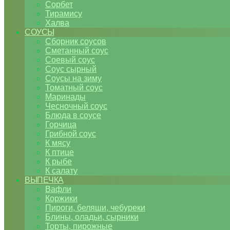
Сорбет
Тирамису
Халва
СОУСЫ
Сборник соусов
Сметанный соус
Соевый соус
Соус сырный
Соусы на зиму
Томатный соус
Маринады
Чесночный соус
Блюда в соусе
Горчица
Грибной соус
К мясу
К птице
К рыбе
К салату
ВЫПЕЧКА
Вафли
Коржики
Пироги, беляши, чебуреки
Блины, оладьи, сырники
Торты, пирожные