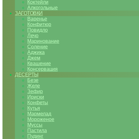
Коктейли
Алкогольные
ЗАГОТОВКИ
Варенье
Конфитюр
Повидло
Лечо
Маринование
Соление
Аджика
Джем
Квашение
Консервация
ДЕСЕРТЫ
Безе
Желе
Зефир
Ириски
Конфеты
Кутья
Мармелад
Мороженое
Муссы
Пастила
Пудинг