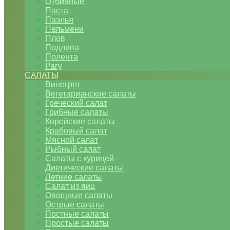
Отбивные
Паста
Паэлья
Пельмени
Плов
Подлива
Полента
Рагу
САЛАТЫ
Винегрет
Вегетарианские салаты
Греческий салат
Грибные салаты
Корейские салаты
Крабовый салат
Мясной салат
Рыбный салат
Салаты с курицей
Диетические салаты
Летние салаты
Салат из яиц
Овощные салаты
Острые салаты
Постные салаты
Простые салаты