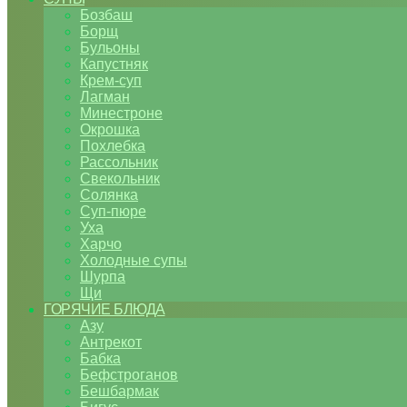
Бозбаш
Борщ
Бульоны
Капустняк
Крем-суп
Лагман
Минестроне
Окрошка
Похлебка
Рассольник
Свекольник
Солянка
Суп-пюре
Уха
Харчо
Холодные супы
Шурпа
Щи
ГОРЯЧИЕ БЛЮДА
Азу
Антрекот
Бабка
Бефстроганов
Бешбармак