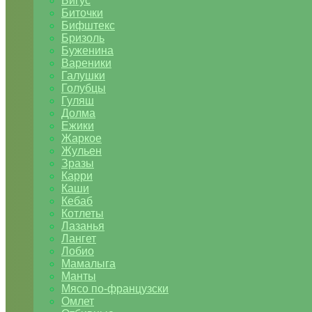
Бигус
Биточки
Бифштекс
Бризоль
Буженина
Вареники
Галушки
Голубцы
Гуляш
Долма
Ежики
Жаркое
Жульен
Зразы
Карри
Каши
Кебаб
Котлеты
Лазанья
Лангет
Лобио
Мамалыга
Манты
Мясо по-французски
Омлет