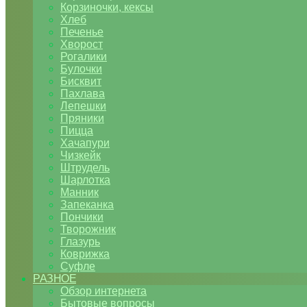
Корзиночки, кексы
Хлеб
Печенье
Хворост
Рогалики
Булочки
Бисквит
Пахлава
Лепешки
Пряники
Пицца
Хачапури
Чизкейк
Штрудель
Шарлотка
Манник
Запеканка
Пончики
Творожник
Глазурь
Коврижка
Суфле
РАЗНОЕ
Обзор интернета
Бытовые вопросы