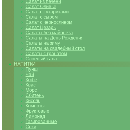
Салат из печени
Салат Оливье
Салат с сухариками
Салат с сыром
Салат с черносливом
Салат Цезарь
Салаты без майонеза
Салаты на День Рождения
Салаты на зиму
Салаты на свадебный стол
Салаты с гранатом
Слоеный салат
НАПИТКИ
Пунш
Чай
Кофе
Квас
Морс
Сбитень
Кисель
Компоты
Фруктовые
Лимонад
Газированные
Соки