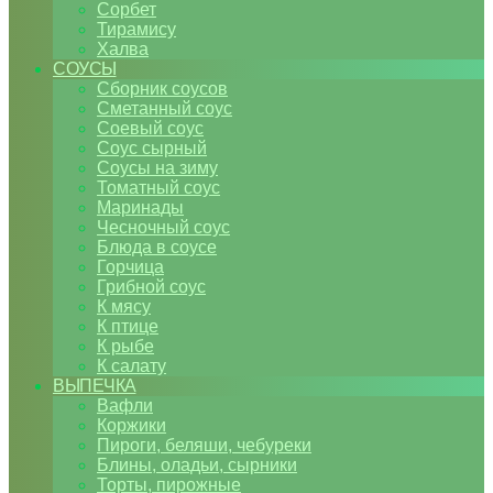
Сорбет
Тирамису
Халва
СОУСЫ
Сборник соусов
Сметанный соус
Соевый соус
Соус сырный
Соусы на зиму
Томатный соус
Маринады
Чесночный соус
Блюда в соусе
Горчица
Грибной соус
К мясу
К птице
К рыбе
К салату
ВЫПЕЧКА
Вафли
Коржики
Пироги, беляши, чебуреки
Блины, оладьи, сырники
Торты, пирожные