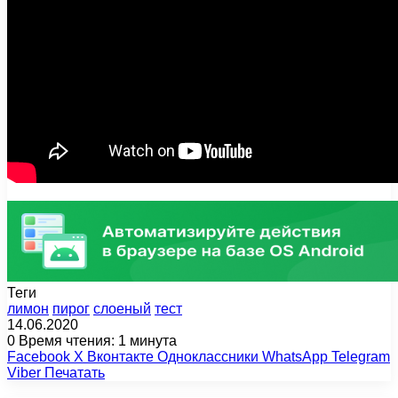
Теги
лимон
пирог
слоеный
тест
14.06.2020
0
Время чтения: 1 минута
Facebook
X
Вконтакте
Одноклассники
WhatsApp
Telegram
Viber
Печатать