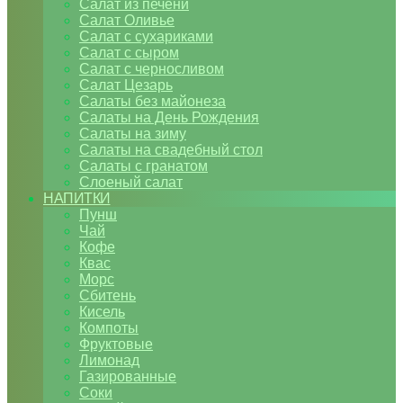
Салат из печени
Салат Оливье
Салат с сухариками
Салат с сыром
Салат с черносливом
Салат Цезарь
Салаты без майонеза
Салаты на День Рождения
Салаты на зиму
Салаты на свадебный стол
Салаты с гранатом
Слоеный салат
НАПИТКИ
Пунш
Чай
Кофе
Квас
Морс
Сбитень
Кисель
Компоты
Фруктовые
Лимонад
Газированные
Соки