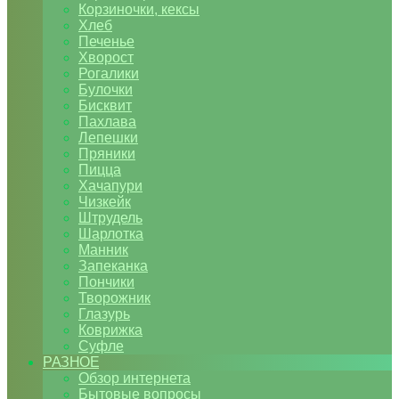
Корзиночки, кексы
Хлеб
Печенье
Хворост
Рогалики
Булочки
Бисквит
Пахлава
Лепешки
Пряники
Пицца
Хачапури
Чизкейк
Штрудель
Шарлотка
Манник
Запеканка
Пончики
Творожник
Глазурь
Коврижка
Суфле
РАЗНОЕ
Обзор интернета
Бытовые вопросы