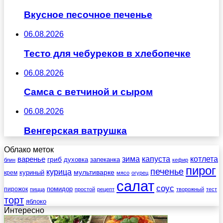
Вкусное песочное печенье
06.08.2026
Тесто для чебуреков в хлебопечке
06.08.2026
Самса с ветчиной и сыром
06.08.2026
Венгерская ватрушка
Облако меток
зима
котлета
варенье
капуста
гриб
духовка
запеканка
блин
кефир
пирог
печенье
курица
мультиварке
куриный
крем
мясо
огурец
салат
соус
помидор
пирожок
пицца
простой
рецепт
творожный
тест
торт
яблоко
Интересно