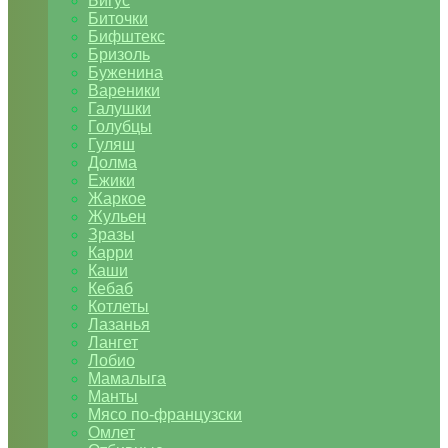
Бигус
Биточки
Бифштекс
Бризоль
Буженина
Вареники
Галушки
Голубцы
Гуляш
Долма
Ежики
Жаркое
Жульен
Зразы
Карри
Каши
Кебаб
Котлеты
Лазанья
Лангет
Лобио
Мамалыга
Манты
Мясо по-французски
Омлет