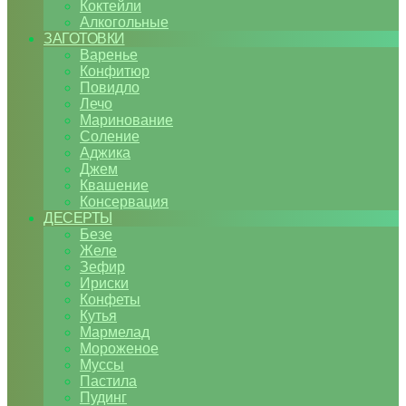
Коктейли
Алкогольные
ЗАГОТОВКИ
Варенье
Конфитюр
Повидло
Лечо
Маринование
Соление
Аджика
Джем
Квашение
Консервация
ДЕСЕРТЫ
Безе
Желе
Зефир
Ириски
Конфеты
Кутья
Мармелад
Мороженое
Муссы
Пастила
Пудинг