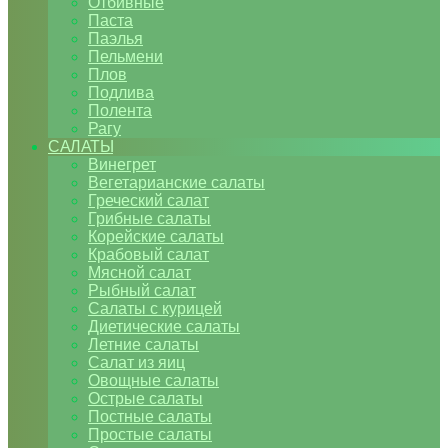
Отбивные
Паста
Паэлья
Пельмени
Плов
Подлива
Полента
Рагу
САЛАТЫ
Винегрет
Вегетарианские салаты
Греческий салат
Грибные салаты
Корейские салаты
Крабовый салат
Мясной салат
Рыбный салат
Салаты с курицей
Диетические салаты
Летние салаты
Салат из яиц
Овощные салаты
Острые салаты
Постные салаты
Простые салаты