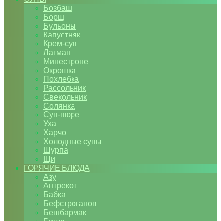
Бозбаш
Борщ
Бульоны
Капустняк
Крем-суп
Лагман
Минестроне
Окрошка
Похлебка
Рассольник
Свекольник
Солянка
Суп-пюре
Уха
Харчо
Холодные супы
Шурпа
Щи
ГОРЯЧИЕ БЛЮДА
Азу
Антрекот
Бабка
Бефстроганов
Бешбармак