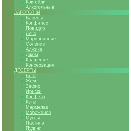
Коктейли
Алкогольные
ЗАГОТОВКИ
Варенье
Конфитюр
Повидло
Лечо
Маринование
Соление
Аджика
Джем
Квашение
Консервация
ДЕСЕРТЫ
Безе
Желе
Зефир
Ириски
Конфеты
Кутья
Мармелад
Мороженое
Муссы
Пастила
Пудинг