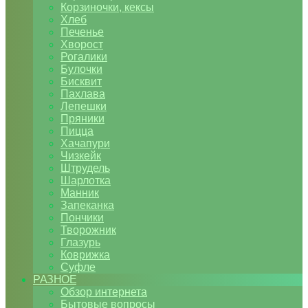
Корзиночки, кексы
Хлеб
Печенье
Хворост
Рогалики
Булочки
Бисквит
Пахлава
Лепешки
Пряники
Пицца
Хачапури
Чизкейк
Штрудель
Шарлотка
Манник
Запеканка
Пончики
Творожник
Глазурь
Коврижка
Суфле
РАЗНОЕ
Обзор интернета
Бытовые вопросы