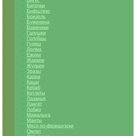
Бигус
Биточки
Бифштекс
Бризоль
Буженина
Вареники
Галушки
Голубцы
Гуляш
Долма
Ежики
Жаркое
Жульен
Зразы
Карри
Каши
Кебаб
Котлеты
Лазанья
Лангет
Лобио
Мамалыга
Манты
Мясо по-французски
Омлет