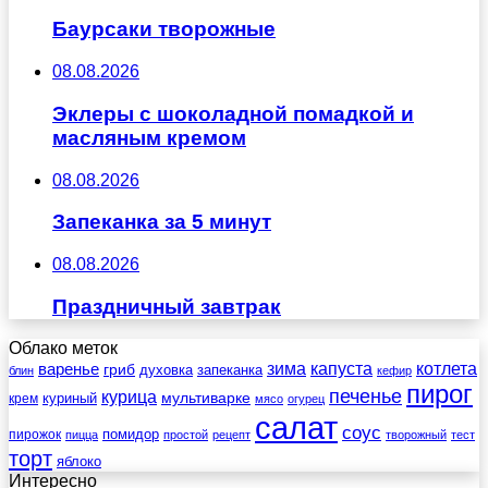
Баурсаки творожные
08.08.2026
Эклеры с шоколадной помадкой и
масляным кремом
08.08.2026
Запеканка за 5 минут
08.08.2026
Праздничный завтрак
Облако меток
зима
котлета
варенье
капуста
гриб
духовка
запеканка
блин
кефир
пирог
печенье
курица
мультиварке
куриный
крем
мясо
огурец
салат
соус
помидор
пирожок
пицца
простой
рецепт
творожный
тест
торт
яблоко
Интересно