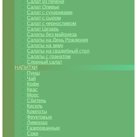
Салат из печени
Салат Оливье
Салат с сухариками
Салат с сыром
Салат с черносливом
Салат Цезарь
Салаты без майонеза
Салаты на День Рождения
Салаты на зиму
Салаты на свадебный стол
Салаты с гранатом
Слоеный салат
НАПИТКИ
Пунш
Чай
Кофе
Квас
Морс
Сбитень
Кисель
Компоты
Фруктовые
Лимонад
Газированные
Соки