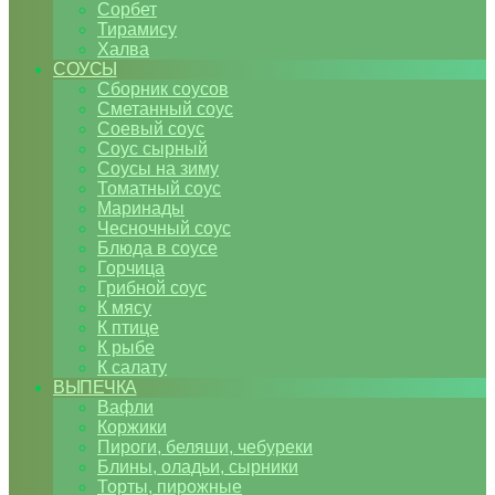
Сорбет
Тирамису
Халва
СОУСЫ
Сборник соусов
Сметанный соус
Соевый соус
Соус сырный
Соусы на зиму
Томатный соус
Маринады
Чесночный соус
Блюда в соусе
Горчица
Грибной соус
К мясу
К птице
К рыбе
К салату
ВЫПЕЧКА
Вафли
Коржики
Пироги, беляши, чебуреки
Блины, оладьи, сырники
Торты, пирожные