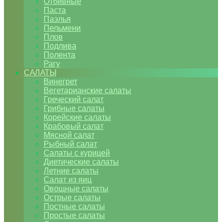
Отбивные
Паста
Паэлья
Пельмени
Плов
Подлива
Полента
Рагу
САЛАТЫ
Винегрет
Вегетарианские салаты
Греческий салат
Грибные салаты
Корейские салаты
Крабовый салат
Мясной салат
Рыбный салат
Салаты с курицей
Диетические салаты
Летние салаты
Салат из яиц
Овощные салаты
Острые салаты
Постные салаты
Простые салаты