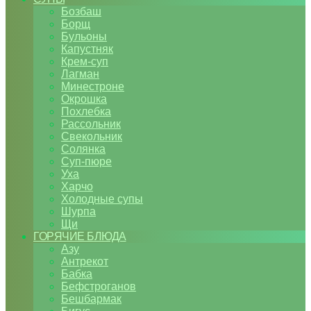
Бозбаш
Борщ
Бульоны
Капустняк
Крем-суп
Лагман
Минестроне
Окрошка
Похлебка
Рассольник
Свекольник
Солянка
Суп-пюре
Уха
Харчо
Холодные супы
Шурпа
Щи
ГОРЯЧИЕ БЛЮДА
Азу
Антрекот
Бабка
Бефстроганов
Бешбармак