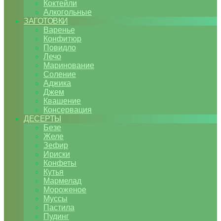
Коктейли
Алкогольные
ЗАГОТОВКИ
Варенье
Конфитюр
Повидло
Лечо
Маринование
Соление
Аджика
Джем
Квашение
Консервация
ДЕСЕРТЫ
Безе
Желе
Зефир
Ириски
Конфеты
Кутья
Мармелад
Мороженое
Муссы
Пастила
Пудинг