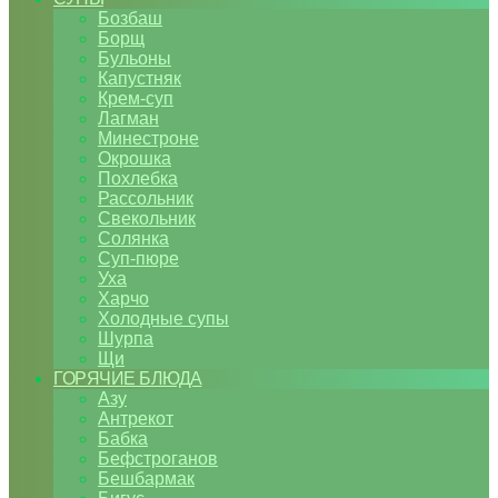
Бозбаш
Борщ
Бульоны
Капустняк
Крем-суп
Лагман
Минестроне
Окрошка
Похлебка
Рассольник
Свекольник
Солянка
Суп-пюре
Уха
Харчо
Холодные супы
Шурпа
Щи
ГОРЯЧИЕ БЛЮДА
Азу
Антрекот
Бабка
Бефстроганов
Бешбармак