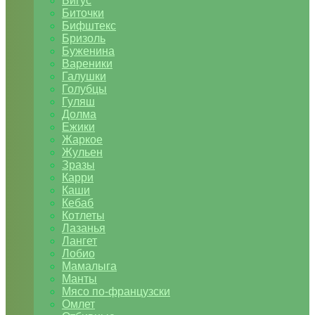
Бигус
Биточки
Бифштекс
Бризоль
Буженина
Вареники
Галушки
Голубцы
Гуляш
Долма
Ежики
Жаркое
Жульен
Зразы
Карри
Каши
Кебаб
Котлеты
Лазанья
Лангет
Лобио
Мамалыга
Манты
Мясо по-французски
Омлет