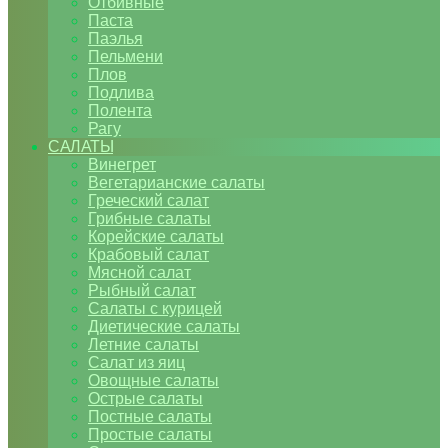
Отбивные
Паста
Паэлья
Пельмени
Плов
Подлива
Полента
Рагу
САЛАТЫ
Винегрет
Вегетарианские салаты
Греческий салат
Грибные салаты
Корейские салаты
Крабовый салат
Мясной салат
Рыбный салат
Салаты с курицей
Диетические салаты
Летние салаты
Салат из яиц
Овощные салаты
Острые салаты
Постные салаты
Простые салаты