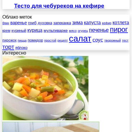
Тесто для чебуреков на кефире
Облако меток
зима
котлета
варенье
капуста
гриб
духовка
запеканка
блин
кефир
пирог
печенье
курица
мультиварке
куриный
крем
мясо
огурец
салат
соус
помидор
пирожок
пицца
простой
рецепт
творожный
тест
торт
яблоко
Интересно