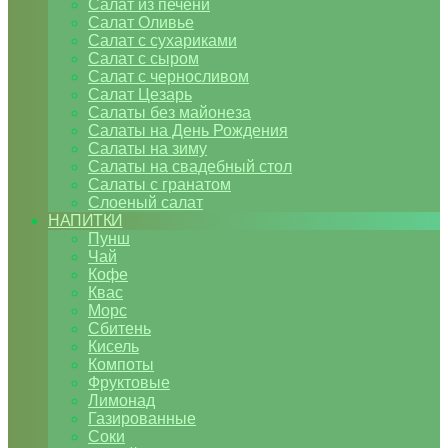
Салат из печени
Салат Оливье
Салат с сухариками
Салат с сыром
Салат с черносливом
Салат Цезарь
Салаты без майонеза
Салаты на День Рождения
Салаты на зиму
Салаты на свадебный стол
Салаты с гранатом
Слоеный салат
НАПИТКИ
Пунш
Чай
Кофе
Квас
Морс
Сбитень
Кисель
Компоты
Фруктовые
Лимонад
Газированные
Соки