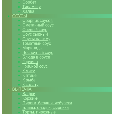
Сорбет
Тирамису
Халва
СОУСЫ
Сборник соусов
Сметанный соус
Соевый соус
Соус сырный
Соусы на зиму
Томатный соус
Маринады
Чесночный соус
Блюда в соусе
Горчица
Грибной соус
К мясу
К птице
К рыбе
К салату
ВЫПЕЧКА
Вафли
Коржики
Пироги, беляши, чебуреки
Блины, оладьи, сырники
Торты, пирожные