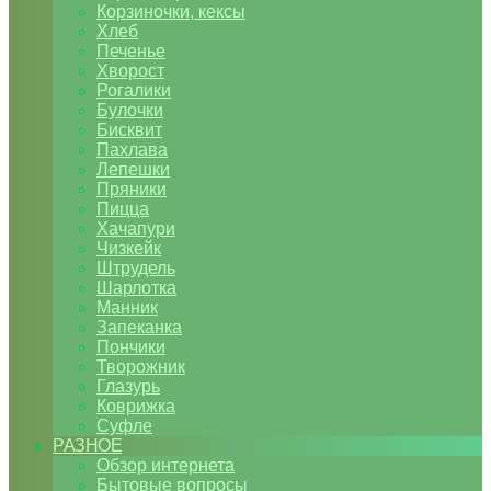
Корзиночки, кексы
Хлеб
Печенье
Хворост
Рогалики
Булочки
Бисквит
Пахлава
Лепешки
Пряники
Пицца
Хачапури
Чизкейк
Штрудель
Шарлотка
Манник
Запеканка
Пончики
Творожник
Глазурь
Коврижка
Суфле
РАЗНОЕ
Обзор интернета
Бытовые вопросы