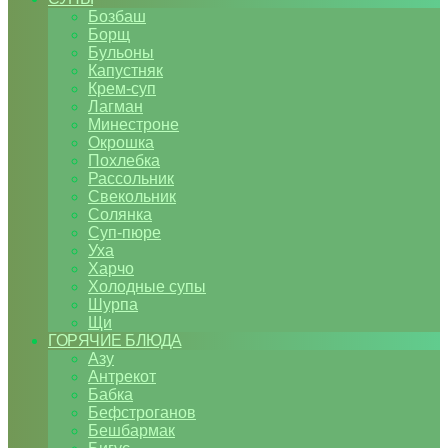
Бозбаш
Борщ
Бульоны
Капустняк
Крем-суп
Лагман
Минестроне
Окрошка
Похлебка
Рассольник
Свекольник
Солянка
Суп-пюре
Уха
Харчо
Холодные супы
Шурпа
Щи
ГОРЯЧИЕ БЛЮДА
Азу
Антрекот
Бабка
Бефстроганов
Бешбармак