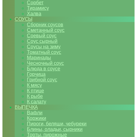
Сорбет
Тирамису
Халва
СОУСЫ
Сборник соусов
Сметанный соус
Соевый соус
Соус сырный
Соусы на зиму
Томатный соус
Маринады
Чесночный соус
Блюда в соусе
Горчица
Грибной соус
К мясу
К птице
К рыбе
К салату
ВЫПЕЧКА
Вафли
Коржики
Пироги, беляши, чебуреки
Блины, оладьи, сырники
Торты, пирожные