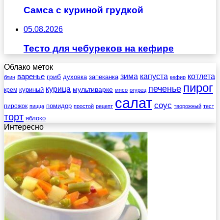
Самса с куриной грудкой
05.08.2026
Тесто для чебуреков на кефире
Облако меток
зима
котлета
варенье
капуста
гриб
духовка
запеканка
блин
кефир
пирог
печенье
курица
мультиварке
куриный
крем
мясо
огурец
салат
соус
помидор
пирожок
пицца
простой
рецепт
творожный
тест
торт
яблоко
Интересно