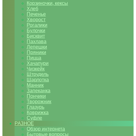
Корзиночки, кексы
Хлеб
Печенье
Хворост
Рогалики
Булочки
Бисквит
Пахлава
Лепешки
Пряники
Пицца
Хачапури
Чизкейк
Штрудель
Шарлотка
Манник
Запеканка
Пончики
Творожник
Глазурь
Коврижка
Суфле
РАЗНОЕ
Обзор интернета
Бытовые вопросы