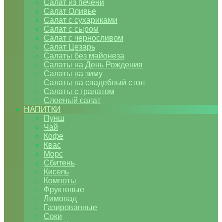
Салат из печени
Салат Оливье
Салат с сухариками
Салат с сыром
Салат с черносливом
Салат Цезарь
Салаты без майонеза
Салаты на День Рождения
Салаты на зиму
Салаты на свадебный стол
Салаты с гранатом
Слоеный салат
НАПИТКИ
Пунш
Чай
Кофе
Квас
Морс
Сбитень
Кисель
Компоты
Фруктовые
Лимонад
Газированные
Соки