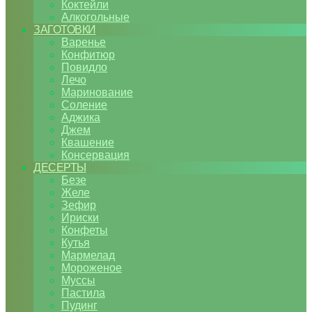
Коктейли
Алкогольные
ЗАГОТОВКИ
Варенье
Конфитюр
Повидло
Лечо
Маринование
Соление
Аджика
Джем
Квашение
Консервация
ДЕСЕРТЫ
Безе
Желе
Зефир
Ириски
Конфеты
Кутья
Мармелад
Мороженое
Муссы
Пастила
Пудинг