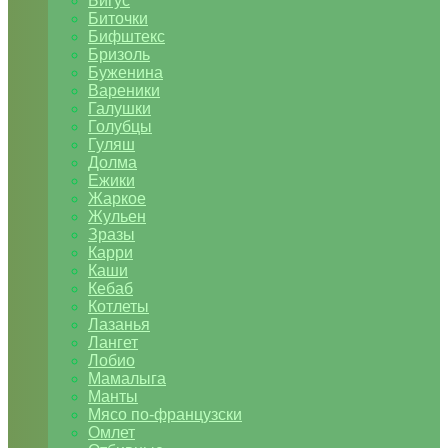
Бигус
Биточки
Бифштекс
Бризоль
Буженина
Вареники
Галушки
Голубцы
Гуляш
Долма
Ежики
Жаркое
Жульен
Зразы
Карри
Каши
Кебаб
Котлеты
Лазанья
Лангет
Лобио
Мамалыга
Манты
Мясо по-французски
Омлет