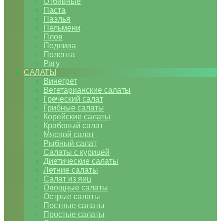
Отбивные
Паста
Паэлья
Пельмени
Плов
Подлива
Полента
Рагу
САЛАТЫ
Винегрет
Вегетарианские салаты
Греческий салат
Грибные салаты
Корейские салаты
Крабовый салат
Мясной салат
Рыбный салат
Салаты с курицей
Диетические салаты
Летние салаты
Салат из яиц
Овощные салаты
Острые салаты
Постные салаты
Простые салаты