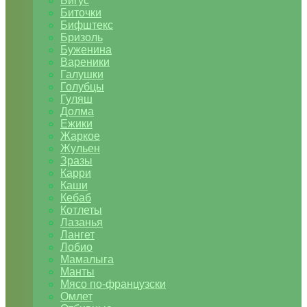
Бигус
Биточки
Бифштекс
Бризоль
Буженина
Вареники
Галушки
Голубцы
Гуляш
Долма
Ежики
Жаркое
Жульен
Зразы
Карри
Каши
Кебаб
Котлеты
Лазанья
Лангет
Лобио
Мамалыга
Манты
Мясо по-французски
Омлет