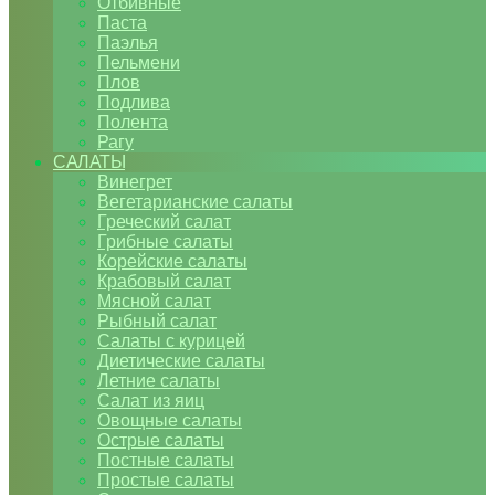
Отбивные
Паста
Паэлья
Пельмени
Плов
Подлива
Полента
Рагу
САЛАТЫ
Винегрет
Вегетарианские салаты
Греческий салат
Грибные салаты
Корейские салаты
Крабовый салат
Мясной салат
Рыбный салат
Салаты с курицей
Диетические салаты
Летние салаты
Салат из яиц
Овощные салаты
Острые салаты
Постные салаты
Простые салаты