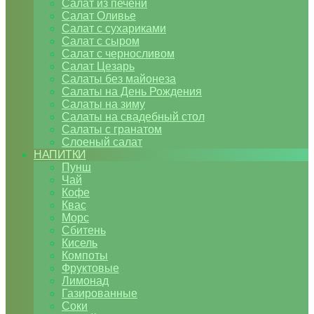
Салат из печени
Салат Оливье
Салат с сухариками
Салат с сыром
Салат с черносливом
Салат Цезарь
Салаты без майонеза
Салаты на День Рождения
Салаты на зиму
Салаты на свадебный стол
Салаты с гранатом
Слоеный салат
НАПИТКИ
Пунш
Чай
Кофе
Квас
Морс
Сбитень
Кисель
Компоты
Фруктовые
Лимонад
Газированные
Соки