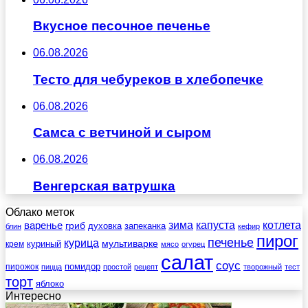
Вкусное песочное печенье
06.08.2026
Тесто для чебуреков в хлебопечке
06.08.2026
Самса с ветчиной и сыром
06.08.2026
Венгерская ватрушка
Облако меток
зима
котлета
варенье
капуста
гриб
духовка
запеканка
блин
кефир
пирог
печенье
курица
мультиварке
куриный
крем
мясо
огурец
салат
соус
помидор
пирожок
пицца
простой
рецепт
творожный
тест
торт
яблоко
Интересно