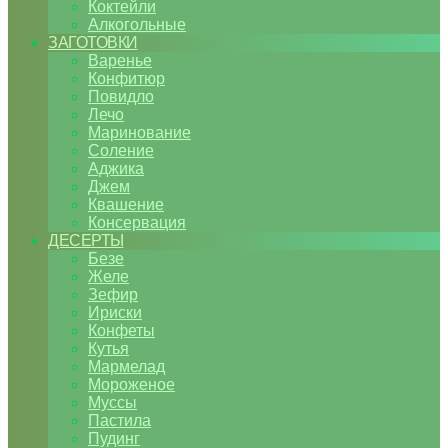
Коктейли
Алкогольные
ЗАГОТОВКИ
Варенье
Конфитюр
Повидло
Лечо
Маринование
Соление
Аджика
Джем
Квашение
Консервация
ДЕСЕРТЫ
Безе
Желе
Зефир
Ириски
Конфеты
Кутья
Мармелад
Мороженое
Муссы
Пастила
Пудинг