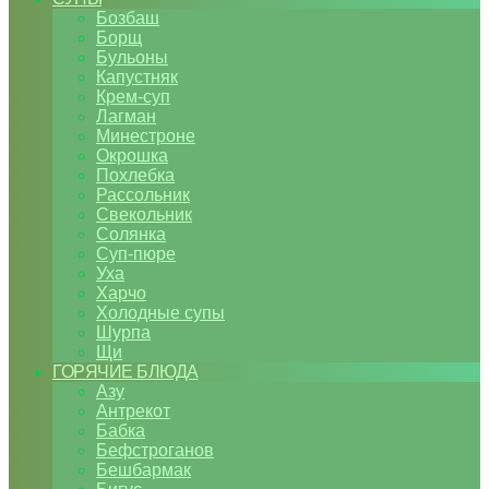
Бозбаш
Борщ
Бульоны
Капустняк
Крем-суп
Лагман
Минестроне
Окрошка
Похлебка
Рассольник
Свекольник
Солянка
Суп-пюре
Уха
Харчо
Холодные супы
Шурпа
Щи
ГОРЯЧИЕ БЛЮДА
Азу
Антрекот
Бабка
Бефстроганов
Бешбармак