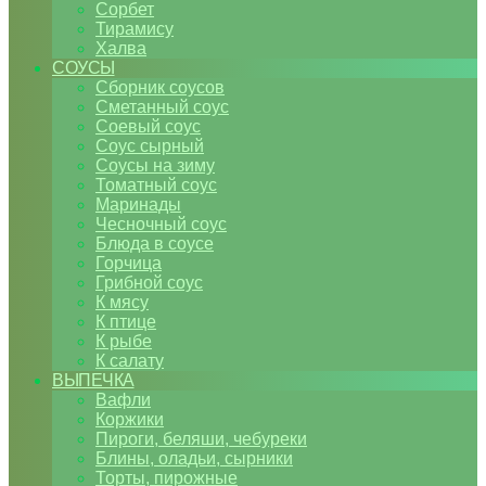
Сорбет
Тирамису
Халва
СОУСЫ
Сборник соусов
Сметанный соус
Соевый соус
Соус сырный
Соусы на зиму
Томатный соус
Маринады
Чесночный соус
Блюда в соусе
Горчица
Грибной соус
К мясу
К птице
К рыбе
К салату
ВЫПЕЧКА
Вафли
Коржики
Пироги, беляши, чебуреки
Блины, оладьи, сырники
Торты, пирожные