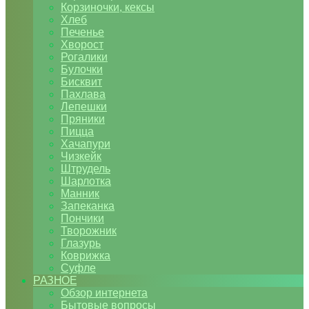
Корзиночки, кексы
Хлеб
Печенье
Хворост
Рогалики
Булочки
Бисквит
Пахлава
Лепешки
Пряники
Пицца
Хачапури
Чизкейк
Штрудель
Шарлотка
Манник
Запеканка
Пончики
Творожник
Глазурь
Коврижка
Суфле
РАЗНОЕ
Обзор интернета
Бытовые вопросы