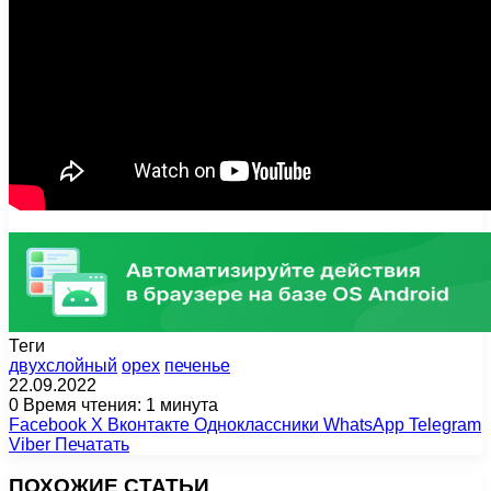
Теги
двухслойный
орех
печенье
22.09.2022
0
Время чтения: 1 минута
Facebook
X
Вконтакте
Одноклассники
WhatsApp
Telegram
Viber
Печатать
ПОХОЖИЕ СТАТЬИ