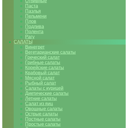
Отбивные
Паста
Паэлья
Пельмени
Плов
Подлива
Полента
Рагу
САЛАТЫ
Винегрет
Вегетарианские салаты
Греческий салат
Грибные салаты
Корейские салаты
Крабовый салат
Мясной салат
Рыбный салат
Салаты с курицей
Диетические салаты
Летние салаты
Салат из яиц
Овощные салаты
Острые салаты
Постные салаты
Простые салаты