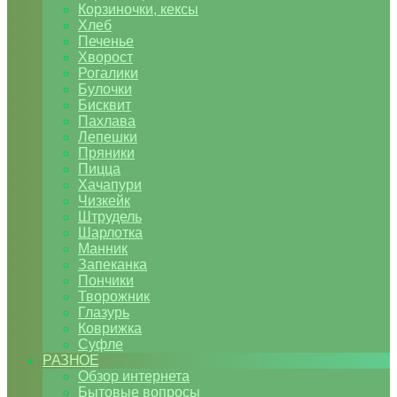
Корзиночки, кексы
Хлеб
Печенье
Хворост
Рогалики
Булочки
Бисквит
Пахлава
Лепешки
Пряники
Пицца
Хачапури
Чизкейк
Штрудель
Шарлотка
Манник
Запеканка
Пончики
Творожник
Глазурь
Коврижка
Суфле
РАЗНОЕ
Обзор интернета
Бытовые вопросы