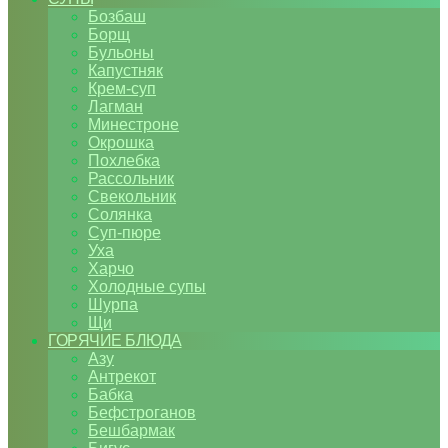
Бозбаш
Борщ
Бульоны
Капустняк
Крем-суп
Лагман
Минестроне
Окрошка
Похлебка
Рассольник
Свекольник
Солянка
Суп-пюре
Уха
Харчо
Холодные супы
Шурпа
Щи
ГОРЯЧИЕ БЛЮДА
Азу
Антрекот
Бабка
Бефстроганов
Бешбармак