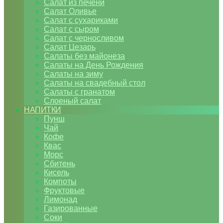
Салат из печени
Салат Оливье
Салат с сухариками
Салат с сыром
Салат с черносливом
Салат Цезарь
Салаты без майонеза
Салаты на День Рождения
Салаты на зиму
Салаты на свадебный стол
Салаты с гранатом
Слоеный салат
НАПИТКИ
Пунш
Чай
Кофе
Квас
Морс
Сбитень
Кисель
Компоты
Фруктовые
Лимонад
Газированные
Соки