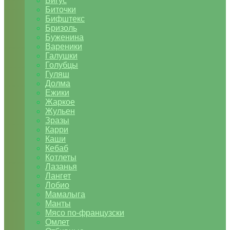
Бигус
Биточки
Бифштекс
Бризоль
Буженина
Вареники
Галушки
Голубцы
Гуляш
Долма
Ежики
Жаркое
Жульен
Зразы
Карри
Каши
Кебаб
Котлеты
Лазанья
Лангет
Лобио
Мамалыга
Манты
Мясо по-французски
Омлет