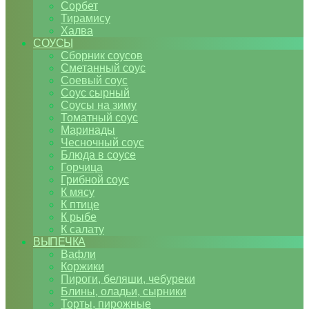
Сорбет
Тирамису
Халва
СОУСЫ
Сборник соусов
Сметанный соус
Соевый соус
Соус сырный
Соусы на зиму
Томатный соус
Маринады
Чесночный соус
Блюда в соусе
Горчица
Грибной соус
К мясу
К птице
К рыбе
К салату
ВЫПЕЧКА
Вафли
Коржики
Пироги, беляши, чебуреки
Блины, оладьи, сырники
Торты, пирожные