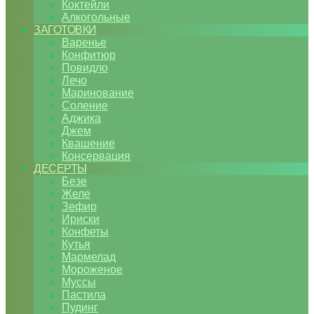
Коктейли
Алкогольные
ЗАГОТОВКИ
Варенье
Конфитюр
Повидло
Лечо
Маринование
Соление
Аджика
Джем
Квашение
Консервация
ДЕСЕРТЫ
Безе
Желе
Зефир
Ириски
Конфеты
Кутья
Мармелад
Мороженое
Муссы
Пастила
Пудинг