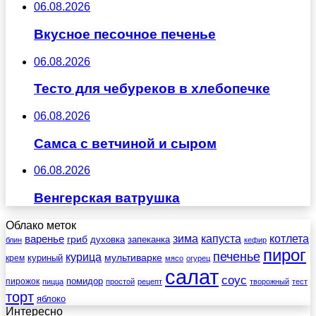
06.08.2026
Вкусное песочное печенье
06.08.2026
Тесто для чебуреков в хлебопечке
06.08.2026
Самса с ветчиной и сыром
06.08.2026
Венгерская ватрушка
Облако меток
зима
котлета
варенье
капуста
гриб
духовка
запеканка
блин
кефир
пирог
печенье
курица
мультиварке
куриный
крем
мясо
огурец
салат
соус
помидор
пирожок
пицца
простой
рецепт
творожный
тест
торт
яблоко
Интересно