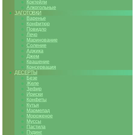
Коктейли
Алкогольные
ЗАГОТОВКИ
Варенье
Конфитюр
Повидло
Лечо
Маринование
Соление
Аджика
Джем
Квашение
Консервация
ДЕСЕРТЫ
Безе
Желе
Зефир
Ириски
Конфеты
Кутья
Мармелад
Мороженое
Муссы
Пастила
Пудинг