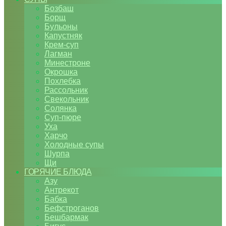
Бозбаш
Борщ
Бульоны
Капустняк
Крем-суп
Лагман
Минестроне
Окрошка
Похлебка
Рассольник
Свекольник
Солянка
Суп-пюре
Уха
Харчо
Холодные супы
Шурпа
Щи
ГОРЯЧИЕ БЛЮДА
Азу
Антрекот
Бабка
Бефстроганов
Бешбармак