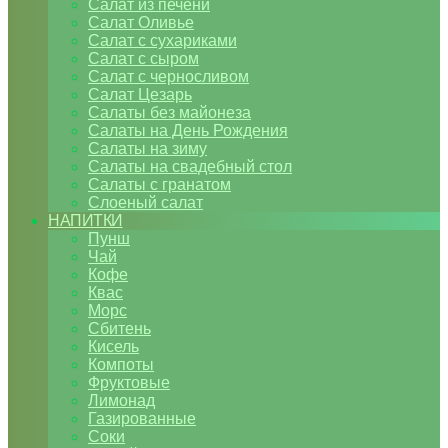
Салат из печени
Салат Оливье
Салат с сухариками
Салат с сыром
Салат с черносливом
Салат Цезарь
Салаты без майонеза
Салаты на День Рождения
Салаты на зиму
Салаты на свадебный стол
Салаты с гранатом
Слоеный салат
НАПИТКИ
Пунш
Чай
Кофе
Квас
Морс
Сбитень
Кисель
Компоты
Фруктовые
Лимонад
Газированные
Соки