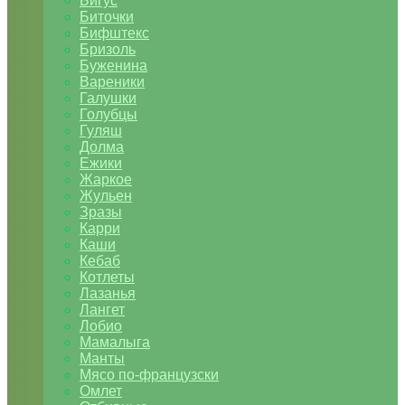
Бигус
Биточки
Бифштекс
Бризоль
Буженина
Вареники
Галушки
Голубцы
Гуляш
Долма
Ежики
Жаркое
Жульен
Зразы
Карри
Каши
Кебаб
Котлеты
Лазанья
Лангет
Лобио
Мамалыга
Манты
Мясо по-французски
Омлет