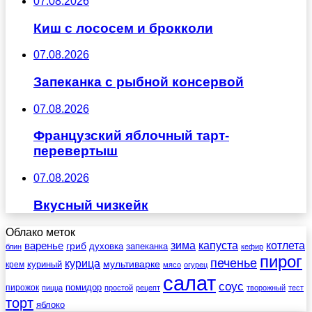
07.08.2026
Киш с лососем и брокколи
07.08.2026
Запеканка с рыбной консервой
07.08.2026
Французский яблочный тарт-
перевертыш
07.08.2026
Вкусный чизкейк
Облако меток
зима
котлета
варенье
капуста
гриб
духовка
запеканка
блин
кефир
пирог
печенье
курица
мультиварке
куриный
крем
мясо
огурец
салат
соус
помидор
пирожок
пицца
простой
рецепт
творожный
тест
торт
яблоко