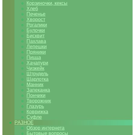
Корзиночки, кексы
Хлеб
Печенье
Хворост
Рогалики
Булочки
Бисквит
Пахлава
Лепешки
Пряники
Пицца
Хачапури
Чизкейк
Штрудель
Шарлотка
Манник
Запеканка
Пончики
Творожник
Глазурь
Коврижка
Суфле
РАЗНОЕ
Обзор интернета
Бытовые вопросы