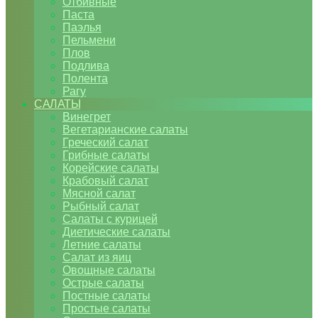
Отбивные
Паста
Паэлья
Пельмени
Плов
Подлива
Полента
Рагу
САЛАТЫ
Винегрет
Вегетарианские салаты
Греческий салат
Грибные салаты
Корейские салаты
Крабовый салат
Мясной салат
Рыбный салат
Салаты с курицей
Диетические салаты
Летние салаты
Салат из яиц
Овощные салаты
Острые салаты
Постные салаты
Простые салаты