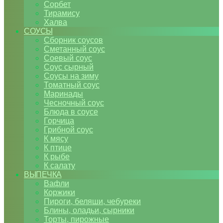
Сорбет
Тирамису
Халва
СОУСЫ
Сборник соусов
Сметанный соус
Соевый соус
Соус сырный
Соусы на зиму
Томатный соус
Маринады
Чесночный соус
Блюда в соусе
Горчица
Грибной соус
К мясу
К птице
К рыбе
К салату
ВЫПЕЧКА
Вафли
Коржики
Пироги, беляши, чебуреки
Блины, оладьи, сырники
Торты, пирожные