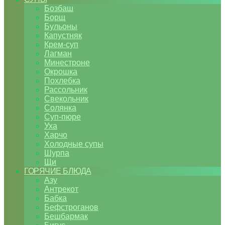
Бозбаш
Борщ
Бульоны
Капустняк
Крем-суп
Лагман
Минестроне
Окрошка
Похлебка
Рассольник
Свекольник
Солянка
Суп-пюре
Уха
Харчо
Холодные супы
Шурпа
Щи
ГОРЯЧИЕ БЛЮДА
Азу
Антрекот
Бабка
Бефстроганов
Бешбармак