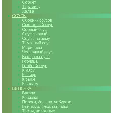
Сорбет
Тирамису
Халва
СОУСЫ
Сборник соусов
Сметанный соус
Соевый соус
Соус сырный
Соусы на зиму
Томатный соус
Маринады
Чесночный соус
Блюда в соусе
Горчица
Грибной соус
К мясу
К птице
К рыбе
К салату
ВЫПЕЧКА
Вафли
Коржики
Пироги, беляши, чебуреки
Блины, оладьи, сырники
Торты, пирожные