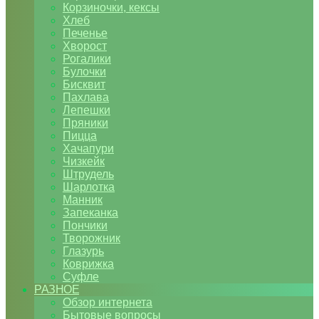
Корзиночки, кексы
Хлеб
Печенье
Хворост
Рогалики
Булочки
Бисквит
Пахлава
Лепешки
Пряники
Пицца
Хачапури
Чизкейк
Штрудель
Шарлотка
Манник
Запеканка
Пончики
Творожник
Глазурь
Коврижка
Суфле
РАЗНОЕ
Обзор интернета
Бытовые вопросы