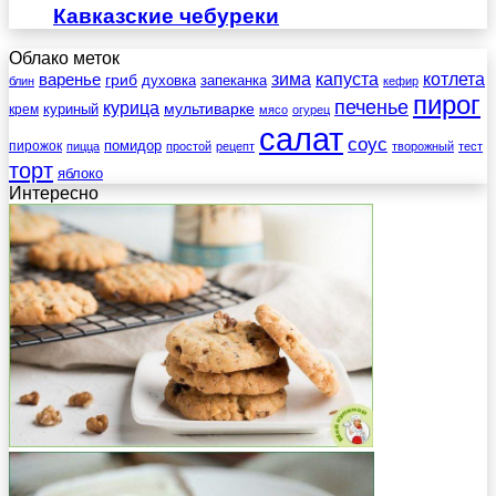
Кавказские чебуреки
Облако меток
зима
котлета
варенье
капуста
гриб
духовка
запеканка
блин
кефир
пирог
печенье
курица
мультиварке
куриный
крем
мясо
огурец
салат
соус
помидор
пирожок
пицца
простой
рецепт
творожный
тест
торт
яблоко
Интересно