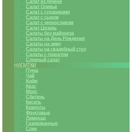
Салат из печени
Салат Оливье
Салат с сухариками
Салат с сыром
Салат с черносливом
Салат Цезарь
Салаты без майонеза
Салаты на День Рождения
Салаты на зиму
Салаты на свадебный стол
Салаты с гранатом
Слоеный салат
НАПИТКИ
Пунш
Чай
Кофе
Квас
Морс
Сбитень
Кисель
Компоты
Фруктовые
Лимонад
Газированные
Соки