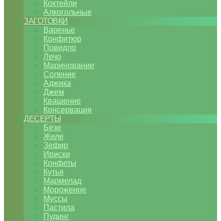
Коктейли
Алкогольные
ЗАГОТОВКИ
Варенье
Конфитюр
Повидло
Лечо
Маринование
Соление
Аджика
Джем
Квашение
Консервация
ДЕСЕРТЫ
Безе
Желе
Зефир
Ириски
Конфеты
Кутья
Мармелад
Мороженое
Муссы
Пастила
Пудинг