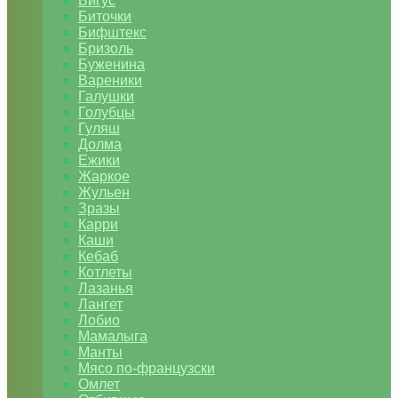
Бигус
Биточки
Бифштекс
Бризоль
Буженина
Вареники
Галушки
Голубцы
Гуляш
Долма
Ежики
Жаркое
Жульен
Зразы
Карри
Каши
Кебаб
Котлеты
Лазанья
Лангет
Лобио
Мамалыга
Манты
Мясо по-французски
Омлет