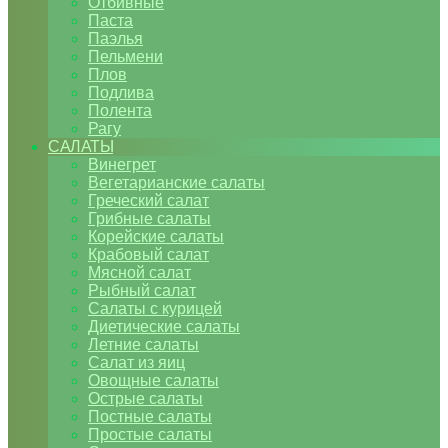
Отбивные
Паста
Паэлья
Пельмени
Плов
Подлива
Полента
Рагу
САЛАТЫ
Винегрет
Вегетарианские салаты
Греческий салат
Грибные салаты
Корейские салаты
Крабовый салат
Мясной салат
Рыбный салат
Салаты с курицей
Диетические салаты
Летние салаты
Салат из яиц
Овощные салаты
Острые салаты
Постные салаты
Простые салаты