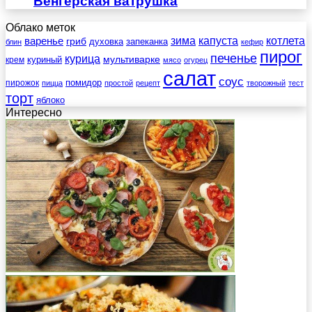
Венгерская ватрушка
Облако меток
зима
котлета
варенье
капуста
гриб
духовка
запеканка
блин
кефир
пирог
печенье
курица
мультиварке
куриный
крем
мясо
огурец
салат
соус
помидор
пирожок
пицца
простой
рецепт
творожный
тест
торт
яблоко
Интересно