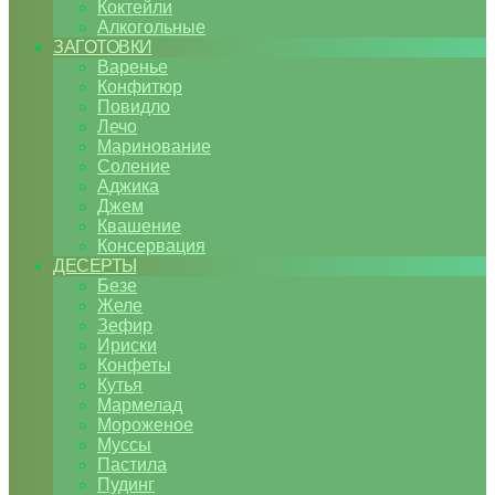
Коктейли
Алкогольные
ЗАГОТОВКИ
Варенье
Конфитюр
Повидло
Лечо
Маринование
Соление
Аджика
Джем
Квашение
Консервация
ДЕСЕРТЫ
Безе
Желе
Зефир
Ириски
Конфеты
Кутья
Мармелад
Мороженое
Муссы
Пастила
Пудинг