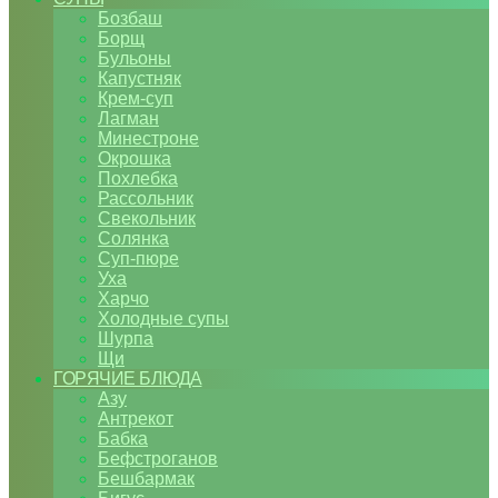
Бозбаш
Борщ
Бульоны
Капустняк
Крем-суп
Лагман
Минестроне
Окрошка
Похлебка
Рассольник
Свекольник
Солянка
Суп-пюре
Уха
Харчо
Холодные супы
Шурпа
Щи
ГОРЯЧИЕ БЛЮДА
Азу
Антрекот
Бабка
Бефстроганов
Бешбармак