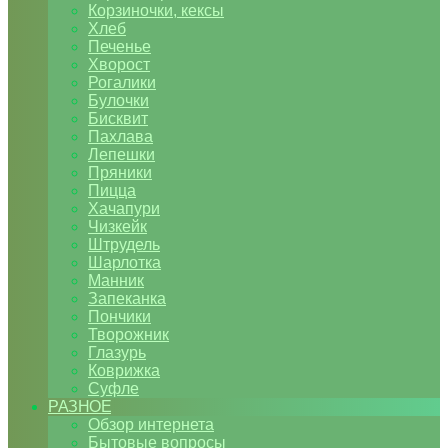
Корзиночки, кексы
Хлеб
Печенье
Хворост
Рогалики
Булочки
Бисквит
Пахлава
Лепешки
Пряники
Пицца
Хачапури
Чизкейк
Штрудель
Шарлотка
Манник
Запеканка
Пончики
Творожник
Глазурь
Коврижка
Суфле
РАЗНОЕ
Обзор интернета
Бытовые вопросы