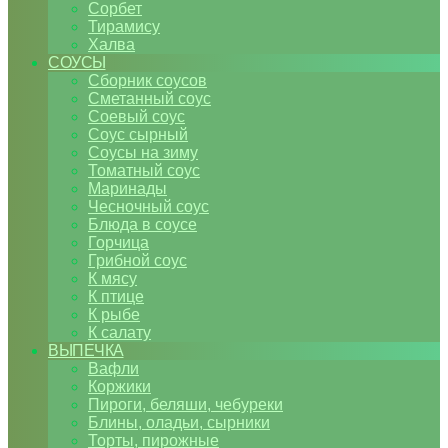
Сорбет
Тирамису
Халва
СОУСЫ
Сборник соусов
Сметанный соус
Соевый соус
Соус сырный
Соусы на зиму
Томатный соус
Маринады
Чесночный соус
Блюда в соусе
Горчица
Грибной соус
К мясу
К птице
К рыбе
К салату
ВЫПЕЧКА
Вафли
Коржики
Пироги, беляши, чебуреки
Блины, оладьи, сырники
Торты, пирожные