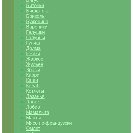
Бигус
Биточки
Бифштекс
Бризоль
Буженина
Вареники
Галушки
Голубцы
Гуляш
Долма
Ежики
Жаркое
Жульен
Зразы
Карри
Каши
Кебаб
Котлеты
Лазанья
Лангет
Лобио
Мамалыга
Манты
Мясо по-французски
Омлет