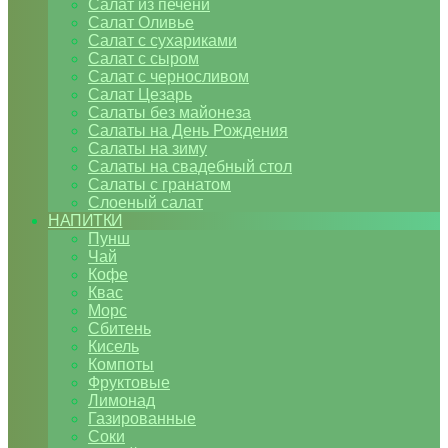
Салат из печени
Салат Оливье
Салат с сухариками
Салат с сыром
Салат с черносливом
Салат Цезарь
Салаты без майонеза
Салаты на День Рождения
Салаты на зиму
Салаты на свадебный стол
Салаты с гранатом
Слоеный салат
НАПИТКИ
Пунш
Чай
Кофе
Квас
Морс
Сбитень
Кисель
Компоты
Фруктовые
Лимонад
Газированные
Соки