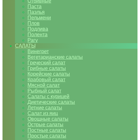
Отбивные
Паста
Паэлья
Пельмени
Плов
Подлива
Полента
Рагу
САЛАТЫ
Винегрет
Вегетарианские салаты
Греческий салат
Грибные салаты
Корейские салаты
Крабовый салат
Мясной салат
Рыбный салат
Салаты с курицей
Диетические салаты
Летние салаты
Салат из яиц
Овощные салаты
Острые салаты
Постные салаты
Простые салаты