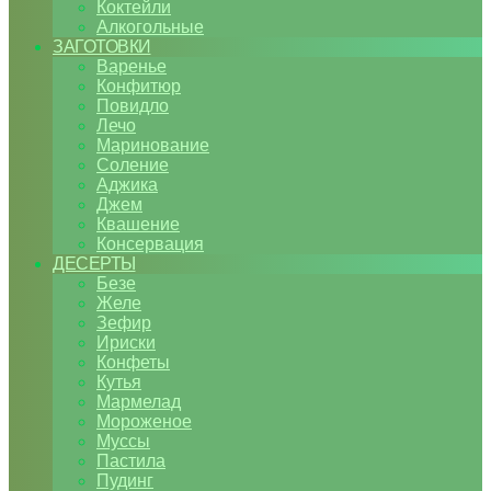
Коктейли
Алкогольные
ЗАГОТОВКИ
Варенье
Конфитюр
Повидло
Лечо
Маринование
Соление
Аджика
Джем
Квашение
Консервация
ДЕСЕРТЫ
Безе
Желе
Зефир
Ириски
Конфеты
Кутья
Мармелад
Мороженое
Муссы
Пастила
Пудинг