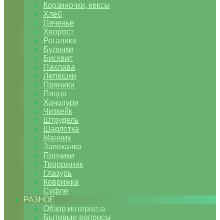
Корзиночки, кексы
Хлеб
Печенье
Хворост
Рогалики
Булочки
Бисквит
Пахлава
Лепешки
Пряники
Пицца
Хачапури
Чизкейк
Штрудель
Шарлотка
Манник
Запеканка
Пончики
Творожник
Глазурь
Коврижка
Суфле
РАЗНОЕ
Обзор интернета
Бытовые вопросы