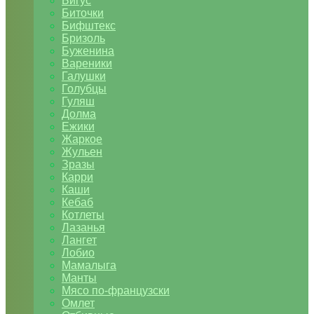
Бигус
Биточки
Бифштекс
Бризоль
Буженина
Вареники
Галушки
Голубцы
Гуляш
Долма
Ежики
Жаркое
Жульен
Зразы
Карри
Каши
Кебаб
Котлеты
Лазанья
Лангет
Лобио
Мамалыга
Манты
Мясо по-французски
Омлет