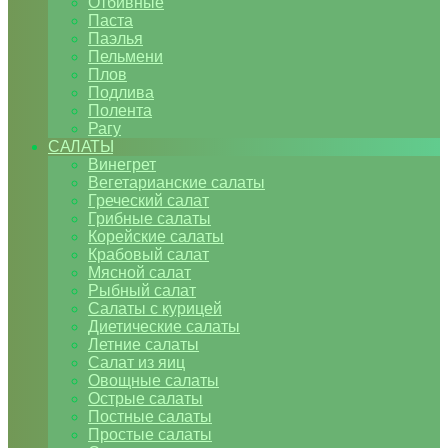
Отбивные
Паста
Паэлья
Пельмени
Плов
Подлива
Полента
Рагу
САЛАТЫ
Винегрет
Вегетарианские салаты
Греческий салат
Грибные салаты
Корейские салаты
Крабовый салат
Мясной салат
Рыбный салат
Салаты с курицей
Диетические салаты
Летние салаты
Салат из яиц
Овощные салаты
Острые салаты
Постные салаты
Простые салаты