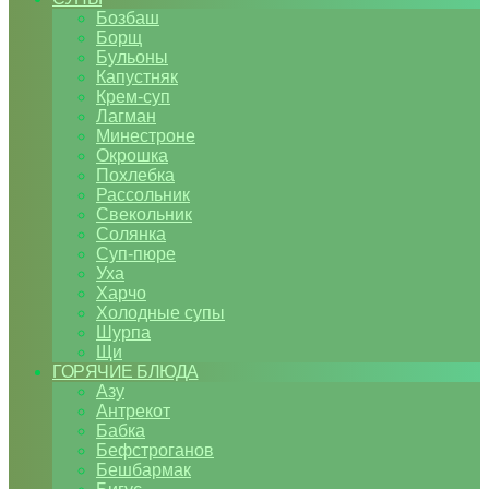
Бозбаш
Борщ
Бульоны
Капустняк
Крем-суп
Лагман
Минестроне
Окрошка
Похлебка
Рассольник
Свекольник
Солянка
Суп-пюре
Уха
Харчо
Холодные супы
Шурпа
Щи
ГОРЯЧИЕ БЛЮДА
Азу
Антрекот
Бабка
Бефстроганов
Бешбармак