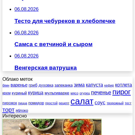
06.08.2026
Тесто для чебуреков в хлебопечке
06.08.2026
Самса с ветчиной и сыром
06.08.2026
Венгерская ватрушка
Облако меток
зима
котлета
варенье
капуста
гриб
духовка
запеканка
блин
кефир
пирог
печенье
курица
мультиварке
куриный
крем
мясо
огурец
салат
соус
помидор
пирожок
пицца
простой
рецепт
творожный
тест
торт
яблоко
Интересно