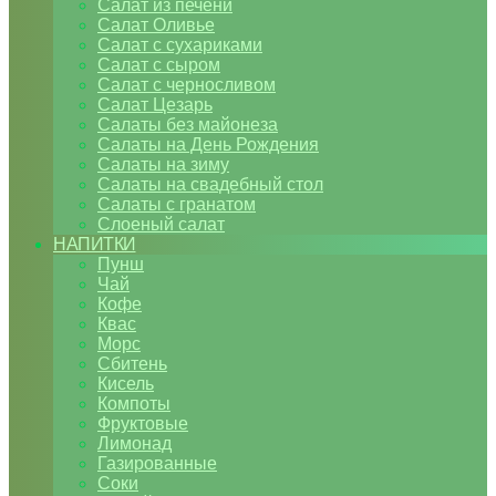
Салат из печени
Салат Оливье
Салат с сухариками
Салат с сыром
Салат с черносливом
Салат Цезарь
Салаты без майонеза
Салаты на День Рождения
Салаты на зиму
Салаты на свадебный стол
Салаты с гранатом
Слоеный салат
НАПИТКИ
Пунш
Чай
Кофе
Квас
Морс
Сбитень
Кисель
Компоты
Фруктовые
Лимонад
Газированные
Соки