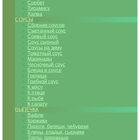
Сорбет
Тирамису
Халва
СОУСЫ
Сборник соусов
Сметанный соус
Соевый соус
Соус сырный
Соусы на зиму
Томатный соус
Маринады
Чесночный соус
Блюда в соусе
Горчица
Грибной соус
К мясу
К птице
К рыбе
К салату
ВЫПЕЧКА
Вафли
Коржики
Пироги, беляши, чебуреки
Блины, оладьи, сырники
Торты, пирожные