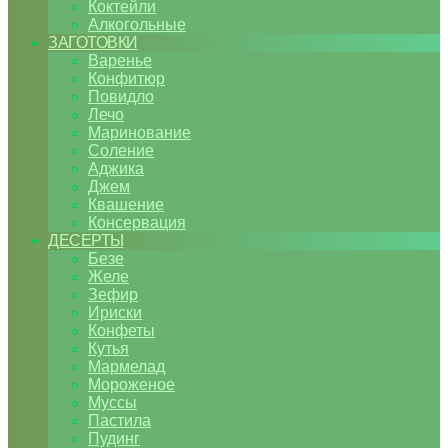
Коктейли
Алкогольные
ЗАГОТОВКИ
Варенье
Конфитюр
Повидло
Лечо
Маринование
Соление
Аджика
Джем
Квашение
Консервация
ДЕСЕРТЫ
Безе
Желе
Зефир
Ириски
Конфеты
Кутья
Мармелад
Мороженое
Муссы
Пастила
Пудинг