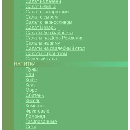
Салат из печени
Салат Оливье
Салат с сухариками
Салат с сыром
Салат с черносливом
Салат Цезарь
Салаты без майонеза
Салаты на День Рождения
Салаты на зиму
Салаты на свадебный стол
Салаты с гранатом
Слоеный салат
НАПИТКИ
Пунш
Чай
Кофе
Квас
Морс
Сбитень
Кисель
Компоты
Фруктовые
Лимонад
Газированные
Соки