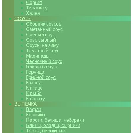
Сорбет
Тирамису
Халва
СОУСЫ
Сборник соусов
Сметанный соус
Соевый соус
Соус сырный
Соусы на зиму
Томатный соус
Маринады
Чесночный соус
Блюда в соусе
Горчица
Грибной соус
К мясу
К птице
К рыбе
К салату
ВЫПЕЧКА
Вафли
Коржики
Пироги, беляши, чебуреки
Блины, оладьи, сырники
Торты, пирожные