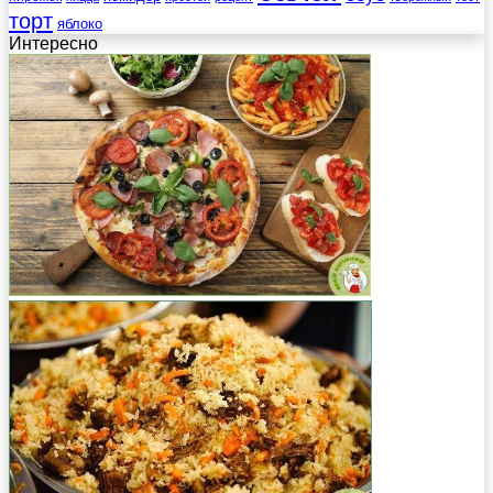
торт
яблоко
Интересно