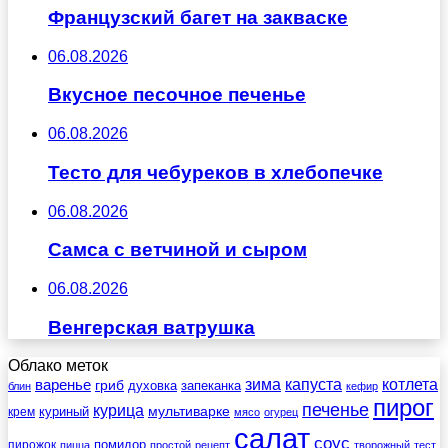
Французский багет на закваске
06.08.2026
Вкусное песочное печенье
06.08.2026
Тесто для чебуреков в хлебопечке
06.08.2026
Самса с ветчиной и сыром
06.08.2026
Венгерская ватрушка
Облако меток
зима
котлета
варенье
капуста
гриб
духовка
запеканка
блин
кефир
пирог
печенье
курица
мультиварке
куриный
крем
мясо
огурец
салат
соус
помидор
пирожок
пицца
простой
рецепт
творожный
тест