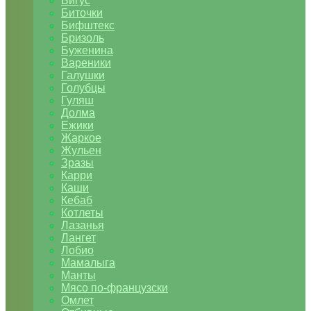
Бигус
Биточки
Бифштекс
Бризоль
Буженина
Вареники
Галушки
Голубцы
Гуляш
Долма
Ежики
Жаркое
Жульен
Зразы
Карри
Каши
Кебаб
Котлеты
Лазанья
Лангет
Лобио
Мамалыга
Манты
Мясо по-французски
Омлет