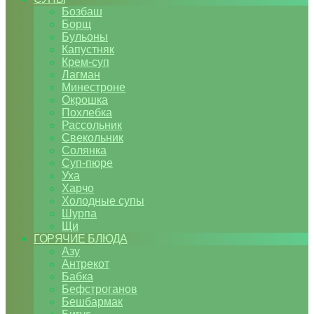
Бозбаш
Борщ
Бульоны
Капустняк
Крем-суп
Лагман
Минестроне
Окрошка
Похлебка
Рассольник
Свекольник
Солянка
Суп-пюре
Уха
Харчо
Холодные супы
Шурпа
Щи
ГОРЯЧИЕ БЛЮДА
Азу
Антрекот
Бабка
Бефстроганов
Бешбармак