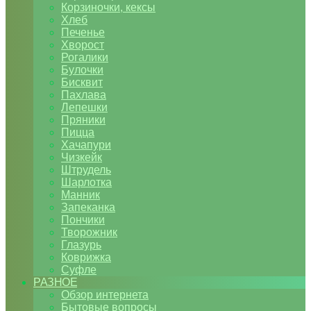
Корзиночки, кексы
Хлеб
Печенье
Хворост
Рогалики
Булочки
Бисквит
Пахлава
Лепешки
Пряники
Пицца
Хачапури
Чизкейк
Штрудель
Шарлотка
Манник
Запеканка
Пончики
Творожник
Глазурь
Коврижка
Суфле
РАЗНОЕ
Обзор интернета
Бытовые вопросы