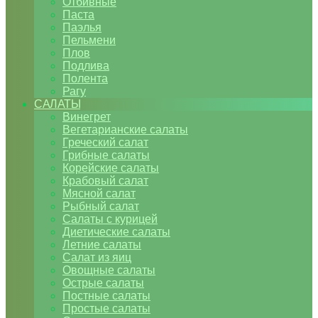
Отбивные
Паста
Паэлья
Пельмени
Плов
Подлива
Полента
Рагу
САЛАТЫ
Винегрет
Вегетарианские салаты
Греческий салат
Грибные салаты
Корейские салаты
Крабовый салат
Мясной салат
Рыбный салат
Салаты с курицей
Диетические салаты
Летние салаты
Салат из яиц
Овощные салаты
Острые салаты
Постные салаты
Простые салаты