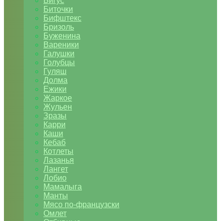
Бигус
Биточки
Бифштекс
Бризоль
Буженина
Вареники
Галушки
Голубцы
Гуляш
Долма
Ежики
Жаркое
Жульен
Зразы
Карри
Каши
Кебаб
Котлеты
Лазанья
Лангет
Лобио
Мамалыга
Манты
Мясо по-французски
Омлет