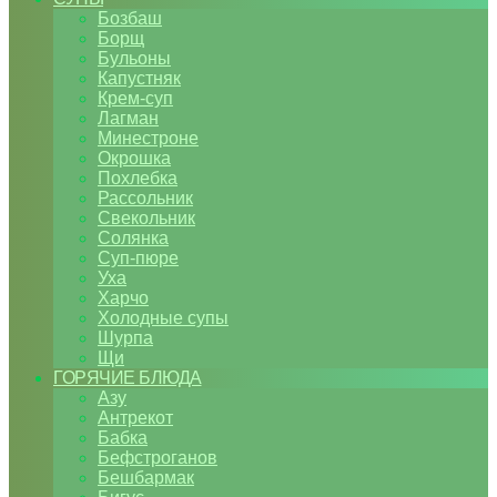
Бозбаш
Борщ
Бульоны
Капустняк
Крем-суп
Лагман
Минестроне
Окрошка
Похлебка
Рассольник
Свекольник
Солянка
Суп-пюре
Уха
Харчо
Холодные супы
Шурпа
Щи
ГОРЯЧИЕ БЛЮДА
Азу
Антрекот
Бабка
Бефстроганов
Бешбармак