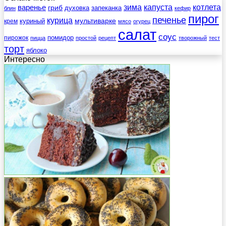
зима
котлета
варенье
капуста
гриб
духовка
запеканка
блин
кефир
пирог
печенье
курица
мультиварке
куриный
крем
мясо
огурец
салат
соус
помидор
пирожок
пицца
простой
рецепт
творожный
тест
торт
яблоко
Интересно