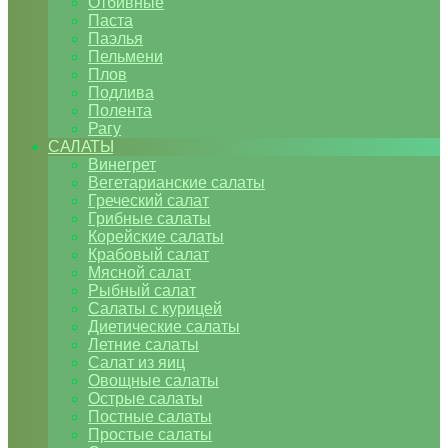
Отбивные
Паста
Паэлья
Пельмени
Плов
Подлива
Полента
Рагу
САЛАТЫ
Винегрет
Вегетарианские салаты
Греческий салат
Грибные салаты
Корейские салаты
Крабовый салат
Мясной салат
Рыбный салат
Салаты с курицей
Диетические салаты
Летние салаты
Салат из яиц
Овощные салаты
Острые салаты
Постные салаты
Простые салаты