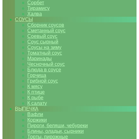
Сорбет
Тирамису
Халва
СОУСЫ
Сборник соусов
Сметанный соус
Соевый соус
Соус сырный
Соусы на зиму
Томатный соус
Маринады
Чесночный соус
Блюда в соусе
Горчица
Грибной соус
К мясу
К птице
К рыбе
К салату
ВЫПЕЧКА
Вафли
Коржики
Пироги, беляши, чебуреки
Блины, оладьи, сырники
Торты, пирожные