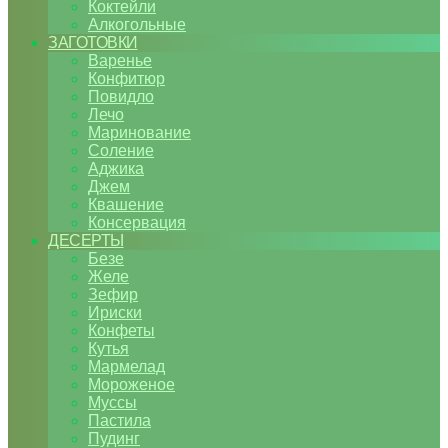
Коктейли
Алкогольные
ЗАГОТОВКИ
Варенье
Конфитюр
Повидло
Лечо
Маринование
Соление
Аджика
Джем
Квашение
Консервация
ДЕСЕРТЫ
Безе
Желе
Зефир
Ириски
Конфеты
Кутья
Мармелад
Мороженое
Муссы
Пастила
Пудинг