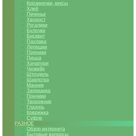
Корзиночки, кексы
Хлеб
Печенье
Хворост
Рогалики
Булочки
Бисквит
Пахлава
Лепешки
Пряники
Пицца
Хачапури
Чизкейк
Штрудель
Шарлотка
Манник
Запеканка
Пончики
Творожник
Глазурь
Коврижка
Суфле
РАЗНОЕ
Обзор интернета
Бытовые вопросы