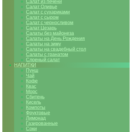
Салат из печени
Салат Оливье
Салат с сухариками
Салат с сыром
Салат с черносливом
Салат Цезарь
Салаты без майонеза
Салаты на День Рождения
Салаты на зиму
Салаты на свадебный стол
Салаты с гранатом
Слоеный салат
НАПИТКИ
Пунш
Чай
Кофе
Квас
Морс
Сбитень
Кисель
Компоты
Фруктовые
Лимонад
Газированные
Соки