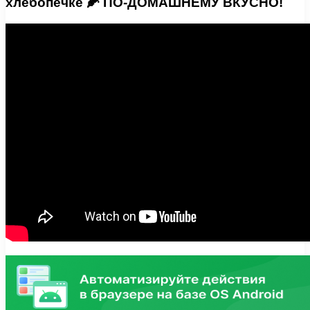
хлебопечке 🌽 ПО-ДОМАШНЕМУ ВКУСНО!